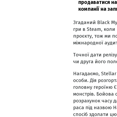
продаватися на
компанії на зап
Згаданий Black My
гри в Steam, коли 
проєкту, тож ми п
міжнародної аудит
Точної дати релізу
чи друга його пол
Нагадаємо, Stella
особи. Дія розгор
головну героїню 
монстрів. Бойова 
розрахунок часу д
раса під назвою Н
спосіб здолати цю