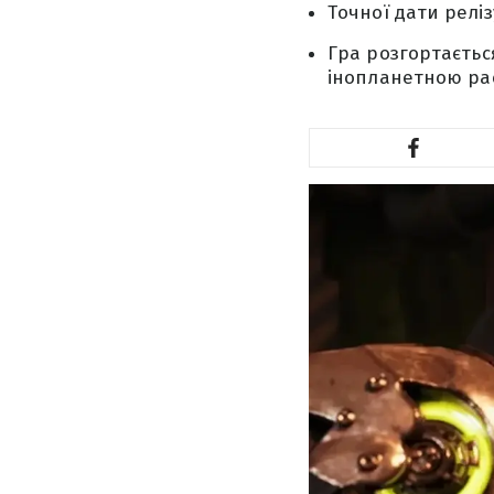
Точної дати реліз
Гра розгортаєтьс
інопланетною ра