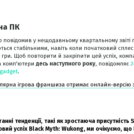
 на ПК
p повідомив у нещодавньому квартальному звіті 
ься стабільними, навіть коли початковий сплеск
 гри. Щоб повторити й закріпити цей успіх, компа
а комп'ютери
десь наступного року
, повідомляє
2
gadget
.
лярна ігрова франшиза отримає онлайн-версію з
нні тенденції, такі як зростаюча присутність 
товий успіх Black Myth: Wukong, ми очікуємо, що