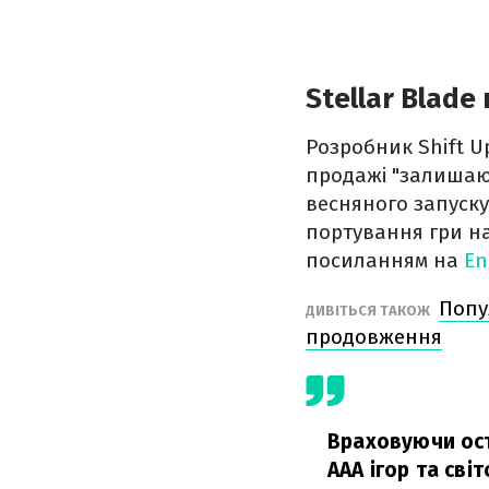
Stellar Blade
Розробник Shift U
продажі "залишают
весняного запуску
портування гри н
посиланням на
En
Попу
ДИВІТЬСЯ ТАКОЖ
продовження
Враховуючи оста
AAA ігор та сві