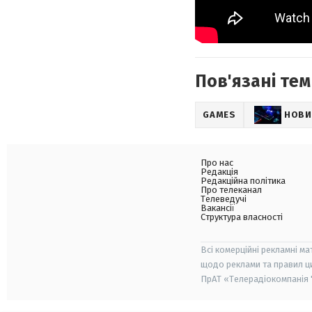
Пов'язані тем
GAMES
НОВИ
Про нас
Редакція
Редакційна політика
Про телеканал
Телеведучі
Вакансії
Структура власності
Всі комерційні рекламні ма
щодо реклами та правил ц
ПрАТ «Телерадіокомпанія "