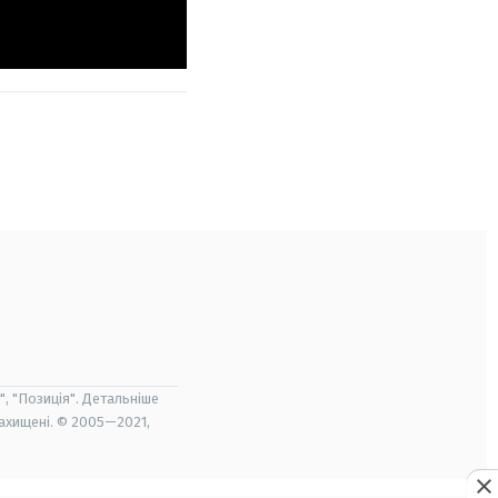
", "Позиція". Детальніше
захищені. © 2005—2021,