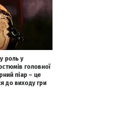
у роль у
остюмів головної
рний піар – це
ся до виходу гри