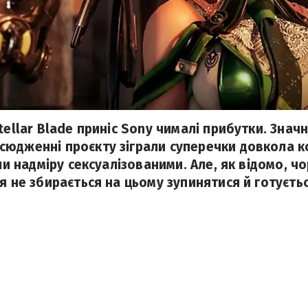
tellar Blade приніс Sony чималі прибутки. Значн
юдженні проєкту зіграли суперечки довкола к
али надміру сексуалізованими. Але, як відомо, чо
я не збирається на цьому зупинятися й готуєть