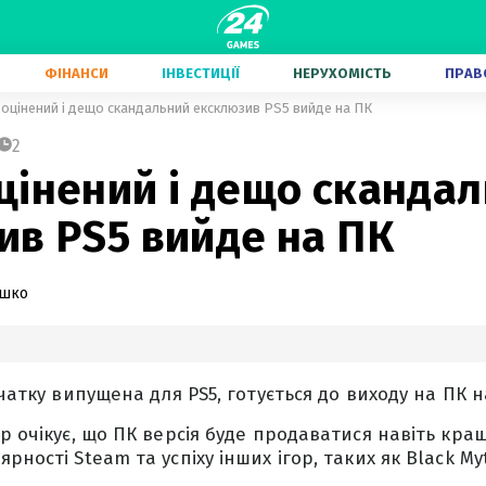
ФІНАНСИ
ІНВЕСТИЦІЇ
НЕРУХОМІСТЬ
ПРАВ
оцінений і дещо скандальний ексклюзив PS5 вийде на ПК
2
цінений і дещо сканда
ив PS5 вийде на ПК
ашко
очатку випущена для PS5, готується до виходу на ПК 
Up очікує, що ПК версія буде продаватися навіть кра
рності Steam та успіху інших ігор, таких як Black My