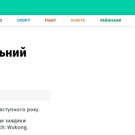
О
СПОРТ
FIGHT
ОСВІТА
ЛАЙФХАКИ
льний
наступного року.
ще завдяки
th: Wukong.