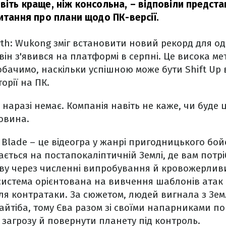
віть краще, ніж консольна,
– відповіли предста
итання про плани щодо ПК-версії.
th: Wukong зміг встановити новий рекорд для о
він з'явився на платформі в серпні. Це висока ме
обачимо, наскільки успішною може бути Shift Up 
орії на ПК.
 наразі немає. Компанія навіть не каже, чи буде 
овина.
r Blade – це відеогра у жанрі пригодницького бой
тається на постапокаліптичній Землі, де вам потр
Єву через численні випробування й кровожерлив
система орієнтована на вивчення шаблонів атак 
ля контратаки. За сюжетом, людей вигнала з Зем
айтіба, тому Єва разом зі своїми напарниками п
 загрозу й повернути планету під контроль.