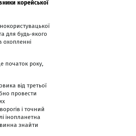
вники корейської
днокористувацької
та для будь-якого
в охопленні
це початок року,
овика від третьої
ібно провести
их
ворогів і точний
лі інопланетна
овинна знайти