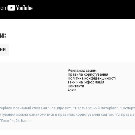
и:
НИ
Рекламодавцям
Правила користування
Політика конфіденційності
Технічна інформація
Контакти
Архів
теріали позначені словами "Спецпроєкт", "Партнерський матеріал", "Експерт
итування можна ознайомитись в правилах користування сайтом. Усі права 
Люкс"», 24 Канал.