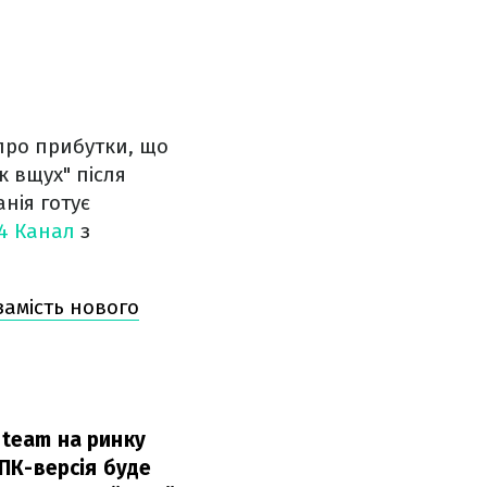
про прибутки, що
 вщух" після
нія готує
4 Канал
з
амість нового
Steam на ринку
 ПК-версія буде