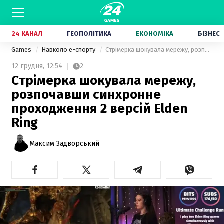
24 КАНАЛ
ГЕОПОЛІТИКА
ЕКОНОМІКА
БІЗНЕС
Games
Навколо е-спорту
Стрімерка шокувала мережу, розпочавши синхронне проходження 2 версій Elden Ring
12 грудня,
12:54
2
Стрімерка шокувала мережу,
розпочавши синхронне
проходження 2 версій Elden
Ring
Максим Задворський