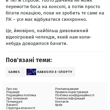
й тієї ж спроби. Тобто дівчина не може
перемогти боса на консолі, а потім просто
бігати локацією, поки не зробить те саме на
ПК – усе має відбуватися синхронно.
Це, ймовірно, найбільш дивовижний
відеоігровий челендж, який нам коли-
небудь доводилося бачити.
Пов'язані теми:
GAMES
НАВКОЛО Е-СПОРТУ
Про нас
Рекламодавцям
Редакція
Правила користування
Редакційна політика
Політика конфіденційності
Про телеканал
Технічна інформація
Телеведучі
Контакти
Вакансії
Архів
Структура власності