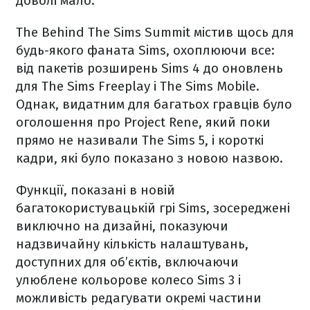
доволі мало.
The Behind The Sims Summit містив щось для
будь-якого фаната Sims, охоплюючи все:
від пакетів розширень Sims 4 до оновлень
для The Sims Freeplay і The Sims Mobile.
Однак, видатним для багатьох гравців було
оголошення про Project Rene, який поки
прямо не називали The Sims 5, і короткі
кадри, які було показано з новою назвою.
Функції, показані в новій
багатокористувацькій грі Sims, зосереджені
виключно на дизайні, показуючи
надзвичайну кількість налаштувань,
доступних для об’єктів, включаючи
улюблене кольорове колесо Sims 3 і
можливість редагувати окремі частини