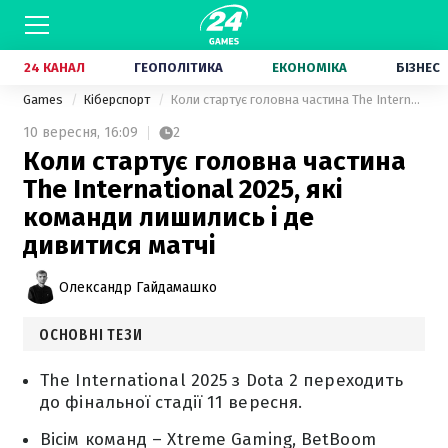
24 КАНАЛ
ГЕОПОЛІТИКА
ЕКОНОМІКА
БІЗНЕС
Games
Кіберспорт
Коли стартує головна частина The International 2025, які команди лишились і де дивитися матчі
10 вересня,
16:09
2
Коли стартує головна частина
The International 2025, які
команди лишились і де
дивитися матчі
Олександр Гайдамашко
ОСНОВНІ ТЕЗИ
The International 2025 з Dota 2 переходить
до фінальної стадії 11 вересня.
Вісім команд – Xtreme Gaming, BetBoom