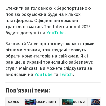
Стежити за головною кіберспортивною
подією року можна буде на кількох
платформах. Офіційні англомовні
трансляції матчів The International 2025
будуть доступні на
YouTube
.
Зазвичай Valve організовує кілька стрімів
різними мовами, тож глядачі зможуть
обрати коментаторів на свій смак. Як і
раніше, в Україні трансляцію забезпечує
студія Maincast. Ви можете слідкувати за
анонсами на
YouTube
та
Twitch
.
Пов'язані теми:
GAMES
КІБЕРСПОРТ
DOTA 2
КІ