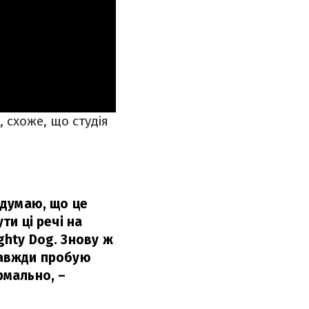
 схоже, що студія
я думаю, що це
ти ці речі на
ghty Dog. Знову ж
 завжди пробую
рмально, –