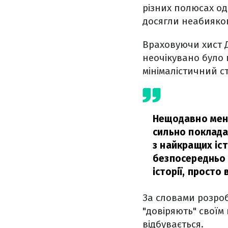
різних полюсах одн
досягли неабияког
Враховуючи хист Д
неочікувано було 
мінімалістичний ст
Нещодавно мене 
сильно поклада
з найкращих іст
безпосередньо в
історії, просто
За словами розроб
"довіряють" своїм
відбувається.