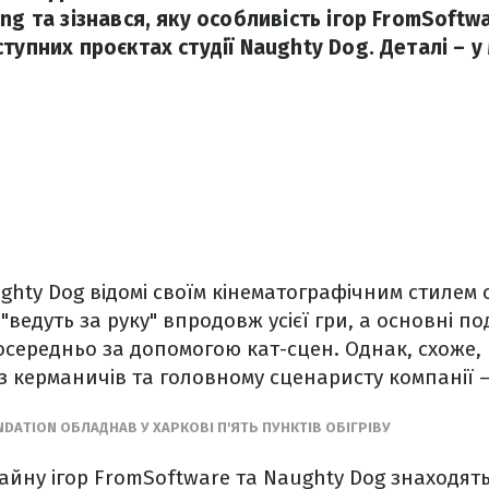
ng та зізнався, яку особливість ігор FromSoftw
тупних проєктах студії Naughty Dog. Деталі – у 
ghty Dog відомі своїм кінематографічним стилем о
ведуть за руку" впродовж усієї гри, а основні под
середньо за допомогою кат-сцен. Однак, схоже,
 керманичів та головному сценаристу компанії –
NDATION ОБЛАДНАВ У ХАРКОВІ П'ЯТЬ ПУНКТІВ ОБІГРІВУ
айну ігор FromSoftware та Naughty Dog знаходят