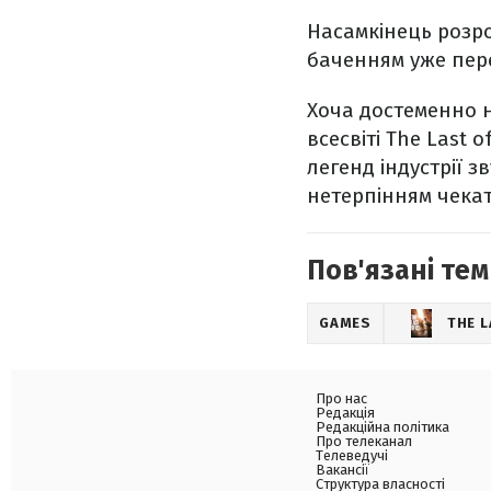
Насамкінець розро
баченням уже пере
Хоча достеменно н
всесвіті The Last 
легенд індустрії 
нетерпінням чекат
Пов'язані тем
GAMES
THE L
Про нас
Редакція
Редакційна політика
Про телеканал
Телеведучі
Вакансії
Структура власності