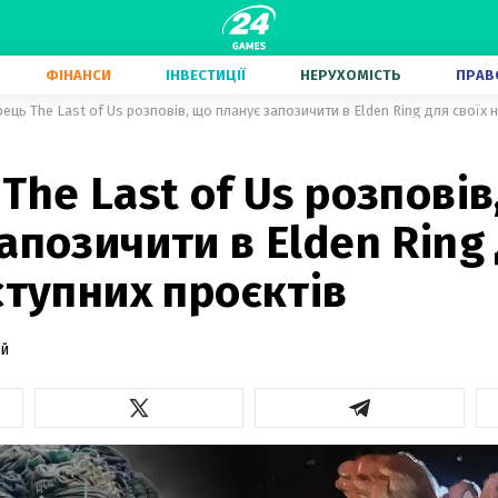
ФІНАНСИ
ІНВЕСТИЦІЇ
НЕРУХОМІСТЬ
ПРАВ
ець The Last of Us розповів, що планує запозичити в Elden Ring для своїх 
The Last of Us розповів
апозичити в Elden Ring
ступних проєктів
ий