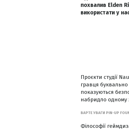
похвалив Elden Ri
використати у нас
Проєкти студії Nau
гравця буквально "
показуються безпо
набридло одному з
ВАРТЕ УВАГИ PIN-UP FOU
Філософії геймдиз