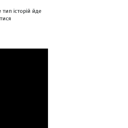
тип історій йде
атися