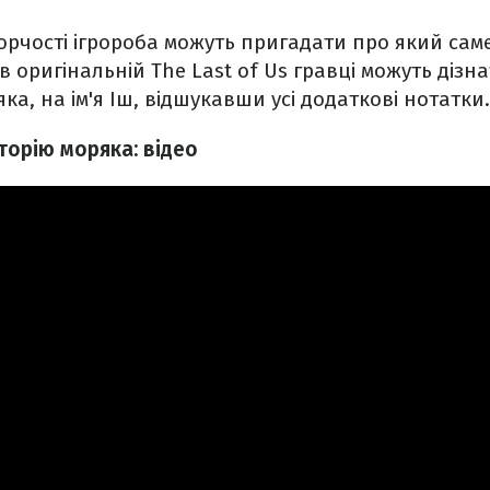
чості ігророба можуть пригадати про який саме 
в оригінальній The Last of Us гравці можуть дізн
ка, на ім'я Іш, відшукавши усі додаткові нотатки.
торію моряка: відео