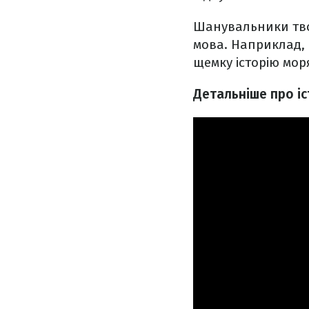
Шанувальники твор
мова. Наприклад, 
щемку історію моря
Детальніше про іс