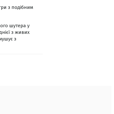
гри з подібним
ого шутера у
днієї з живих
мушує з