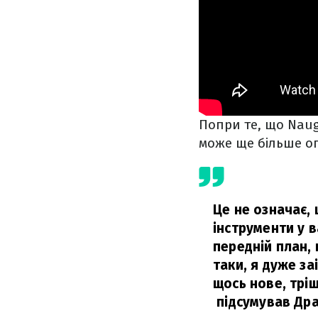
Попри те, що Naug
може ще більше оп
Це не означає, 
інструменти у в
передній план, 
таки, я дуже з
щось нове, тріш
підсумував Др