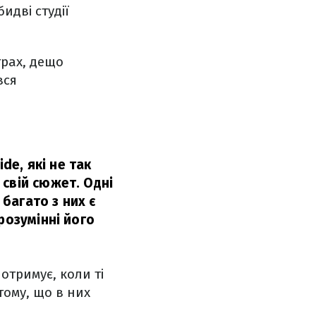
идві студії
грах, дещо
вся
de, які не так
свій сюжет. Одні
 багато з них є
розумінні його
отримує, коли ті
тому, що в них