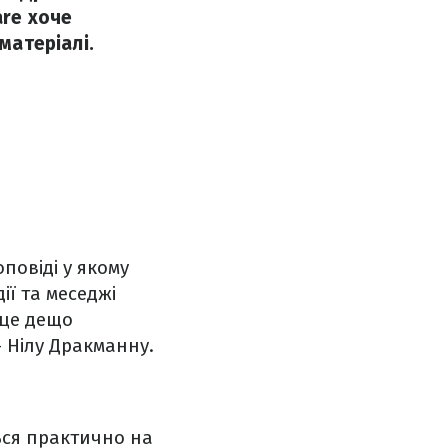
are хоче
матеріалі.
повіді у якому
ії та меседжі
 це дещо
 Нілу Дракманну.
ься практично на