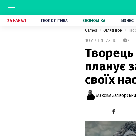
24 КАНАЛ
ГЕОПОЛІТИКА
ЕКОНОМІКА
БІЗНЕС
Games
Огляд ігор
Твор
10 січня,
22:10
3
Творець 
планує з
своїх на
Максим Задворськ