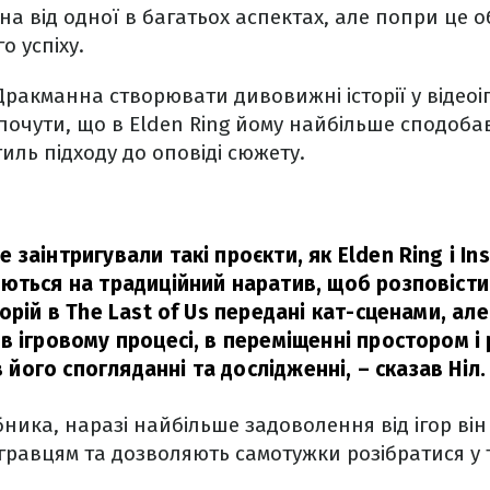
а від одної в багатьох аспектах, але попри це об
о успіху.
ракманна створювати дивовижні історії у відеоі
почути, що в Elden Ring йому найбільше сподоба
иль підходу до оповіді сюжету.
заінтригували такі проєкти, як Elden Ring і Insi
ються на традиційний наратив, щоб розповісти 
орій в The Last of Us передані кат-сценами, але
 ігровому процесі, в переміщенні простором і 
 в його спогляданні та дослідженні, – сказав Ніл.
ника, наразі найбільше задоволення від ігор він 
 гравцям та дозволяють самотужки розібратися у 