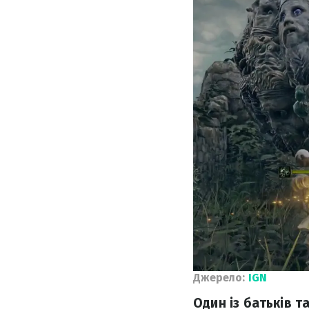
Джерело:
IGN
Один із батьків т