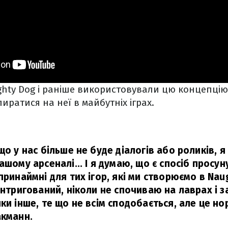
hty Dog і раніше використовували цю концепцію,
иратися на неї в майбутніх іграх.
що у нас більше не буде діалогів або роликів, 
ашому арсеналі... І я думаю, що є спосіб просуну
принаймні для тих ігор, які ми створюємо в Nau
аінтригований, ніколи не спочиваю на лаврах і
ки інше, те що не всім сподобається, але це но
акманн.