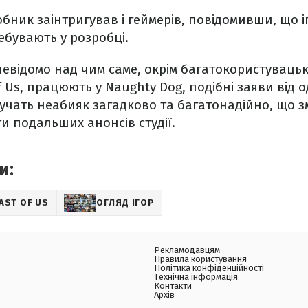
бник заінтригував і геймерів, повідомивши, що і
бувають у розробці.
евідомо над чим саме, окрім багатокористувацьк
of Us, працюють у Naughty Dog, подібні заяви від о
звучать неабияк загадково та багатонадійно, що з
и подальших анонсів студії.
и:
AST OF US
ОГЛЯД ІГОР
Рекламодавцям
Правила користування
Політика конфіденційності
Технічна інформація
Контакти
Архів