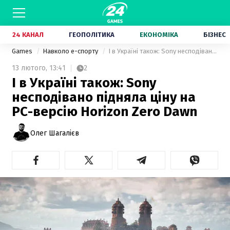
24 КАНАЛ
ГЕОПОЛІТИКА
ЕКОНОМІКА
БІЗНЕС
Games
Навколо е-спорту
І в Україні також: Sony несподівано підняла ціну на PC-версію Horizon Zero Dawn
13 лютого,
13:41
2
І в Україні також: Sony
несподівано підняла ціну на
PC-версію Horizon Zero Dawn
Олег Шагалієв