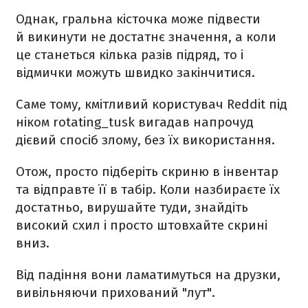
Однак, гральна кісточка може підвести
й викинути не достатнє значення, а коли
це станеться кілька разів підряд, то і
відмички можуть швидко закінчитися.
Саме тому, кмітливий користувач Reddit під
ніком rotating_tusk вигадав напрочуд
дієвий спосіб злому, без їх використання.
Отож, просто підберіть скриню в інвентар
та відправте її в табір. Коли назбираєте їх
достатньо, вирушайте туди, знайдіть
високий схил і просто штовхайте скрині
вниз.
Від падіння вони ламатимуться на друзки,
вивільняючи прихований "лут".