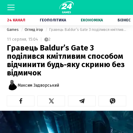
24 КАНАЛ
ГЕОПОЛІТИКА
ЕКОНОМІКА
БІЗНЕС
Games
Огляд ігор
Гравець Baldur’s Gate 3 поділився кмітливим способом відчинити будь-яку скриню без відмичок
11 серпня,
15:04
2
Гравець Baldur’s Gate 3
поділився кмітливим способом
відчинити будь-яку скриню без
відмичок
Максим Задворський