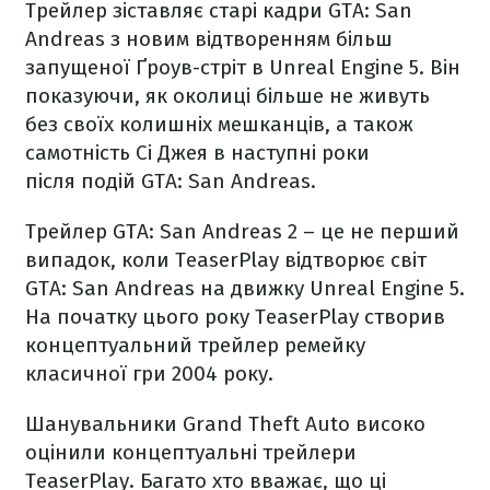
Трейлер зіставляє старі кадри GTA: San
Andreas з новим відтворенням більш
запущеної Ґроув-стріт в Unreal Engine 5. Він
показуючи, як околиці більше не живуть
без своїх колишніх мешканців, а також
самотність Сі Джея в наступні роки
після подій GTA: San Andreas.
Трейлер GTA: San Andreas 2 – це не перший
випадок, коли TeaserPlay відтворює світ
GTA: San Andreas на движку Unreal Engine 5.
На початку цього року TeaserPlay створив
концептуальний трейлер ремейку
класичної гри 2004 року.
Шанувальники Grand Theft Auto високо
оцінили концептуальні трейлери
TeaserPlay. Багато хто вважає, що ці