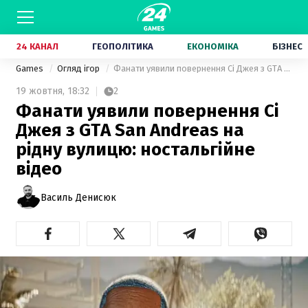
24 КАНАЛ
ГЕОПОЛІТИКА
ЕКОНОМІКА
БІЗНЕС
Games
Огляд ігор
Фанати уявили повернення Сі Джея з GTA San Andreas на рідну вулицю: ностальгійне відео
19 жовтня,
18:32
2
Фанати уявили повернення Сі
Джея з GTA San Andreas на
рідну вулицю: ностальгійне
відео
Василь Денисюк