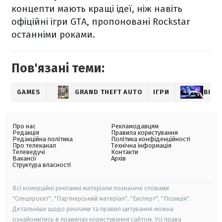
концепти мають кращі ідеї, ніж навіть
офіційні ігри GTA, пропоновані Rockstar
останніми роками.
Пов'язані теми:
GAMES
GRAND THEFT AUTO
ІГРИ
ВІДЕ
Про нас
Рекламодавцям
Редакція
Правила користування
Редакційна політика
Політика конфіденційності
Про телеканал
Технічна інформація
Телеведучі
Контакти
Вакансії
Архів
Структура власності
Всі комерційні рекламні матеріали позначені словами
"Спецпроєкт", "Партнерський матеріал", "Експерт", "Позиція".
Детальніше щодо реклами та правил цитування можна
ознайомитись в правилах користування сайтом. Усі права