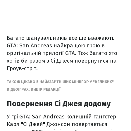
Багато шанувальників все ще вважають
GTA: San Andreas найкращою грою в
оригінальній трилогії GTA. Тож багато хто
хотів би разом з Сі Джеєм повернутися на
Ґроув-стріт.
ТАКОЖ ЦІКАВО 5 НАЙАЗАРТНІШИХ МІНІІГОР У "ВЕЛИКИХ"
ВІДЕОІГРАХ: ВИБІР РЕДАКЦІЇ
Повернення Сі Джея додому
У грі GTA: San Andreas колишній гангстер
Карл "Сі Джей" Джонсон повертається