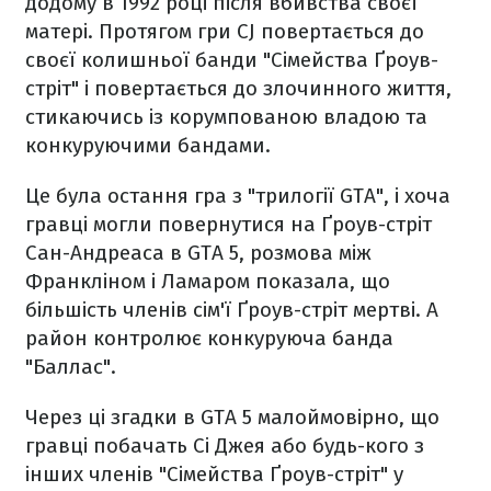
додому в 1992 році після вбивства своєї
матері. Протягом гри CJ повертається до
своєї колишньої банди "Сімейства Ґроув-
стріт" і повертається до злочинного життя,
стикаючись із корумпованою владою та
конкуруючими бандами.
Це була остання гра з "трилогії GTA", і хоча
гравці могли повернутися на Ґроув-стріт
Сан-Андреаса в GTA 5, розмова між
Франкліном і Ламаром показала, що
більшість членів сім'ї Ґроув-стріт мертві. А
район контролює конкуруюча банда
"Баллас".
Через ці згадки в GTA 5 малоймовірно, що
гравці побачать Сі Джея або будь-кого з
інших членів "Сімейства Ґроув-стріт" у