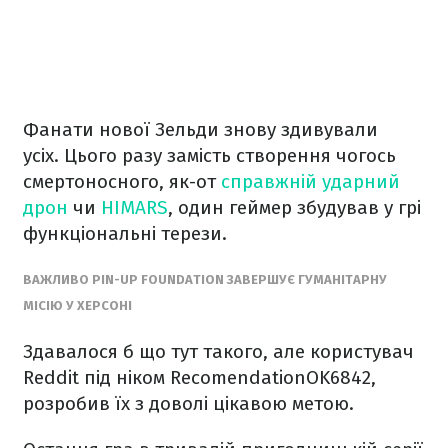
Фанати нової Зельди знову здивували
усіх. Цього разу замість створення чогось
смертоносного, як-от
справжній ударний
дрон
чи
HIMARS
, один геймер збудував у грі
функціональні терези.
ВАЖЛИВО PIN-UP FOUNDATION ЗАВЕРШУЄ ГУМАНІТАРНУ
МІСІЮ У ХЕРСОНІ
Здавалося б що тут такого, але користувач
Reddit під ніком RecomendationOK6842,
розробив їх з доволі цікавою метою.