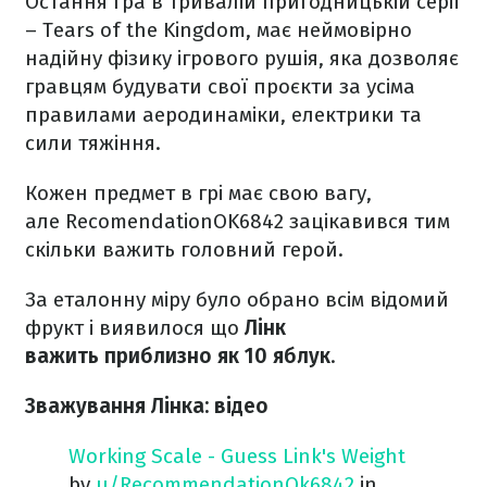
Остання гра в тривалій пригодницькій серії
– Tears of the Kingdom, має неймовірно
надійну фізику ігрового рушія, яка дозволяє
гравцям будувати свої проєкти за усіма
правилами аеродинаміки, електрики та
сили тяжіння.
Кожен предмет в грі має свою вагу,
але RecomendationOK6842 зацікавився тим
скільки важить головний герой.
За еталонну міру було обрано всім відомий
фрукт і виявилося що
Лінк
важить приблизно як 10 яблук
.
Зважування Лінка: відео
Working Scale - Guess Link's Weight
by
u/RecommendationOk6842
in