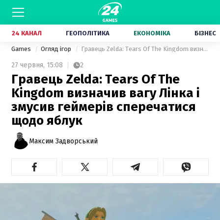
24 КАНАЛ
ГЕОПОЛІТИКА
ЕКОНОМІКА
БІЗНЕС
Games
Огляд ігор
Гравець Zelda: Tears Of The Kingdom визначив вагу Лінка і змусив геймерів сперечатися щодо яблук
27 червня,
15:08
2
Гравець Zelda: Tears Of The
Kingdom визначив вагу Лінка і
змусив геймерів сперечатися
щодо яблук
Максим Задворський