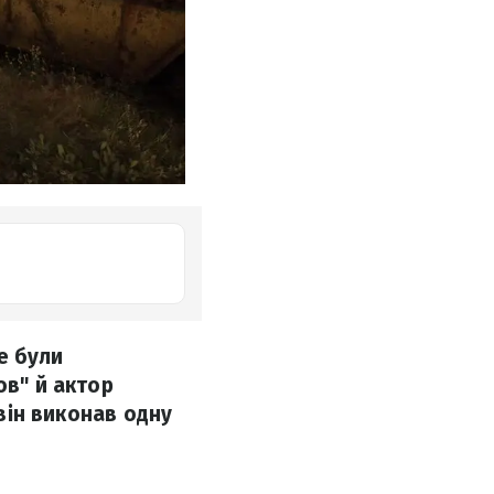
не були
ов" й актор
 він виконав одну