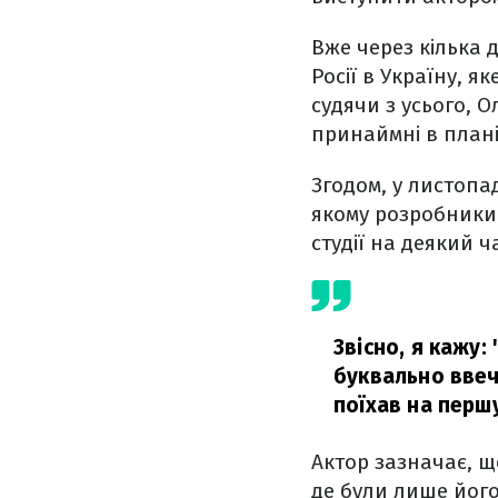
Вже через кілька 
Росії в Україну, я
судячи з усього, 
принаймні в плані
Згодом, у листопад
якому розробники 
студії на деякий 
Звісно, я кажу:
буквально ввече
поїхав на перш
Актор зазначає, щ
де були лише його