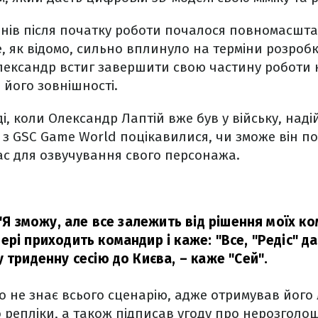
днів після початку роботи почалося повномасшт
ке, як відомо, сильно вплинуло на терміни розроб
Олександр встиг завершити свою частину роботи
 його зовнішності.
і, коли Олександр Лаптій вже був у війську, наді
з GSC Game World поцікавилися, чи зможе він п
час для озвучування свого персонажа.
 "Я зможу, але все залежить від рішення моїх ко
рі приходить командир і каже: "Все, "Редіс" дав
у триденну сесію до Києва,
– каже "Сей".
о не знає всього сценарію, адже отримував його
 репліки, а також підписав угоду про нерозголо