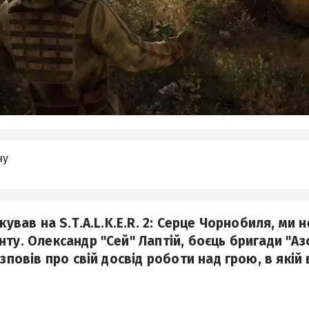
ну
ікував на S.T.A.L.K.E.R. 2: Серце Чорнобиля, ми 
ту. Олександр "Сей" Лаптій, боєць бригади "Аз
озповів про свій досвід роботи над грою, в якій
.