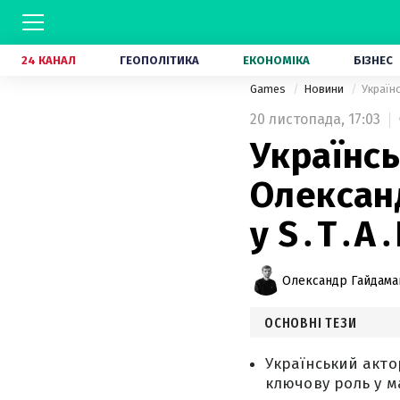
24 КАНАЛ
ГЕОПОЛІТИКА
ЕКОНОМІКА
БІЗНЕС
Games
Новини
Україн
20 листопада,
17:03
Українсь
Олександ
у S․T․A․
Олександр Гайдам
ОСНОВНІ ТЕЗИ
Український акто
ключову роль у май