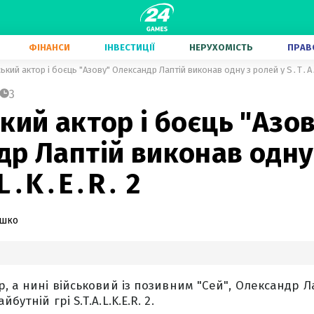
ФІНАНСИ
ІНВЕСТИЦІЇ
НЕРУХОМІСТЬ
ПРАВ
ський актор і боєць "Азову" Олександр Лаптій виконав одну з ролей у S․T․
3
кий актор і боєць "Азо
р Лаптій виконав одну
L․K․E․R․ 2
ашко
р, а нині військовий із позивним "Сей", Олександр 
бутній грі S.T.A.L.K.E.R. 2.