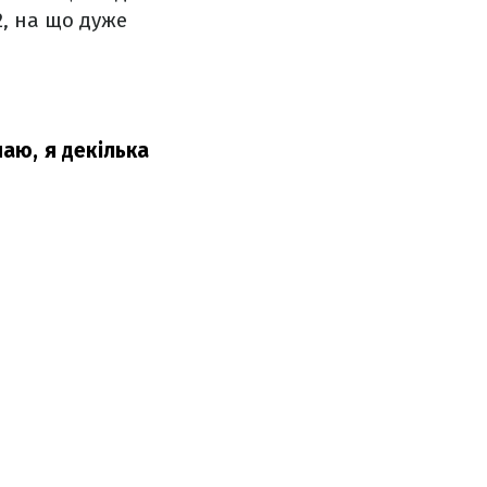
2, на що дуже
наю, я декілька