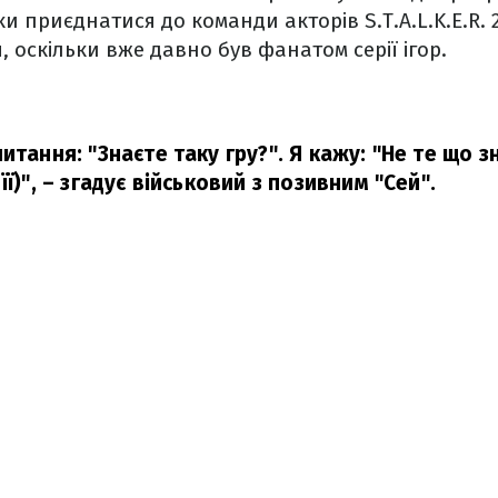
и приєднатися до команди акторів S.T.A.L.K.E.R. 
 оскільки вже давно був фанатом серії ігор.
итання: "Знаєте таку гру?". Я кажу: "Не те що з
ї)",
– згадує військовий з позивним "Сей".