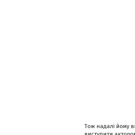
Тож надалі йому 
виступити актором