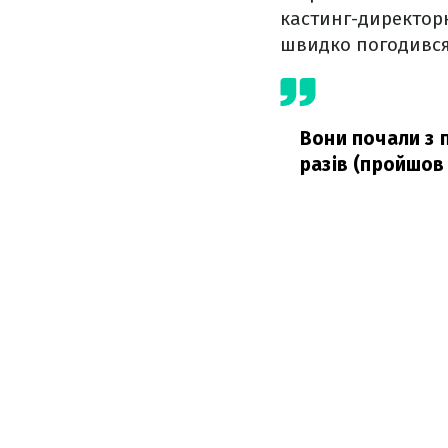
кастинг-директорк
швидко погодився,
Вони почали з п
разів (пройшов ї