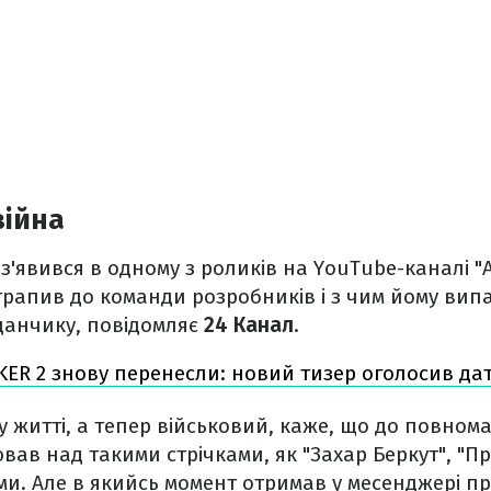
війна
з'явився в одному з роликів на YouTube-каналі "
отрапив до команди розробників і з чим йому вип
данчику, повідомляє
24 Канал
.
KER 2 знову перенесли: новий тизер оголосив дат
у житті, а тепер військовий, каже, що до повно
ав над такими стрічками, як "Захар Беркут", "П
ми. Але в якийсь момент отримав у месенджері п