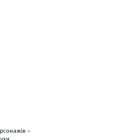
рсонажів –
рухи.