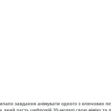
випало завдання анімувати одного з ключових пе
, який дасть цифровій 3D-моделі свою міміку та 