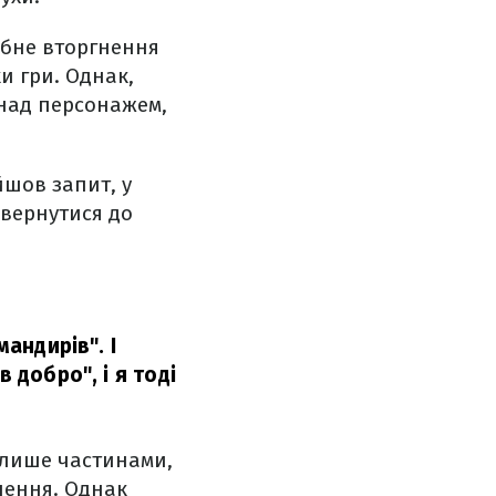
абне вторгнення
ки гри. Однак,
 над персонажем,
йшов запит, у
овернутися до
мандирів". І
 добро", і я тоді
 лише частинами,
шення. Однак