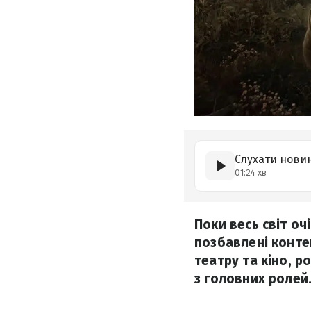
Слухати нови
01:24 хв
Поки весь світ оч
позбавлені контен
театру та кіно, р
з головних ролей