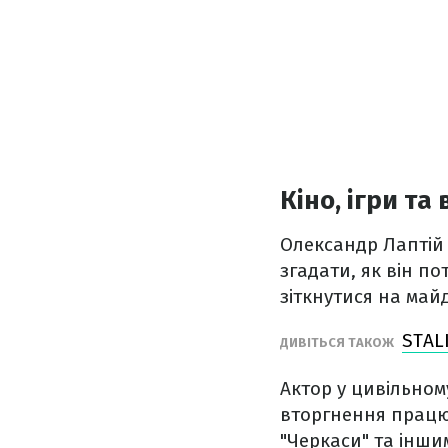
Кіно, ігри та 
Олександр Лаптій 
згадати, як він п
зіткнутися на май
STAL
ДИВІТЬСЯ ТАКОЖ
Актор у цивільном
вторгнення працюв
"Черкаси" та інши