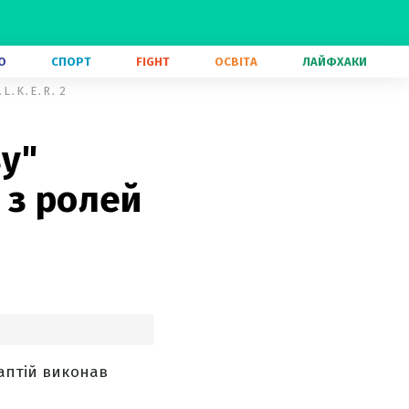
О
СПОРТ
FIGHT
ОСВІТА
ЛАЙФХАКИ
A․L․K․E․R․ 2
ву"
 з ролей
Лаптій виконав