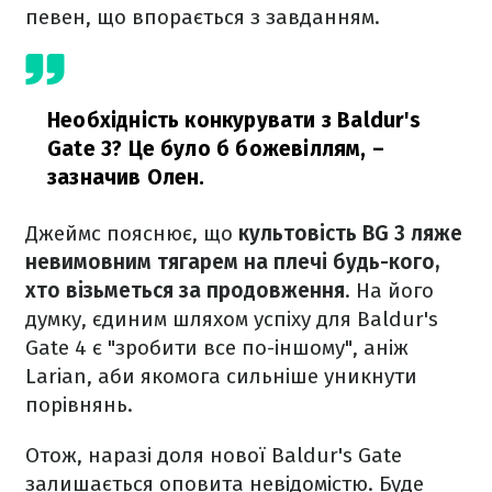
певен, що впорається з завданням.
Необхідність конкурувати з Baldur's
Gate 3? Це було б божевіллям,
–
зазначив Олен.
Джеймс пояснює, що
культовість BG 3 ляже
невимовним тягарем на плечі будь-кого,
хто візьметься за продовження
. На його
думку, єдиним шляхом успіху для Baldur's
Gate 4 є "зробити все по-іншому", аніж
Larian, аби якомога сильніше уникнути
порівнянь.
Отож, наразі доля нової Baldur's Gate
залишається оповита невідомістю. Буде