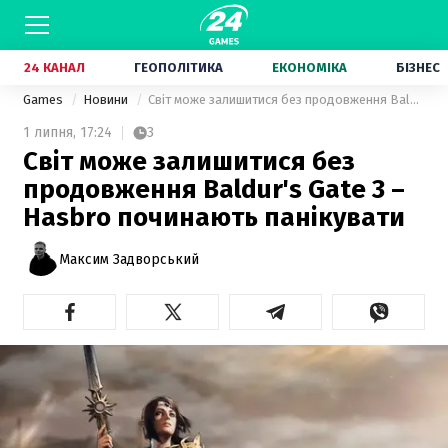
24 КАНАЛ
ГЕОПОЛІТИКА
ЕКОНОМІКА
БІЗНЕС
Games
Новини
Світ може залишитися без продовження Baldur's Gate 3 – Hasbro починають панікувати
1 липня,
17:24
3
Світ може залишитися без
продовження Baldur's Gate 3 –
Hasbro починають панікувати
Максим Задворський