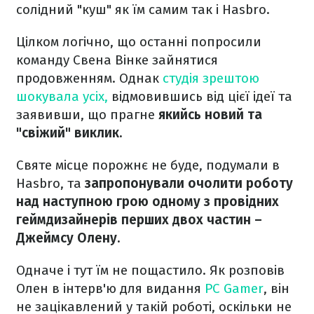
солідний "куш" як їм самим так і Hasbro.
Цілком логічно, що останні попросили
команду Свена Вінке зайнятися
продовженням. Однак
студія зрештою
шокувала усіх,
відмовившись від цієї ідеї та
заявивши, що прагне
якийсь новий та
"свіжий" виклик.
Cвяте місце порожнє не буде, подумали в
Hasbro, та
запропонували очолити роботу
над наступною грою одному з провідних
геймдизайнерів перших двох частин –
Джеймсу Олену.
Одначе і тут їм не пощастило. Як розповів
Олен в інтерв'ю для видання
PC Gamer
, він
не зацікавлений у такій роботі, оскільки не