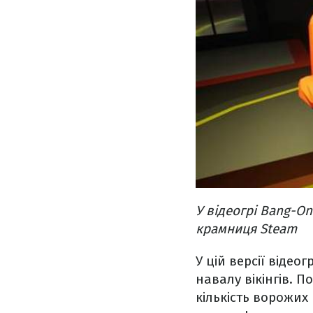
У відеогрі Bang-On
крамниця Steam
У цій версії віде
навалу вікінгів. 
кількість ворожих