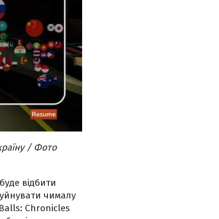
країну / Фото
 буде відбити
зруйнувати чималу
alls: Chronicles