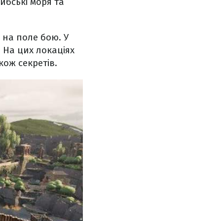
ибські моря та
 на поле бою. У
. На цих локаціях
кож секретів.