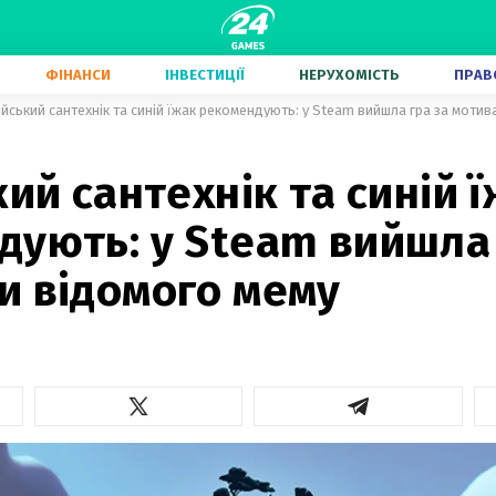
ФІНАНСИ
ІНВЕСТИЦІЇ
НЕРУХОМІСТЬ
ПРАВ
ійський сантехнік та синій їжак рекомендують: у Steam вийшла гра за моти
кий сантехнік та синій 
дують: у Steam вийшла 
и відомого мему