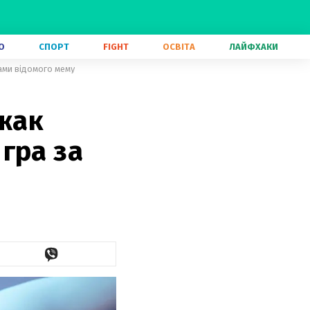
О
СПОРТ
FIGHT
ОСВІТА
ЛАЙФХАКИ
вами відомого мему
їжак
гра за