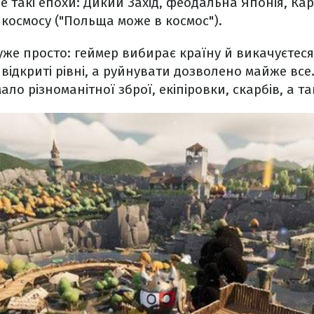
е такі епохи: Дикий Захід, феодальна Японія, Кар
 космосу ("Польща може в космос").
же просто: геймер вибирає країну й викачуєтеся
 відкриті рівні, а руйнувати дозволено майже все
о різноманітної зброї, екіпіровки, скарбів, а та