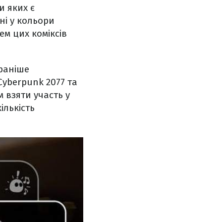
и яких є
ні у кольори
м цих коміксів
 раніше
Cyberpunk 2077 та
м взяти участь у
ількість