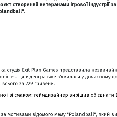
роєкт створений ветеранами ігрової індустрії з
landball".
ка студія Exit Plan Games представила незвича
onicles. Ця відеогра вже з'явилася у дочасному до
 всього за 229 гривень.
но і зі смаком: геймдизайнер вирішив об'єднати 
 за мотивами відомого мему "Polandball", який в