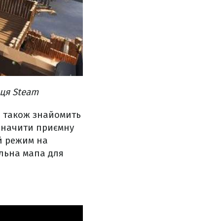
иця Steam
 а також знайомить
дзначити приємну
ий режим на
альна мапа для