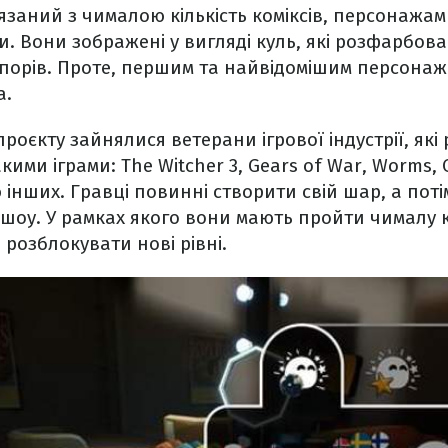
'язаний з чималою кількість коміксів, персонажам
и. Вони зображені у вигляді куль, які розфарбова
орів. Проте, першим та найвідомішим персонаже
а.
роєкту зайнялися ветерани ігрової індустрії, які
ими іграми: The Witcher 3, Gears of War, Worms, 
 інших. Гравці повинні створити свій шар, а поті
шоу. У рамках якого вони мають пройти чималу к
розблокувати нові рівні.