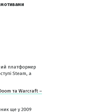
а мотивами
йний платформер
ступі Steam, а
Doom та Warcraft –
иник ще у 2009