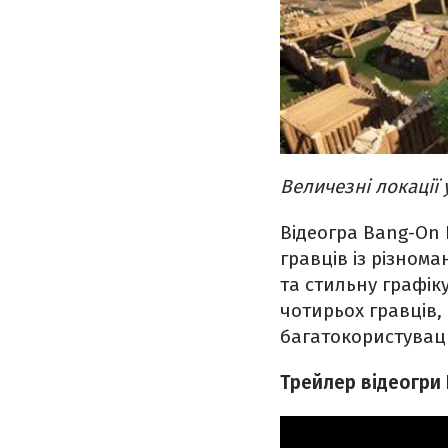
Величезні локації 
Відеогра Bang-On B
гравців із різном
та стильну графік
чотирьох гравців,
багатокористуваць
Трейлер відеогри B