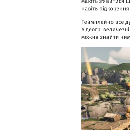
мають з'явитися щ
навіть підкорення
Геймплейно все ду
відеогрі величезні
можна знайти чимал