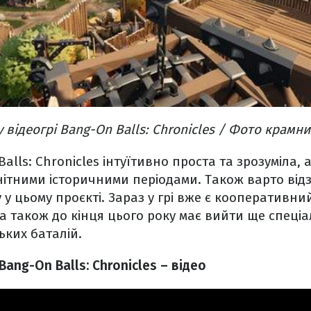
у відеогрі Bang-On Balls: Chronicles / Фото крамн
alls: Chronicles інтуїтивно проста та зрозуміла,
анітними історичними періодами. Також варто ві
у у цьому проєкті. Зараз у грі вже є кооперативн
 а також до кінця цього року має вийти ще спеці
ких баталій.
ang-On Balls: Chronicles – відео