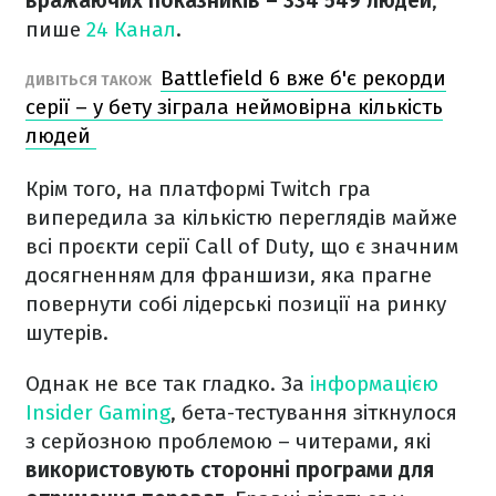
вражаючих показників – 334 549 людей
,
пише
24 Канал
.
Battlefield 6 вже б'є рекорди
ДИВІТЬСЯ ТАКОЖ
серії – у бету зіграла неймовірна кількість
людей
Крім того, на платформі Twitch гра
випередила за кількістю переглядів майже
всі проєкти серії Call of Duty, що є значним
досягненням для франшизи, яка прагне
повернути собі лідерські позиції на ринку
шутерів.
Однак не все так гладко. За
інформацією
Insider Gaming
, бета-тестування зіткнулося
з серйозною проблемою – читерами, які
використовують сторонні програми для