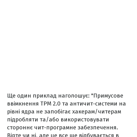
Ще один приклад наголошує: "Примусове
ввімкнення TPM 2.0 та античит-системи на
рівні ядра не запобігає хакерам/читерам
підробляти та/або використовувати
стороннє чит-програмне забезпечення.
Вірте чи ні, але це все ще відбувається в