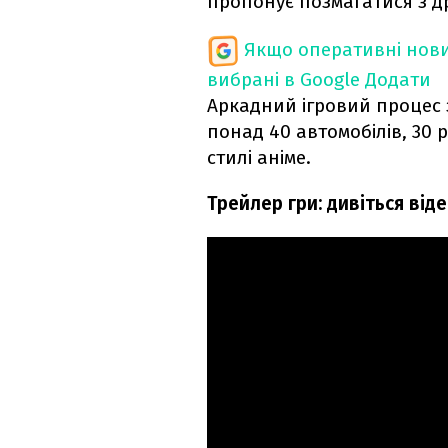
пропонує позмагатися з др
Якщо оперативні нови
вибрані в Google
Додати
Аркадний ігровий процес
понад 40 автомобілів, 30 р
стилі аніме.
Трейлер гри: дивіться від