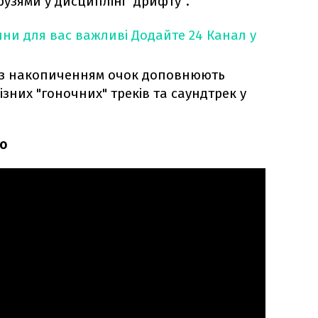
узями у дисципліні "дрифту".
ни для вас важливі
Додайте 24 Канал у
 з накопиченням очок доповнюють
ізних "гоночних" треків та саундтрек у
ео