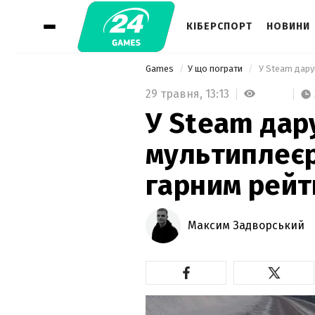
КІБЕРСПОРТ
НОВИНИ
Games
У що пограти
 У Steam дару
29 травня,
13:13
У Steam дар
мультиплеєр
гарним рейт
Максим Задворський