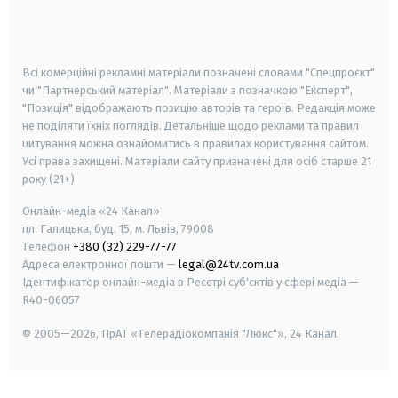
smart tv
samsung smart tv
Всі комерційні рекламні матеріали позначені словами "Спецпроєкт"
чи "Партнерський матеріал". Матеріали з позначкою "Експерт",
"Позиція" відображають позицію авторів та героїв. Редакція може
не поділяти їхніх поглядів. Детальніше щодо реклами та правил
цитування можна ознайомитись в правилах користування сайтом.
Усі права захищені.
Матеріали сайту призначені для осіб старше
21
року (21+)
Онлайн-медіа «24 Канал»
пл. Галицька, буд. 15, м. Львів, 79008
Телефон
+380 (32) 229-77-77
Адреса електронної пошти —
legal@24tv.com.ua
Ідентифікатор онлайн-медіа в Реєстрі суб'єктів у сфері медіа —
R40-06057
© 2005—2026,
ПрАТ «Телерадіокомпанія "Люкс"», 24 Канал.