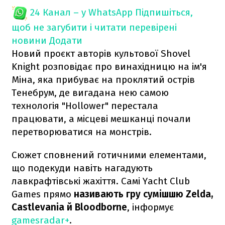
24 Канал – у WhatsApp
Підпишіться,
щоб не загубити і читати перевірені
новини
Додати
Новий проєкт авторів культової Shovel
Knight розповідає про винахідницю на ім'я
Міна, яка прибуває на проклятий острів
Тенебрум, де вигадана нею самою
технологія "Hollower" перестала
працювати, а місцеві мешканці почали
перетворюватися на монстрів.
Сюжет сповнений готичними елементами,
що подекуди навіть нагадують
лавкрафтівські жахіття. Самі Yacht Club
Games прямо
називають гру сумішшю Zelda,
Castlevania й Bloodborne
, інформує
gamesradar+
.