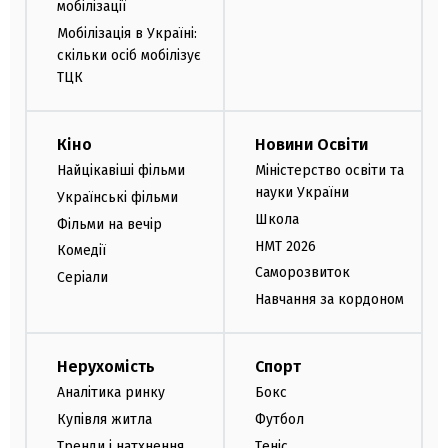
мобілізації
Мобілізація в Україні:
скільки осіб мобілізує
ТЦК
Кіно
Новини Освіти
Найцікавіші фільми
Міністерство освіти та
науки України
Українські фільми
Школа
Фільми на вечір
НМТ 2026
Комедії
Саморозвиток
Серіали
Навчання за кордоном
Нерухомість
Спорт
Аналітика ринку
Бокс
Купівля житла
Футбол
Тренди і натхнення
Теніс