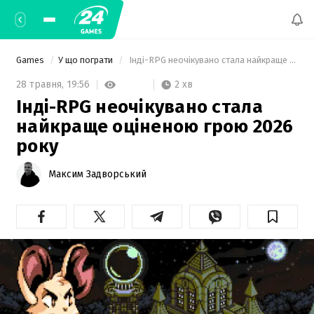
Games
У що пограти
 Інді-RPG неочікувано стала найкраще оціненою грою 2026 року 
2 хв
28 травня,
19:56
Інді-RPG неочікувано стала
найкраще оціненою грою 2026
року
Максим Задворський