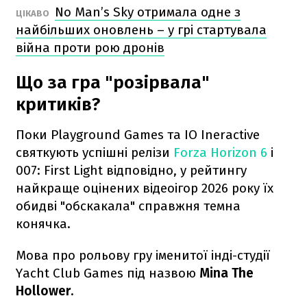
No Man’s Sky отримала одне з
ЦІКАВО
найбільших оновлень – у грі стартувала
війна проти рою дронів
Що за гра "розірвала"
критиків?
Поки Playground Games та IO Ineractive
святкують успішні релізи
Forza Horizon 6
і
007: First Light відповідно, у рейтингу
найкраще оцінених відеоігор 2026 року їх
обидві "обскакала" справжня темна
конячка.
Мова про рольову гру іменитої інді-студії
Yacht Club Games під назвою
Mina The
Hollower.