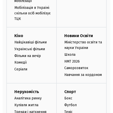
мобілізації
Мобілізація в Україні:
скільки осіб мобілізує
ТЦК
Кіно
Новини Освіти
Найцікавіші фільми
Міністерство освіти та
науки України
Українські фільми
Школа
Фільми на вечір
НМТ 2026
Комедії
Саморозвиток
Серіали
Навчання за кордоном
Нерухомість
Спорт
Аналітика ринку
Бокс
Купівля житла
Футбол
Тренди і натхнення
Теніс