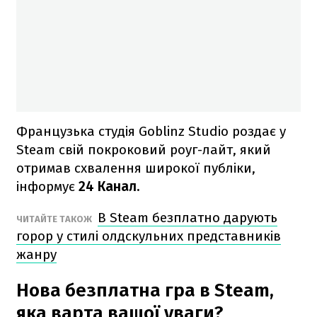
Французька студія Goblinz Studio роздає у
Steam свій покроковий роуг-лайт, який
отримав схвалення широкої публіки,
інформує
24 Канал.
В Steam безплатно дарують
ЧИТАЙТЕ ТАКОЖ
горор у стилі олдскульних представників
жанру
Нова безплатна гра в Steam,
яка варта вашої уваги?