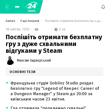
Games
У що пограти
 Поспішіть отримати безплатну гру з дуже схвальними відгуками у Steam 
2 хв
18 квітня,
13:53
Поспішіть отримати безплатну
гру з дуже схвальними
відгуками у Steam
Максим Задворський
ОСНОВНІ ТЕЗИ
Французька студія Goblinz Studio роздає
безплатно гру "Legend of Keeper: Career of
a Dungeon Manager" у Steam до 20:00 за
київським часом 23 квітня.
Гра отримала "переважно схвальні"