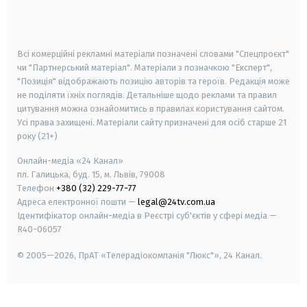
smart tv
samsung smart tv
Всі комерційні рекламні матеріали позначені словами "Спецпроєкт"
чи "Партнерський матеріал". Матеріали з позначкою "Експерт",
"Позиція" відображають позицію авторів та героїв. Редакція може
не поділяти їхніх поглядів. Детальніше щодо реклами та правил
цитування можна ознайомитись в правилах користування сайтом.
Усі права захищені.
Матеріали сайту призначені для осіб старше
21
року (21+)
Онлайн-медіа «24 Канал»
пл. Галицька, буд. 15, м. Львів, 79008
Телефон
+380 (32) 229-77-77
Адреса електронної пошти —
legal@24tv.com.ua
Ідентифікатор онлайн-медіа в Реєстрі суб'єктів у сфері медіа —
R40-06057
© 2005—2026,
ПрАТ «Телерадіокомпанія "Люкс"», 24 Канал.