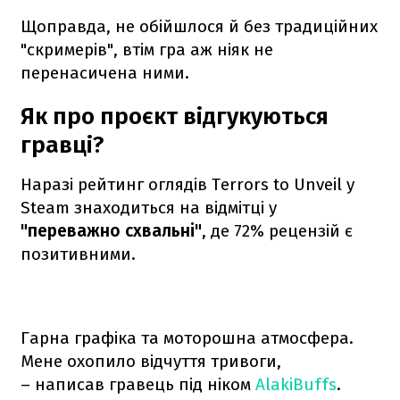
Щоправда, не обійшлося й без традиційних
"скримерів", втім гра аж ніяк не
перенасичена ними.
Як про проєкт відгукуються
гравці?
Наразі рейтинг оглядів Terrors to Unveil у
Steam знаходиться на відмітці у
"переважно схвальні"
, де 72% рецензій є
позитивними.
Гарна графіка та моторошна атмосфера.
Мене охопило відчуття тривоги,
– написав гравець під ніком
AlakiBuffs
.