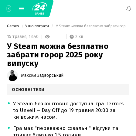
Games
У що пограти
 У Steam можна безплатно забрати горор 2025 року випуску 
2 хв
15 травня,
13:40
У Steam можна безплатно
забрати горор 2025 року
випуску
Максим Задворський
ОСНОВНІ ТЕЗИ
У Steam безкоштовно доступна гра Terrors
to Unveil – Day Off до 19 травня 20:00 за
київським часом.
Гра має "переважно схвальні" відгуки та
триває близько 1,5 години.