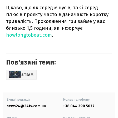
Цікаво, що як серед мінусів, так і серед
плюсів проєкту часто відзначають коротку
тривалість. Проходження гри займе у вас
близько 1,5 години, як інформує
howlongtobeat.com
.
Повʼязані теми:
STEAM
E-mail редакції
Номер телефону:
news24@24tv.com.ua
+38 044 390 5077
Ми тут:
Ми в соцмережах: