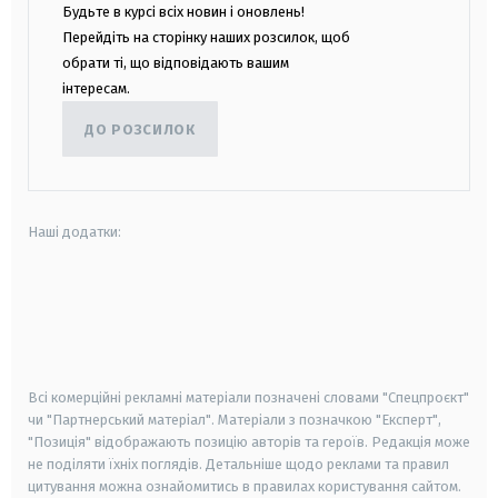
Будьте в курсі всіх новин і оновлень!
Перейдіть на сторінку наших розсилок, щоб
обрати ті, що відповідають вашим
інтересам.
ДО РОЗСИЛОК
Наші додатки:
android
apple
smart tv
samsung smart tv
Всі комерційні рекламні матеріали позначені словами "Спецпроєкт"
чи "Партнерський матеріал". Матеріали з позначкою "Експерт",
"Позиція" відображають позицію авторів та героїв. Редакція може
не поділяти їхніх поглядів. Детальніше щодо реклами та правил
цитування можна ознайомитись в правилах користування сайтом.