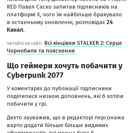
RED Павел Саско запитав підписників на
платформі X, чого їм найбільше бракувало
в останньому оновленні, розповідає
24
Канал
.
Всі кінцівки STALKER 2: Серце
ЧИТАЙТЕ НА САЙТІ
Чорнобиля та пояснення
Що геймери хочуть побачити у
Cyberpunk 2077
У коментарях до публікації підписники
поділилися низкою доповнень, які б хотіли
побачити у грі.
Дехто зауважив, що в редакторі персонажа
варто додати більше більше видимих
кіберімплантів, які можна було б