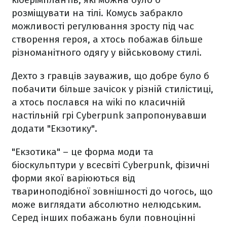
розміщувати на тілі. Комусь забракло
можливості регулювання зросту під час
створення героя, а хтось побажав більше
різноманітного одягу у військовому стилі.
Дехто з гравців зауважив, що добре було б
побачити більше зачісок у різній стилістиці,
а хтось послався на wiki по класичній
настільній грі Cyberpunk запропонувавши
додати "Екзотику".
"Екзотика" – це форма моди та
біоскульптури у всесвіті Cyberpunk, фізичні
форми якої варіюються від
твариноподібної зовнішності до чогось, що
може виглядати абсолютно нелюдським.
Серед інших побажань були повноцінні