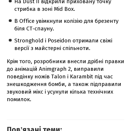
На Dust II відкрили приховану точку
стрибка в зоні Mid Box.
В Office увімкнули колізію для брезенту
біля СТ-спауну.
Stronghold і Poseidon отримали свіжі
версії з майстерні спільноти.
Крім того, розробники внесли дрібні правки
до анімацій Animgraph 2, виправили
поведінку ножів Talon і Karambit під час
знешкодження бомби, а також підправили
звуковий мікс і усунули кілька технічних
помилок.
Повʼязані теми: