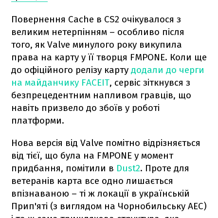
Повернення Cache в CS2 очікувалося з
великим нетерпінням – особливо після
того, як Valve минулого року викупила
права на карту у її творця FMPONE. Коли ще
до офіційного релізу карту
додали до черги
на майданчику FACEIT
, сервіс зіткнувся з
безпрецедентним напливом гравців, що
навіть призвело до збоїв у роботі
платформи.
Нова версія від Valve помітно відрізняється
від тієї, що була на FMPONE у момент
придбання, помітили в
Dust2
. Проте для
ветеранів карта все одно лишається
впізнаваною – ті ж локації в українській
Прип'яті (з виглядом на Чорнобильську АЕС)