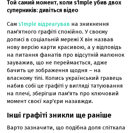
Той самий момент, коли s1mple убив двох
суперників: дивіться відео
Сам
s1mple відреагував
на зникнення
пам'ятного графіті спокійно. У своєму
дописі в соціальній мережі X він назвав
нову версію карти красивою, а у відповідь
на питання фанатів про відсутній малюнок
зауважив, що не переймається, адже
бачить це зображення щодня – на
власному тілі. Колись український гравець
набив собі це графіті у вигляді татуювання
на плечі, зберігши пам'ять про ключовий
момент своєї кар'єри назавжди.
Інші графіті зникли ще раніше
Варто зазначити, що подібна доля спіткала