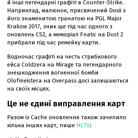
й інші легендарні графіті в Counter-Strike.
Наприклад, малюнок, присвячений Dosii з
його знаменитою гранатою на PGL Major
Krakow 2017, зник ще під час одного з
оновлень CS2, а меморіал Fnatic на Dust 2
прибрали під час ремейку карти.
Водночас графіті на честь стрибкового
ейса Coldzera на Mirage та легендарного
знешкодження вогненної бомби
Olofmeistera на Overpass досі залишаються
на своїх місцях.
Це не єдині виправлення карт
Разом із Cache оновлення також зачепило
кілька інших карт, пише
HLTV
: