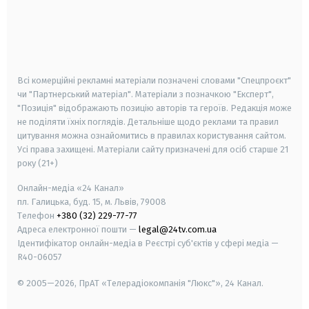
android
apple
smart tv
samsung smart tv
Всі комерційні рекламні матеріали позначені словами "Спецпроєкт"
чи "Партнерський матеріал". Матеріали з позначкою "Експерт",
"Позиція" відображають позицію авторів та героїв. Редакція може
не поділяти їхніх поглядів. Детальніше щодо реклами та правил
цитування можна ознайомитись в правилах користування сайтом.
Усі права захищені.
Матеріали сайту призначені для осіб старше
21
року (21+)
Онлайн-медіа «24 Канал»
пл. Галицька, буд. 15, м. Львів, 79008
Телефон
+380 (32) 229-77-77
Адреса електронної пошти —
legal@24tv.com.ua
Ідентифікатор онлайн-медіа в Реєстрі суб'єктів у сфері медіа —
R40-06057
© 2005—2026,
ПрАТ «Телерадіокомпанія "Люкс"», 24 Канал.