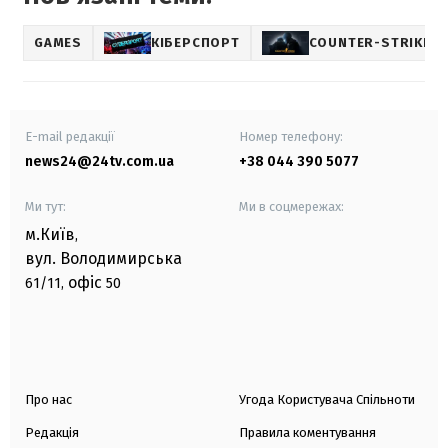
GAMES
КІБЕРСПОРТ
COUNTER-STRIKE
E-mail редакції
Номер телефону:
news24@24tv.com.ua
+38 044 390 5077
Ми тут:
Ми в соцмережах:
м.Київ
,
вул. Володимирська
офіс
61/11,
50
Про нас
Угода Користувача Спільноти
Редакція
Правила коментування