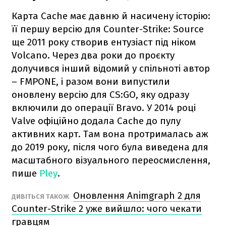
Карта Cache має давню й насичену історію:
її першу версію для Counter-Strike: Source
ще 2011 року створив ентузіаст під ніком
Volcano. Через два роки до проєкту
долучився інший відомий у спільноті автор
– FMPONE, і разом вони випустили
оновлену версію для CS:GO, яку одразу
включили до операції Bravo. У 2014 році
Valve офіційно додала Cache до пулу
активних карт. Там вона протрималась аж
до 2019 року, після чого була виведена для
масштабного візуального переосмислення,
пише
Pley
.
Оновлення Animgraph 2 для
ДИВІТЬСЯ ТАКОЖ
Counter-Strike 2 уже вийшло: чого чекати
гравцям