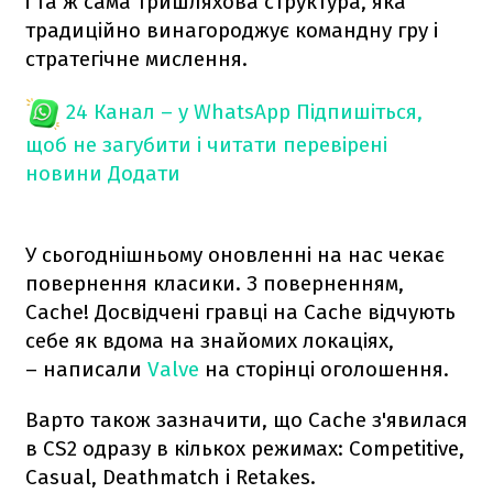
і та ж сама тришляхова структура, яка
традиційно винагороджує командну гру і
стратегічне мислення.
24 Канал – у WhatsApp
Підпишіться,
щоб не загубити і читати перевірені
новини
Додати
У сьогоднішньому оновленні на нас чекає
повернення класики. З поверненням,
Cache! Досвідчені гравці на Cache відчують
себе як вдома на знайомих локаціях,
– написали
Valve
на сторінці оголошення.
Варто також зазначити, що Cache з'явилася
в CS2 одразу в кількох режимах: Competitive,
Casual, Deathmatch і Retakes.