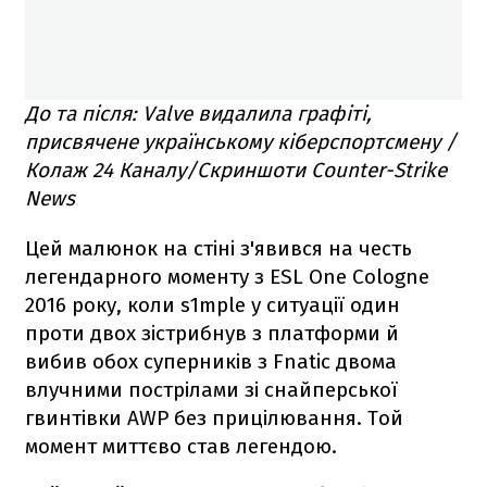
До та після: Valve видалила графіті,
присвячене українському кіберспортсмену /
Колаж 24 Каналу/Скриншоти Counter-Strike
News
Цей малюнок на стіні з'явився на честь
легендарного моменту з ESL One Cologne
2016 року, коли s1mple у ситуації один
проти двох зістрибнув з платформи й
вибив обох суперників з Fnatic двома
влучними пострілами зі снайперської
гвинтівки AWP без прицілювання. Той
момент миттєво став легендою.