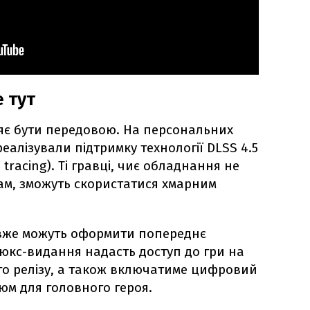
е тут
цяє бути передовою. На персональних
алізували підтримку технології DLSS 4.5
tracing). Ті гравці, чиє обладнання не
ам, зможуть скористатися хмарним
5 вже можуть оформити попереднє
юкс-видання надасть доступ до гри на
го релізу, а також включатиме цифровий
юм для головного героя.