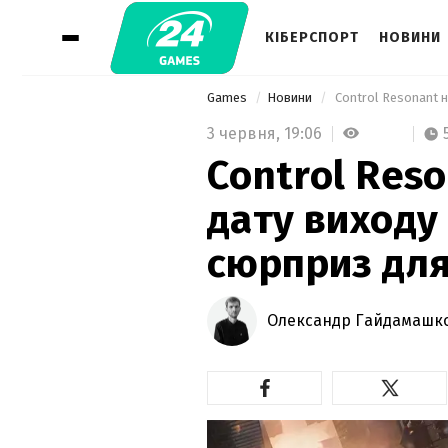
КІБЕРСПОРТ
НОВИНИ
Games
Новини
 Control Resonant н
3 червня,
19:06
Control Res
дату виходу
сюрприз для
Олександр Гайдамашк