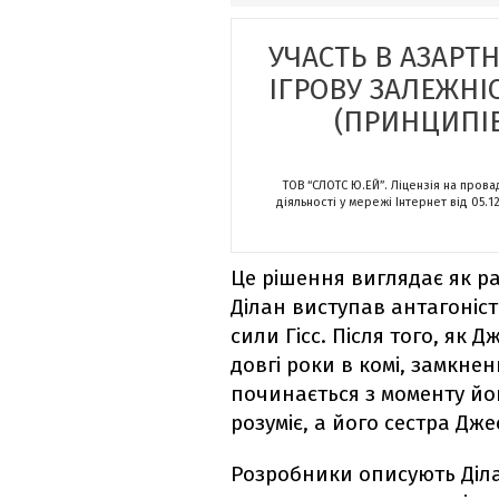
УЧАСТЬ В АЗАРТ
ІГРОВУ ЗАЛЕЖНІ
(ПРИНЦИПІВ
ТОВ “СЛОТС Ю.ЕЙ”. Ліцензія на пров
діяльності у мережі Інтернет від 05.1
Це рішення виглядає як ра
Ділан виступав антагоніс
сили Гісс. Після того, як 
довгі роки в комі, замкне
починається з моменту йог
розуміє, а його сестра Дже
Розробники описують Діла