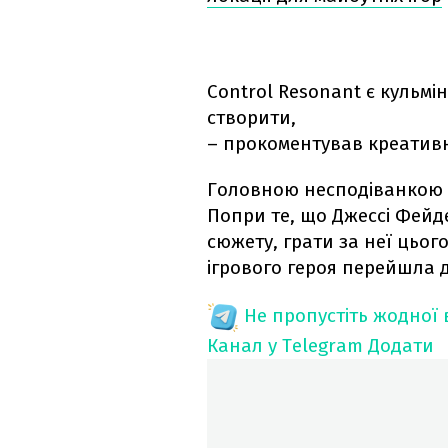
Control Resonant є кульмі
створити,
– прокоментував креативн
Головною несподіванкою с
Попри те, що Джессі Фей
сюжету, грати за неї цьог
ігрового героя перейшла д
Не пропустіть жодної
Канал у Telegram
Додати