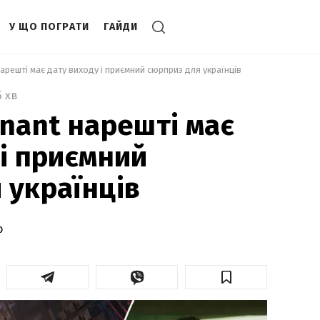
У ЩО ПОГРАТИ
ГАЙДИ
арешті має дату виходу і приємний сюрприз для українців 
5 хв
onant нарешті має
 і приємний
 українців
о