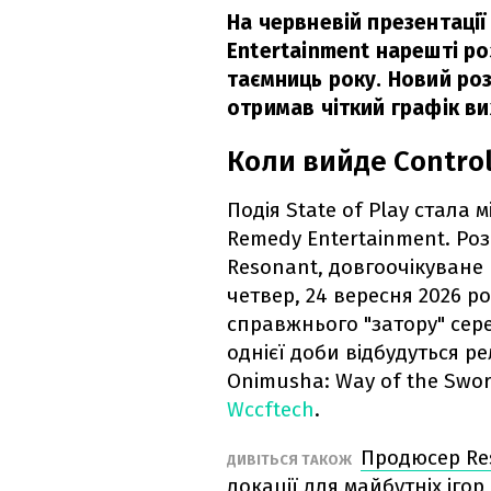
На червневій презентації
Entertainment нарешті ро
таємниць року. Новий роз
отримав чіткий графік ви
Коли вийде Contro
Подія State of Play стала м
Remedy Entertainment. Ро
Resonant, довгоочікуване 
четвер, 24 вересня 2026 ро
справжнього "затору" сере
однієї доби відбудуться рел
Onimusha: Way of the Swo
Wccftech
.
Продюсер Res
ДИВІТЬСЯ ТАКОЖ
локації для майбутніх ігор