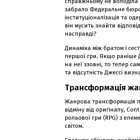
справжньому не володіла
забрало Федеральне бюро
інституціоналізація та од
він мусить знайти відпові
насправді?
Динаміка між братом і се
першої гри. Якщо раніше Д
на неї ззовні, то тепер сам
та відсутність Джессі виз
Трансформація жа
Жанрова трансформація пр
відміну від оригіналу, Con
рольової гри (RPG) з елем
світом.