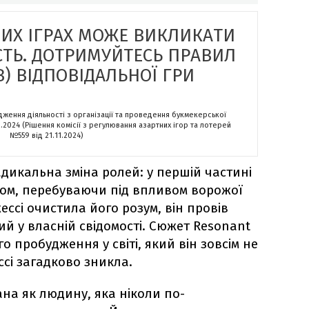
НИХ ІГРАХ МОЖЕ ВИКЛИКАТИ
СТЬ. ДОТРИМУЙТЕСЬ ПРАВИЛ
) ВІДПОВІДАЛЬНОЇ ГРИ
адження діяльності з організації та проведення букмекерської
2.2024 (Рішення комісії з регулювання азартних ігор та лотерей
№559 від 21.11.2024)
дикальна зміна ролей: у першій частині
том, перебуваючи під впливом ворожої
Джессі очистила його розум, він провів
ний у власній свідомості. Сюжет Resonant
о пробудження у світі, який він зовсім не
ссі загадково зникла.
на як людину, яка ніколи по-