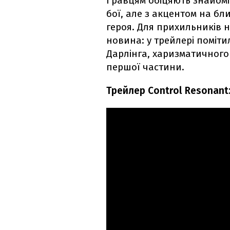
Гравцям обіцяють знайомі
бої, але з акцентом на бл
героя. Для прихильників н
новина: у трейлері поміт
Дарлінга, харизматичного 
першої частини.
Трейлер Control Resonant: