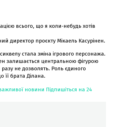
нацією всього, що я коли-небудь хотів
ий директор проєкту Мікаель Касурінен.
иквелу стала зміна ігрового персонажа.
ден залишається центральною фігурою
о разу не дозволять. Роль єдиного
о її брата Ділана.
 важливої новини
Підпишіться на 24