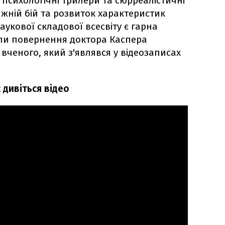
 психологічні трилери та сюрреалістичні
ижній бій та розвиток характеристик
аукової складової всесвіту є гарна
или повернення доктора Каспера
вченого, який з'являвся у відеозаписах
 дивіться відео