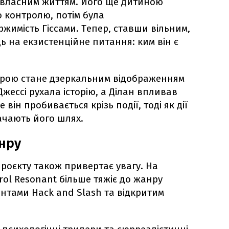
 власним життям. Його ще дитиною
 контролю, потім була
ержимість Гіссами. Тепер, ставши вільним,
дь на екзистенційне питання: ким він є
строю стане дзеркальним відображенням
жессі рухала історію, а Ділан впливав
е він пробивається крізь події, тоді як дії
начають його шлях.
нру
оєкту також привертає увагу. На
trol Resonant більше тяжіє до жанру
ентами Hack and Slash та відкритим