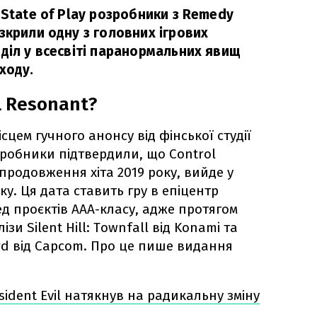
 State of Play розробники з Remedy
зкрили одну з головних ігрових
діл у всесвіті паранормальних явищ
ходу.
l Resonant?
ісцем гучного анонсу від фінської студії
зробники підтвердили, що Control
продовження хіта 2019 року, вийде у
ку. Ця дата ставить гру в епіцентр
д проєктів ААА-класу, адже протягом
ізи Silent Hill: Townfall від Konami та
rd від Capcom. Про це пише видання
ident Evil натякнув на радикальну зміну