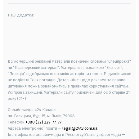
Наші додатки:
android
apple
smart tv
samsung smart tv
Всі комерційні рекламні матеріали позначені словами "Спецпроєкт"
чи "Партнерський матеріал". Матеріали з позначкою "Експерт",
"Позиція" відображають позицію авторів та героїв. Редакція може
не поділяти їхніх поглядів. Детальніше щодо реклами та правил
цитування можна ознайомитись в правилах користування сайтом.
Усі права захищені.
Матеріали сайту призначені для осіб старше
21
року (21+)
Онлайн-медіа «24 Канал»
пл. Галицька, буд. 15, м. Львів, 79008
Телефон
+380 (32) 229-77-77
Адреса електронної пошти —
legal@24tv.com.ua
Ідентифікатор онлайн-медіа в Реєстрі суб'єктів у сфері медіа —