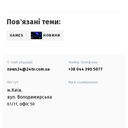
Повʼязані теми:
GAMES
НОВИНИ
E-mail редакції
Номер телефону:
news24@24tv.com.ua
+38 044 390 5077
Ми тут:
Ми в соцмережах:
м.Київ
,
вул. Володимирська
офіс
61/11,
50