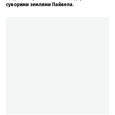
суворими землями Пайвела.