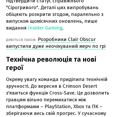
підтвердити статус справжнього
"Сірогривого". Деталі цих випробувань
обіцяють розкрити згодом, паралельно з
випуском щомісячних оновлень, пише
видання
Insider Gaming
.
Розробники Clair Obscur
ДИВІТЬСЯ ТАКОЖ
випустили дуже неочікуваний мерч по грі
Технічна революція та нові
герої
Окрему увагу команда приділила технічній
зручності. До вересня в Crimson Desert
з'явиться функція Cross-Save. Це дозволить
гравцям вільно перемикатися між
платформами – PlayStation, Xbox та ПК –
зберігаючи весь свій прогрес. У сучасному