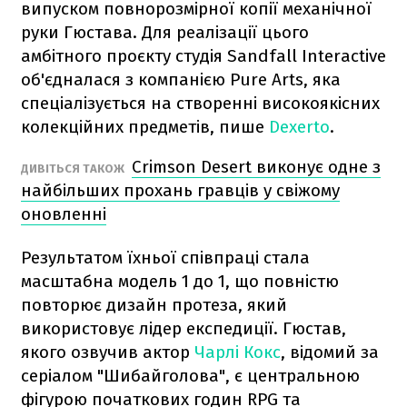
випуском повнорозмірної копії механічної
руки Гюстава. Для реалізації цього
амбітного проєкту студія Sandfall Interactive
об'єдналася з компанією Pure Arts, яка
спеціалізується на створенні високоякісних
колекційних предметів, пише
Dexerto
.
Crimson Desert виконує одне з
ДИВІТЬСЯ ТАКОЖ
найбільших прохань гравців у свіжому
оновленні
Результатом їхньої співпраці стала
масштабна модель 1 до 1, що повністю
повторює дизайн протеза, який
використовує лідер експедиції. Гюстав,
якого озвучив актор
Чарлі Кокс
, відомий за
серіалом "Шибайголова", є центральною
фігурою початкових годин RPG та