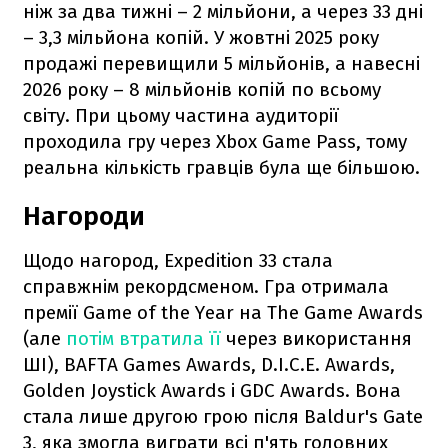
ніж за два тижні – 2 мільйони, а через 33 дні
– 3,3 мільйона копій. У жовтні 2025 року
продажі перевищили 5 мільйонів, а навесні
2026 року – 8 мільйонів копій по всьому
світу. При цьому частина аудиторії
проходила гру через Xbox Game Pass, тому
реальна кількість гравців була ще більшою.
Нагороди
Щодо нагород, Expedition 33 стала
справжнім рекордсменом. Гра отримала
премії Game of the Year на The Game Awards
(але
потім втратила її
через використання
ШІ), BAFTA Games Awards, D.I.C.E. Awards,
Golden Joystick Awards і GDC Awards. Вона
стала лише другою грою після Baldur's Gate
3, яка змогла виграти всі п'ять головних