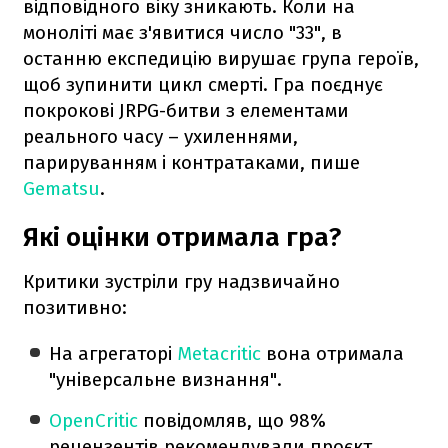
відповідного віку зникають. Коли на
моноліті має з'явитися число "33", в
останню експедицію вирушає група героїв,
щоб зупинити цикл смерті. Гра поєднує
покрокові JRPG-битви з елементами
реального часу – ухиленнями,
парируванням і контратаками, пише
Gematsu
.
Які оцінки отримала гра?
Критики зустріли гру надзвичайно
позитивно:
На агрегаторі
Metacritic
вона отримала
"універсальне визнання".
OpenCritic
повідомляв, що 98%
рецензентів рекомендували проєкт.