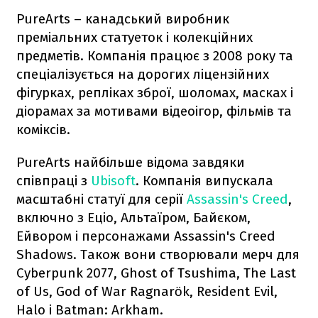
PureArts – канадський виробник
преміальних статуеток і колекційних
предметів. Компанія працює з 2008 року та
спеціалізується на дорогих ліцензійних
фігурках, репліках зброї, шоломах, масках і
діорамах за мотивами відеоігор, фільмів та
коміксів.
PureArts найбільше відома завдяки
співпраці з
Ubisoft
. Компанія випускала
масштабні статуї для серії
Assassin's Creed
,
включно з Еціо, Альтаїром, Байєком,
Ейвором і персонажами Assassin's Creed
Shadows. Також вони створювали мерч для
Cyberpunk 2077, Ghost of Tsushima, The Last
of Us, God of War Ragnarök, Resident Evil,
Halo і Batman: Arkham.