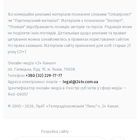
smart tv
samsung smart tv
Всі комерційні рекламні матеріали позначені словами "Спецпроєкт"
чи "Партнерський матеріал". Матеріали з позначкою "Експерт",
"Позиція" відображають позицію авторів та героїв. Редакція може
не поділяти їхніх поглядів. Детальніше щодо реклами та правил
цитування можна ознайомитись в правилах користування сайтом.
Усі права захищені.
Матеріали сайту призначені для осіб старше
21
року (21+)
Онлайн-медіа «24 Канал»
пл. Галицька, буд. 15, м. Львів, 79008
Телефон
+380 (32) 229-77-77
Адреса електронної пошти —
legal@24tv.com.ua
Ідентифікатор онлайн-медіа в Реєстрі суб'єктів у сфері медіа —
R40-06057
© 2005—2026,
ПрАТ «Телерадіокомпанія "Люкс"», 24 Канал.
Розробка сайту
-