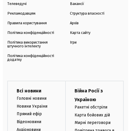
Телеведучі
Вакансії
Рекламодавцям
Структура власності
Правила користування
Архів
Політика конфіденційності
Карта сайту
Політика використання
Ігри
штучного інтелекту
Політика конфіденційності
додатку
Всі новини
Війна Росії з
Головні новини
Україною
Новини України
Ракетні обстріли
Прямий ефір
Карта бойових дій
Відеоновини
Мирні переговори
Аудіоновини
Повітряна тривога в