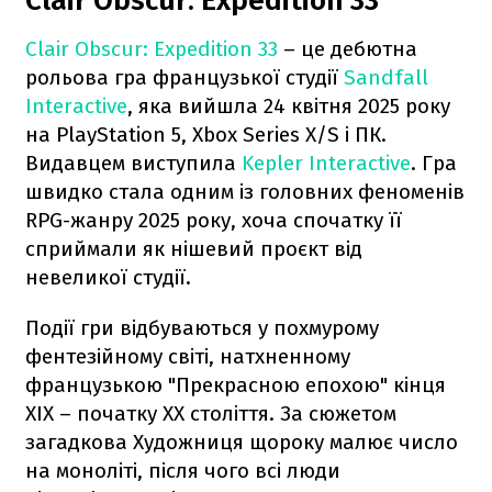
Clair Obscur: Expedition 33
Clair Obscur: Expedition 33
– це дебютна
рольова гра французької студії
Sandfall
Interactive
, яка вийшла 24 квітня 2025 року
на PlayStation 5, Xbox Series X/S і ПК.
Видавцем виступила
Kepler Interactive
. Гра
швидко стала одним із головних феноменів
RPG-жанру 2025 року, хоча спочатку її
сприймали як нішевий проєкт від
невеликої студії.
Події гри відбуваються у похмурому
фентезійному світі, натхненному
французькою "Прекрасною епохою" кінця
XIX – початку XX століття. За сюжетом
загадкова Художниця щороку малює число
на моноліті, після чого всі люди