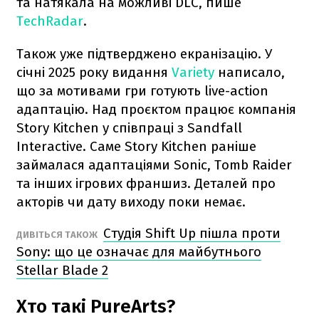
та натякала на можливі DLC, пише
TechRadar
.
Також уже підтверджено екранізацію. У
січні 2025 року видання
Variety
написало,
що за мотивами гри готують live-action
адаптацію. Над проєктом працює компанія
Story Kitchen у співпраці з Sandfall
Interactive. Саме Story Kitchen раніше
займалася адаптаціями Sonic, Tomb Raider
та інших ігрових франшиз. Деталей про
акторів чи дату виходу поки немає.
Студія Shift Up пішла проти
ДИВІТЬСЯ ТАКОЖ
Sony: що це означає для майбутнього
Stellar Blade 2
Хто такі PureArts?