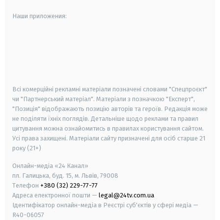
Наши приложения:
android
apple
smart tv
samsung smart tv
Всі комерційні рекламні матеріали позначені словами "Спецпроєкт"
чи "Партнерський матеріал". Матеріали з позначкою "Експерт",
"Позиція" відображають позицію авторів та героїв. Редакція може
не поділяти їхніх поглядів. Детальніше щодо реклами та правил
цитування можна ознайомитись в правилах користування сайтом.
Усі права захищені.
Матеріали сайту призначені для осіб старше
21
року (21+)
Онлайн-медіа «24 Канал»
пл. Галицька, буд. 15, м. Львів, 79008
Телефон
+380 (32) 229-77-77
Адреса електронної пошти —
legal@24tv.com.ua
Ідентифікатор онлайн-медіа в Реєстрі суб'єктів у сфері медіа —
R40-06057