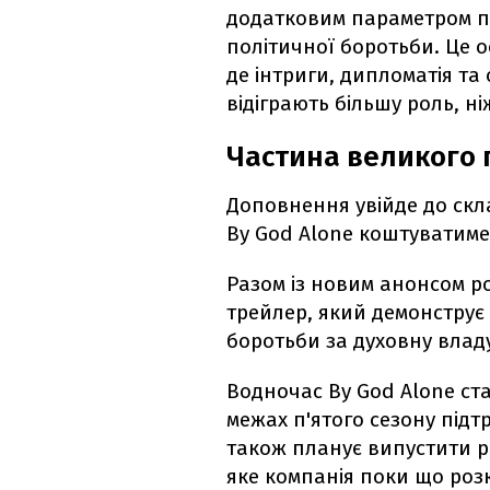
додатковим параметром п
політичної боротьби. Це о
де інтриги, дипломатія та 
відіграють більшу роль, ні
Частина великого 
Доповнення увійде до скл
By God Alone коштуватим
Разом із новим анонсом 
трейлер, який демонструє
боротьби за духовну владу
Водночас By God Alone ст
межах п'ятого сезону підт
також планує випустити ро
яке компанія поки що роз