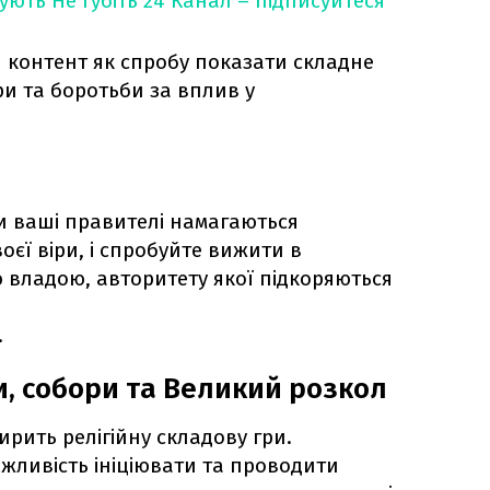
кують
Не губіть 24 Канал – підписуйтеся
 контент як спробу показати складне
ри та боротьби за вплив у
ки ваші правителі намагаються
оєї віри, і спробуйте вижити в
 владою, авторитету якої підкоряються
.
и, собори та Великий розкол
рить релігійну складову гри.
жливість ініціювати та проводити