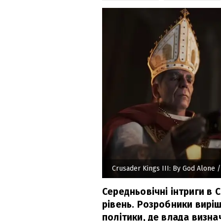
Crusader Kings III: By God Alone
/
Середньовічні інтриги в 
рівень. Розробники виріш
політики, де влада визна