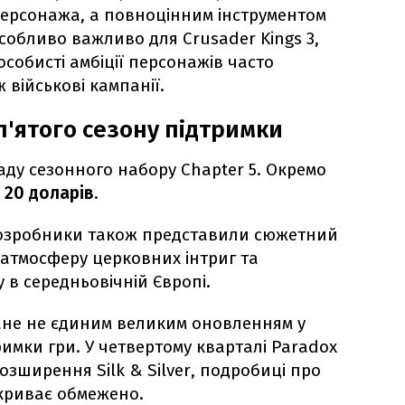
ерсонажа, а повноцінним інструментом
собливо важливо для Crusader Kings 3,
особисті амбіції персонажів часто
ж військові кампанії.
п'ятого сезону підтримки
аду сезонного набору Chapter 5. Окремо
е
20 доларів
.
розробники також представили сюжетний
 атмосферу церковних інтриг та
 в середньовічній Європі.
ане не єдиним великим оновленням у
римки гри. У четвертому кварталі Paradox
зширення Silk & Silver, подробиці про
криває обмежено.