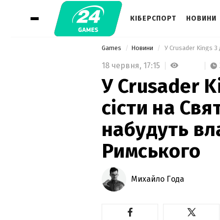
КІБЕРСПОРТ
НОВИНИ
Games
Новини
18 червня,
17:15
У Crusader K
сісти на Свя
набудуть вл
Римського
Михайло Года