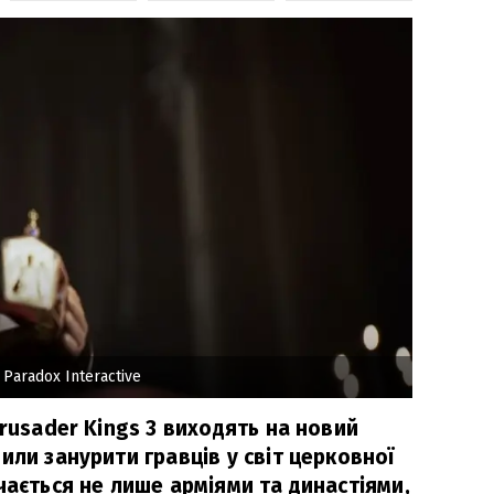
 Paradox Interactive
Crusader Kings 3 виходять на новий
или занурити гравців у світ церковної
чається не лише арміями та династіями,