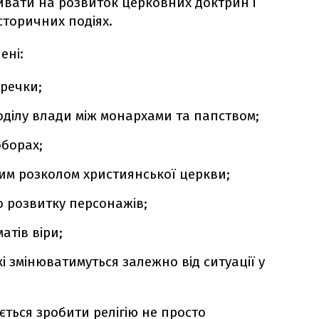
ливати на розвиток церковних доктрин і
сторичних подіях.
ені:
еречки;
ділу влади між монархами та папством;
оборах;
иким розколом християнської церкви;
о розвитку персонажів;
атів віри;
які змінюватимуться залежно від ситуації у
ться зробити релігію не просто