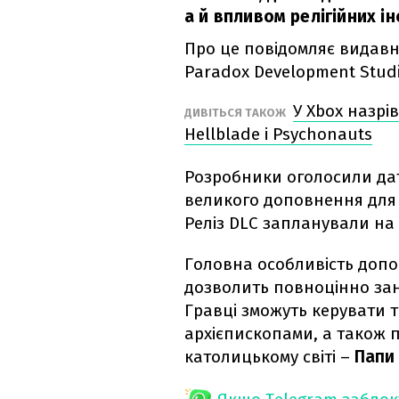
а й впливом релігійних ін
Про це повідомляє видав
Paradox Development Studi
У Xbox назрі
ДИВІТЬСЯ ТАКОЖ
Hellblade і Psychonauts
Розробники оголосили да
великого доповнення для іс
Реліз DLC запланували на 
Головна особливість допо
дозволить повноцінно зан
Гравці зможуть керувати
архієпископами, а також 
католицькому світі –
Папи