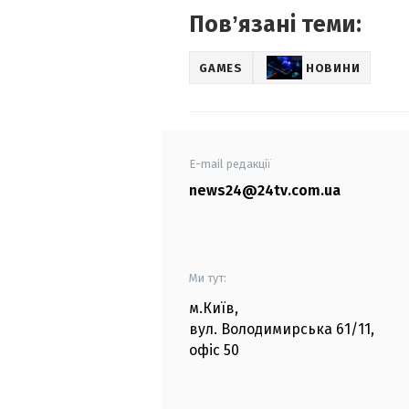
Повʼязані теми:
GAMES
НОВИНИ
E-mail редакції
news24@24tv.com.ua
Ми тут:
м.Київ
,
вул. Володимирська
61/11,
офіс
50