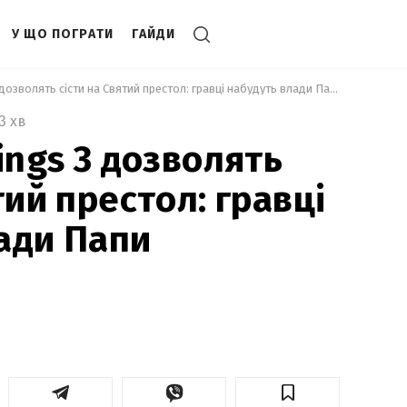
У ЩО ПОГРАТИ
ГАЙДИ
 У Crusader Kings 3 дозволять сісти на Святий престол: гравці набудуть влади Папи Римського 
3 хв
ings 3 дозволять
тий престол: гравці
ади Папи