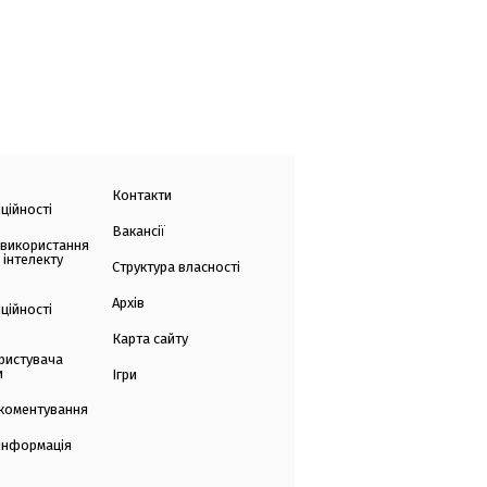
Контакти
ційності
Вакансії
 використання
 інтелекту
Структура власності
Архів
ційності
Карта сайту
ристувача
и
Ігри
коментування
 інформація