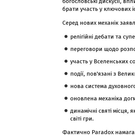
богословські дискусії, вп
брати участь у ключових і
Серед нових механік заявл
релігійні дебати та суп
переговори щодо розпо
участь у Вселенських с
події, пов'язані з Вел
нова система духовног
оновлена механіка догм
динамічні святі місця, 
світі гри.
Фактично Paradox намагає