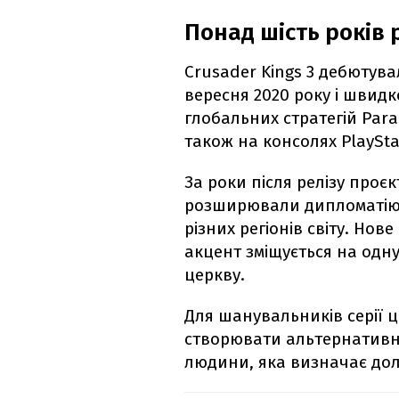
Понад шість років 
Crusader Kings 3 дебютув
вересня 2020 року і швидк
глобальних стратегій Para
також на консолях PlayStati
За роки після релізу проє
розширювали дипломатію, 
різних регіонів світу. Нов
акцент зміщується на одн
церкву.
Для шанувальників серії 
створювати альтернативну
людини, яка визначає дол