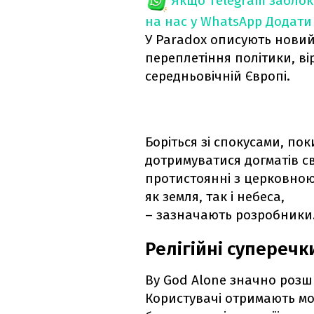
Якщо Telegram забло
на нас у WhatsApp
Додати
У Paradox описують новий
переплетіння політики, ві
середньовічній Європі.
Боріться зі спокусами, по
дотримуватися догматів св
протистоянні з церковною
як земля, так і небеса,
– зазначають розробники
Релігійні суперечк
By God Alone значно розши
Користувачі отримають мо