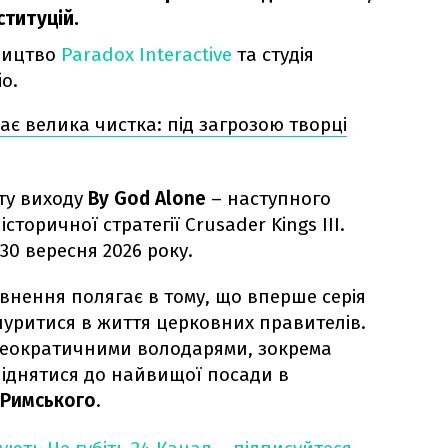
ституцій.
ництво
Paradox Interactive
та студія
o.
ває велика чистка: під загрозою творці
ту виходу
By God Alone
– наступного
торичної стратегії Crusader Kings III.
30 вересня 2026 року.
внення полягає в тому, що вперше серія
уритися в життя церковних правителів.
 теократичними володарями, зокрема
піднятися до найвищої посади в
 Римського
.