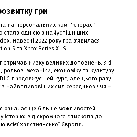
розвитку гри
ала на персональних комп'ютерах 1
о стала однією з найуспішніших
dox. Навесні 2022 року гра з'явилася
on 5 та Xbox Series X і S.
кт отримав низку великих доповнень, які
рольові механіки, економіку та культуру
е DLC продовжує цей курс, але цього разу
у з найвпливовіших сил середньовіччя –
це означає ще більше можливостей
 історію: від скромного єпископа до
ю всієї християнської Європи.