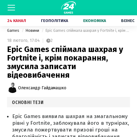
24 КАНАЛ
ГЕОПОЛІТИКА
ЕКОНОМІКА
БІЗНЕС
Games
Новини
Epic Games спіймала шахрая у Fortnite і, крім покарання, змусила записати відеовибачення
18 лютого,
17:04
2
Epic Games спіймала шахрая у
Fortnite і, крім покарання,
змусила записати
відеовибачення
Олександр Гайдамашко
ОСНОВНІ ТЕЗИ
Epic Games виявила шахрая на змагальному
рівні у Fortnite, заблокувала його в турнірах,
змусила пожертвувати призові гроші на
благодійність і записати відеовибачення.