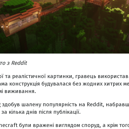
о з Reddit
ої та реалістичної картинки, гравець використав
ма конструкція будувалася без жодних хитрих ме
мі виживання.
g здобув шалену популярність на Reddit, набрав
за кілька днів після публікації.
ecraft були вражені виглядом споруд, а крім того