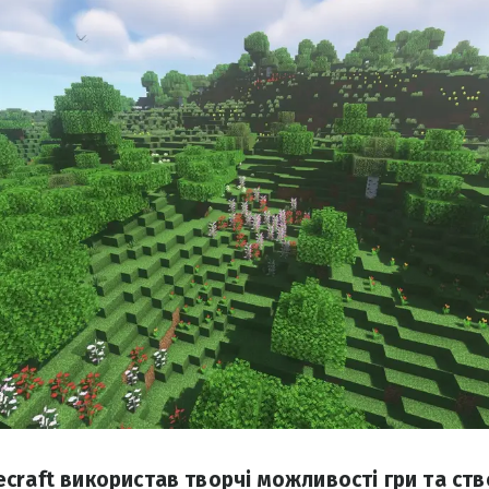
craft використав творчі можливості гри та ст