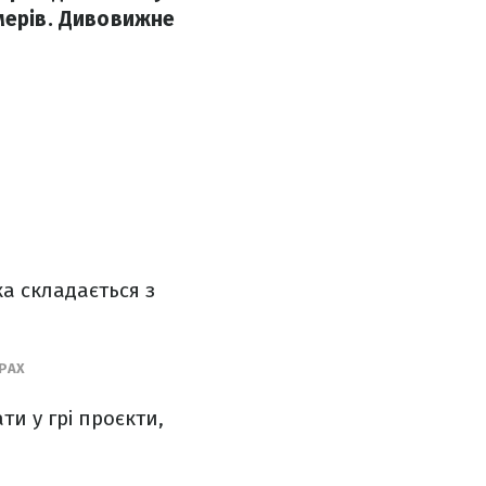
ймерів. Дивовижне
а складається з
ГРАХ
и у грі проєкти,