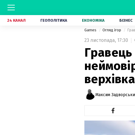
24 КАНАЛ
ГЕОПОЛІТИКА
ЕКОНОМІКА
БІЗНЕС
Games
Огляд ігор
Гра
23 листопада,
17:30
Гравець 
неймові
верхівк
Максим Задворськ