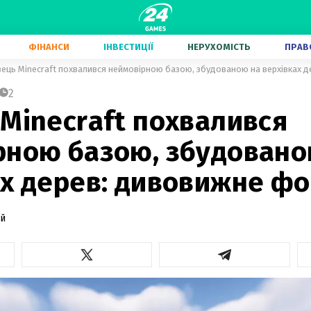
ФІНАНСИ
ІНВЕСТИЦІЇ
НЕРУХОМІСТЬ
ПРАВ
вець Minecraft похвалився неймовірною базою, збудованою на верхівках 
2
Minecraft похвалився
рною базою, збудовано
ах дерев: дивовижне фо
ий