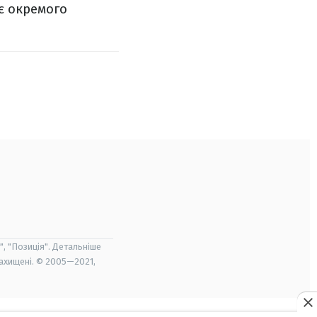
є окремого
", "Позиція". Детальніше
захищені. © 2005—2021,