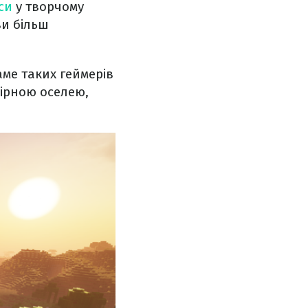
іси
у творчому
ви більш
аме таких геймерів
ірною оселею,