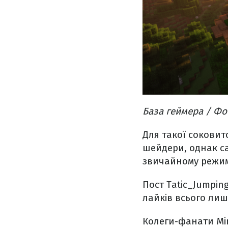
База геймера / Фот
Для такої соковит
шейдери, однак са
звичайному режи
Пост Tatic_Jumpin
лайків всього лиш 
Колеги-фанати Min