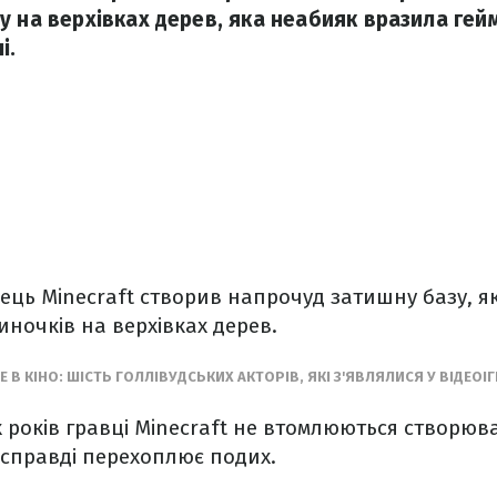
у на верхівках дерев, яка неабияк вразила ге
і.
ць Minecraft створив напрочуд затишну базу, як
иночків на верхівках дерев.
 В КІНО: ШІСТЬ ГОЛЛІВУДСЬКИХ АКТОРІВ, ЯКІ З'ЯВЛЯЛИСЯ У ВІДЕОІ
 років гравці Minecraft не втомлюються створюват
 справді перехоплює подих.