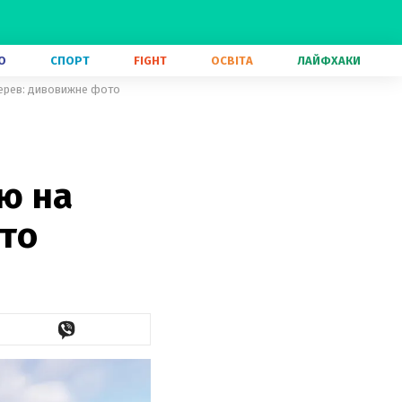
О
СПОРТ
FIGHT
ОСВІТА
ЛАЙФХАКИ
дерев: дивовижне фото
ю на
то