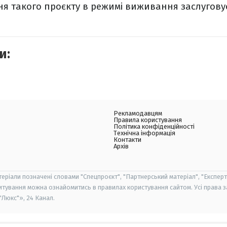
ня такого проєкту в режимі виживання заслугову
и:
Рекламодавцям
Правила користування
Політика конфіденційності
Технічна інформація
Контакти
Архів
теріали позначені словами "Спецпроєкт", "Партнерський матеріал", "Експерт
итування можна ознайомитись в правилах користування сайтом. Усі права 
Люкс"», 24 Канал.