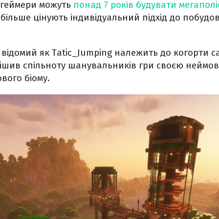
кі геймери можуть
понад 7 років будувати мегапол
ж більше цінують індивідуальний підхід до побудо
 відомий як Tatic_Jumping належить до когорти с
ішив спільноту шанувальників гри своєю неймов
вого біому.