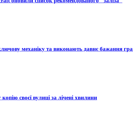
raft оновили список рекомендованого "заліза"
 ключову механіку та виконають давнє бажання гра
копію своєї вулиці за лічені хвилини