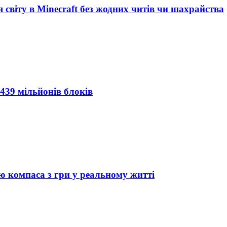
 світу в Minecraft без жодних читів чи шахрайства
 439 мільйонів блоків
ю компаса з гри у реальному житті