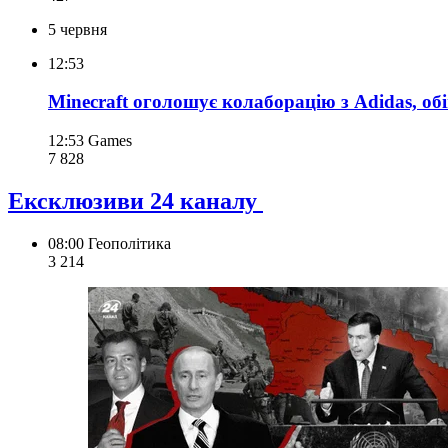
5 червня
12:53
Minecraft оголошує колаборацію з Adidas, о
12:53
Games
7 828
Ексклюзиви 24 каналу
08:00
Геополітика
3 214