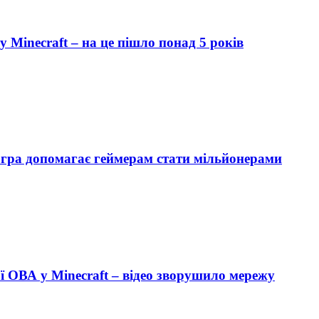
у Minecraft – на це пішло понад 5 років
еогра допомагає геймерам стати мільйонерами
ї ОВА у Minecraft – відео зворушило мережу