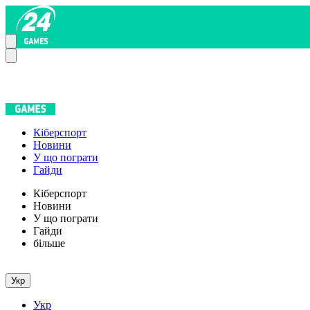
Кіберспорт
Новини
У що пограти
Гайди
Кіберспорт
Новини
У що пограти
Гайди
більше
Укр
Укр