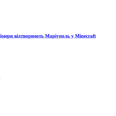
еймери відтворюють Маріуполь у Minecraft
і