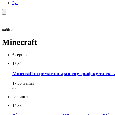
Рус
кабінет
Minecraft
6 серпня
17:35
Minecraft отримає покращену графіку та екск
17:35
Games
423
28 липня
14:38