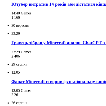
Ютубер витратив 14 років аби дістатися кінця
14:40
Games
1 166
30 вересня
23:29
Гравець зібрав у Minecraft аналог ChatGPT з
23:29
Games
2 406
29 серпня
12:05
Фанат Minecraft створив функціональну копі
12:05
Games
2 261
26 серпня