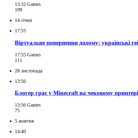
13:32
Games
199
14 січня
17:55
Віртуальне повернення додому: українські г
17:55
Games
111
28 листопада
13:56
Блогер грає у Minecraft на чековому принтер
13:56
Games
75
5 жовтня
14:40