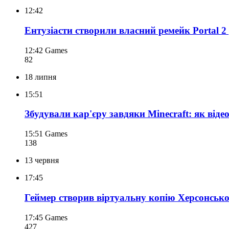
12:42
Ентузіасти створили власний ремейк Portal 2 
12:42
Games
82
18 липня
15:51
Збудували кар'єру завдяки Minecraft: як від
15:51
Games
138
13 червня
17:45
Геймер створив віртуальну копію Херсонсько
17:45
Games
427