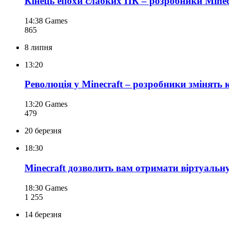
Кінець епохи слабких ПК – розробники Minec
14:38
Games
865
8 липня
13:20
Революція у Minecraft – розробники змінять
13:20
Games
479
20 березня
18:30
Minecraft дозволить вам отримати віртуальну 
18:30
Games
1 255
14 березня