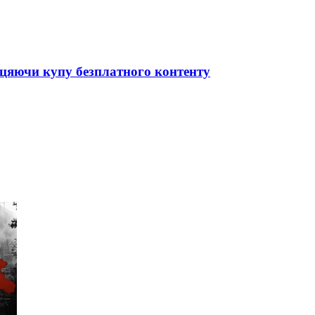
біцяючи купу безплатного контенту