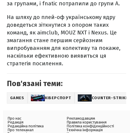
за групами, і fnatic потрапили до групи A.
На шляху до плей-оф українському ядру
доведеться зіткнутися з опором таких
команд, як aimclub, MOUZ NXT і Nexus. Це
змагання стане першим серйозним
випробуванням для колективу та покаже,
наскільки ефективною виявиться ця
стратегія посилення.
Пов'язані теми:
GAMES
КІБЕРСПОРТ
COUNTER-STRIKE
Про нас
Рекламодавцям
Редакція
Правила користування
Редакційна політика
Політика конфіденційності
Про телеканал
Технічна інформація