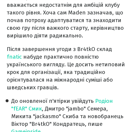
вважається недостатнім для амбіцій клубу
такого рівня. Хоча сам Maden зазначав, що
почав потроху адаптуватися та знаходити
свою гру після важкого старту, керівництво
вирішило діяти радикально.
Після завершення угоди з Br4tkO склад
fnatic
набуде практично повністю
українського вигляду. Це досить нетиповий
крок для організації, яка традиційно
орієнтувалася на міжнародні суміші або
шведських гравців.
До оновленої п'ятірки увійдуть
Родіон
"fEAR" Смик
, Дмитро "jambo" Семера,
Микита "jackasmo" Скиба та новобранець
Віктор "Br4tkO" Кондратець, пише
Gameinside
.