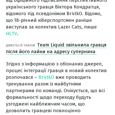
від офіційного підписання перспективного
українського гравця Віктора Кондратця,
відомого під псевдонімом Br4tkO. Відомо,
що 18-річний кіберспортсмен раніше
виступав за колектив Lazer Cats, пише
HLTV
.
Team Liquid звільнила гравця
ДИВІТЬСЯ ТАКОЖ
після його лайки на адресу суперника
Згідно з інформацією з обізнаних джерел,
процес інтеграції гравця в новий колектив
розпочався –
Br4tkO
вже проводить
тренування разом із майбутніми
партнерами по команді. Очікується, що всі
формальності щодо переходу будуть
узгоджені найближчим часом, що
дозволить гравцеві повноцінно