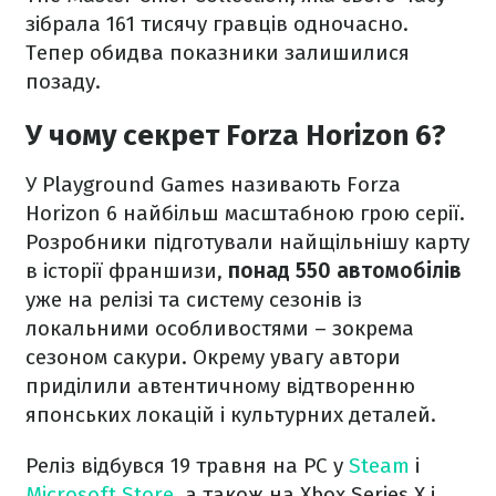
зібрала 161 тисячу гравців одночасно.
Тепер обидва показники залишилися
позаду.
У чому секрет Forza Horizon 6?
У Playground Games називають Forza
Horizon 6 найбільш масштабною грою серії.
Розробники підготували найщільнішу карту
в історії франшизи,
понад 550 автомобілів
уже на релізі та систему сезонів із
локальними особливостями – зокрема
сезоном сакури. Окрему увагу автори
приділили автентичному відтворенню
японських локацій і культурних деталей.
Реліз відбувся 19 травня на PC у
Steam
і
Microsoft Store
, а також на Xbox Series X і