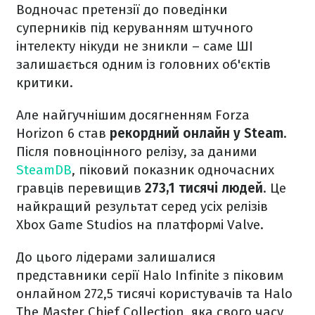
Водночас претензії до поведінки
суперників під керуванням штучного
інтелекту нікуди не зникли – саме ШІ
залишається одним із головних об'єктів
критики.
Але найгучнішим досягненням Forza
Horizon 6 став
рекордний онлайн у Steam
.
Після повноцінного релізу, за даними
SteamDB
, піковий показник одночасних
гравців перевищив
273,1 тисячі людей
. Це
найкращий результат серед усіх релізів
Xbox Game Studios на платформі Valve.
До цього лідерами залишалися
представники серії Halo Infinite з піковим
онлайном 272,5 тисячі користувачів та Halo
The Master Chief Collection, яка свого часу