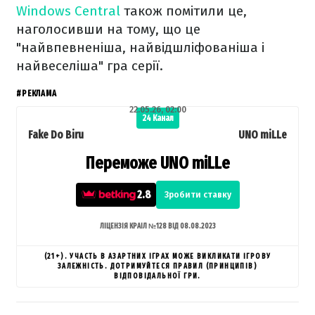
Windows Central
також помітили це,
наголосивши на тому, що це
"найвпевненіша, найвідшліфованіша і
найвеселіша" гра серії.
#РЕКЛАМА
22.05.26, 02:00
24 Канал
Fake Do Biru
UNO miLLe
Переможе UNO miLLe
2.8
Зробити ставку
ЛІЦЕНЗІЯ КРАІЛ №128 ВІД 08.08.2023
(21+). УЧАСТЬ В АЗАРТНИХ ІГРАХ МОЖЕ ВИКЛИКАТИ ІГРОВУ
ЗАЛЕЖНІСТЬ. ДОТРИМУЙТЕСЯ ПРАВИЛ (ПРИНЦИПІВ)
ВІДПОВІДАЛЬНОЇ ГРИ.