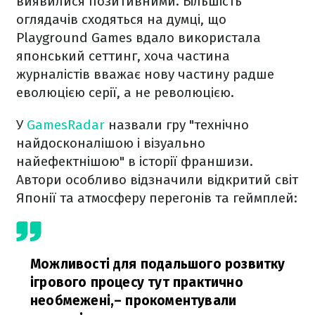
виявилися позитивними. Більшість
оглядачів сходяться на думці, що
Playground Games вдало використала
японський сеттинг, хоча частина
журналістів вважає нову частину радше
еволюцією серії, а не революцією.
У
GamesRadar
назвали гру "технічно
найдосконалішою і візуально
найефектнішою" в історії франшизи.
Автори особливо відзначили відкритий світ
Японії та атмосферу перегонів та геймплей:
Можливості для подальшого розвитку
ігрового процесу тут практично
необмежені,
– прокоментували