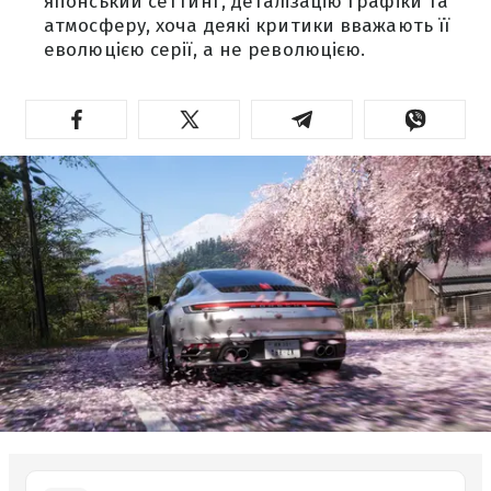
японський сеттинг, деталізацію графіки та
атмосферу, хоча деякі критики вважають її
еволюцією серії, а не революцією.