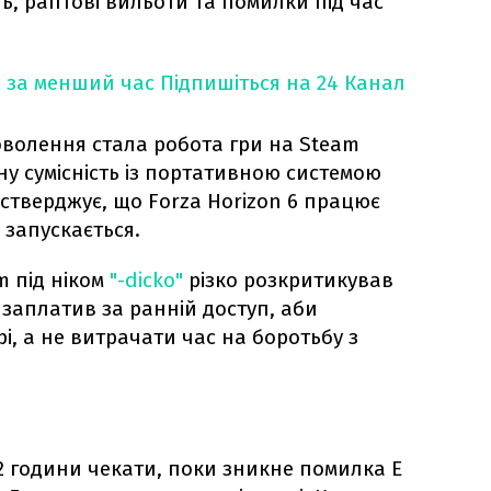
ь, раптові вильоти та помилки під час
 за менший час
Підпишіться на 24 Канал
олення стала робота гри на Steam
ну сумісність із портативною системою
в стверджує, що Forza Horizon 6 працює
 запускається.
m під ніком
"-dicko"
різко розкритикував
 заплатив за ранній доступ, аби
грі, а не витрачати час на боротьбу з
 2 години чекати, поки зникне помилка E