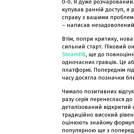
0-0. Я дуже розчарований.
купував ранній доступ, я р
справу з вашими проблем
– написав незадоволений
Втім, попри критику, нов
сильний старт. Піковий он
SteamDB
, ще до повноцінн
одночасних гравців. Це а
платформі. Попереднім лід
часу досягла позначки бли
Чимало позитивних відгукі
разу серія перенеслася до
деталізований відкритий с
традиційно високий рівен
оцінюють знайому формулу
популярною ще з попередн