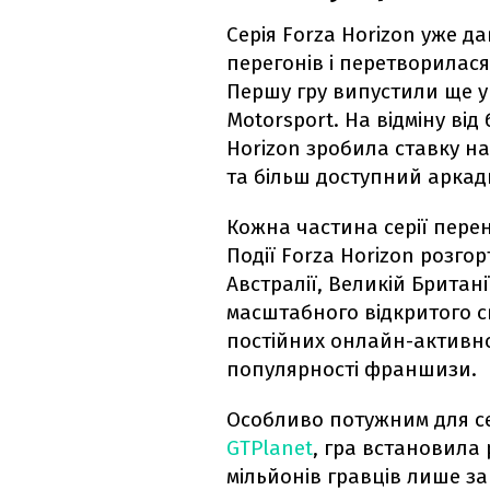
Серія Forza Horizon уже 
перегонів і перетворилася
Першу гру випустили ще у 2
Motorsport. На відміну від
Horizon зробила ставку на
та більш доступний аркад
Кожна частина серії перен
Події Forza Horizon розгор
Австралії, Великій Британ
масштабного відкритого св
постійних онлайн-активн
популярності франшизи.
Особливо потужним для сер
GTPlanet
, гра встановила
мільйонів гравців лише з