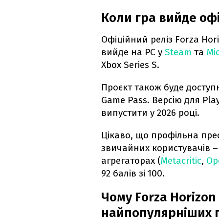
Коли гра вийде оф
Офіційний реліз Forza Hor
вийде на PC у
Steam
та
Mi
Xbox Series S.
Проєкт також буде доступн
Game Pass. Версію для Pla
випустити у 2026 році.
Цікаво, що профільна прес
звичайних користувачів – 
агрегаторах (
Metacritic
,
Op
92 балів зі 100.
Чому Forza Horizon
найпопулярніших го