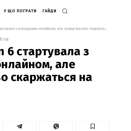
У ЩО ПОГРАТИ
ГАЙДИ
 Forza Horizon 6 стартувала з рекордним онлайном, але гравці масово скаржаться на проблеми 
6 хв
n 6 стартувала з
нлайном, але
во скаржаться на