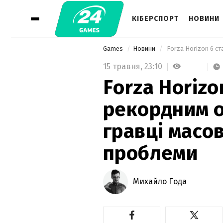
КІБЕРСПОРТ
НОВИНИ
Games
Новини
15 травня,
23:10
Forza Horizo
рекордним о
гравці масо
проблеми
Михайло Года