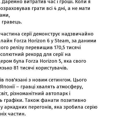
 Даремно витратив час і гроші. Коли я
озраховував грати всі 4 дні, а не мати
ами,
 гравець.
а частина серії демонструє надзвичайно
лайн Forza Horizon 6 у Steam, за даними
ого релізу перевищив 170,5 тисячі
бсолютний рекорд для серії на
ером була Forza Horizon 5, яка свого
зько 81 тисячі користувачів.
в пов'язані з новим сетингом. Цього
 Японії – гравці хвалять атмосферу,
віт, різноманітний автопарк і
ь графіки. Також фанати позитивно
 аркадних перегонів, яка зробила серію
іх частин.