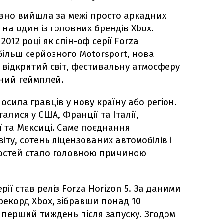
давно вийшла за межі просто аркадних
 на один із головних брендів Xbox.
012 році як спін-оф серії Forza
 більш серйозного Motorsport, нова
 відкритий світ, фестивальну атмосферу
ний геймплей.
осила гравців у нову країну або регіон.
талися у США, Франції та Італії,
ії та Мексиці. Саме поєднання
іту, сотень ліцензованих автомобілів і
остей стало головною причиною
ії став реліз Forza Horizon 5. За даними
 рекорд Xbox, зібравши понад 10
а перший тиждень після запуску. Згодом