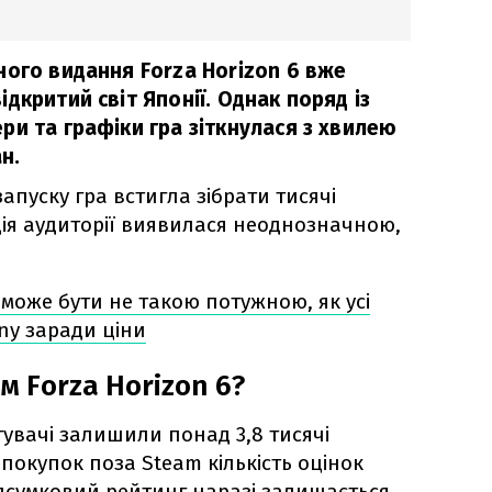
ного видання Forza Horizon 6 вже
дкритий світ Японії. Однак поряд із
и та графіки гра зіткнулася з хвилею
н.
запуску гра встигла зібрати тисячі
кція аудиторії виявилася неоднозначною,
6 може бути не такою потужною, як усі
ny заради ціни
м Forza Horizon 6?
увачі залишили понад 3,8 тисячі
 покупок поза Steam кількість оцінок
ідсумковий рейтинг наразі залишається