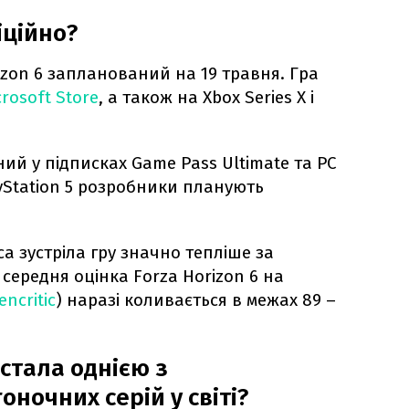
іційно?
izon 6 запланований на 19 травня. Гра
crosoft Store
, а також на Xbox Series X і
ий у підписках Game Pass Ultimate та PC
yStation 5 розробники планують
а зустріла гру значно тепліше за
середня оцінка Forza Horizon 6 на
encritic
) наразі коливається в межах 89 –
 стала однією з
ночних серій у світі?