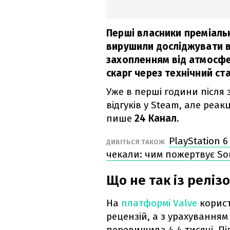
Перші власники преміаль
вирушили досліджувати ві
захопленням від атмосфер
скарг через технічний ста
Уже в перші години після 
відгуків у Steam, але реа
пише
24 Канал
.
PlayStation 
ДИВІТЬСЯ ТАКОЖ
чекали: чим пожертвує So
Що не так із релізо
На
платформі Valve
корист
рецензій, а з урахуванням
перевищила 4,4 тисячі. П