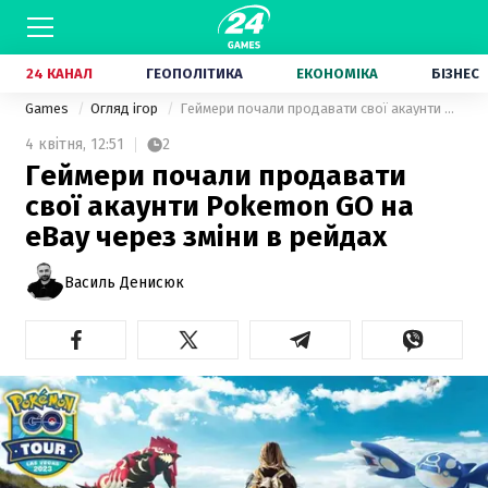
24 КАНАЛ
ГЕОПОЛІТИКА
ЕКОНОМІКА
БІЗНЕС
Games
Огляд ігор
Геймери почали продавати свої акаунти Pokemon GO на eBay через зміни в рейдах
4 квітня,
12:51
2
Геймери почали продавати
свої акаунти Pokemon GO на
eBay через зміни в рейдах
Василь Денисюк