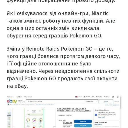
функції для покращення ігрового досвіду.
Як і очікувалося від онлайн-гри, Niantic
також змінює роботу певних функцій. Але
одна з цих останніх змін викликала
обурення серед гравців Pokemon GO.
Зміна у Remote Raids Pokemon GO – це те,
чого гравці боялися протягом деякого часу,
і її офіційне оголошення не було
відзначено. Через невдоволення спільноти
гравці Pokemon GO продають свої акаунти
на eBay.