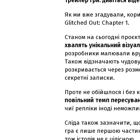
Трейлер гри: дивіться від
Як ми вже згадували, кори
Glitched Out: Chapter 1.
Станом на сьогодні проєк
хвалять унікальний візуа
розробники малювали вруч
Також відзначають чудову
розкривається через розм
секретні записки.
Проте не обійшлося і без 
повільний темп пересуванн
чиї репліки іноді неможл
Сліда також зазначити, що
гра є лише першою частин
тож історія не є цілісною.