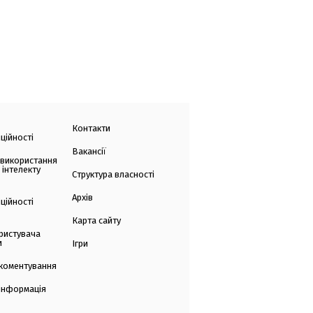
Контакти
ційності
Вакансії
 використання
 інтелекту
Структура власності
Архів
ційності
Карта сайту
ристувача
и
Ігри
коментування
 інформація