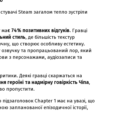
ео
стувачі Steam загалом тепло зустріли
т ма
є 74% позитивних відгуків
. Гравці
льний стиль
, де більшість текстур
ну, що створює особливу естетику.
 озвучку та пропрацьований лор, який
ови з персонажами, аудіозаписи та
критики. Деякі гравці скаржаться на
я героїні та надмірну говіркість Чіпа
,
иво пропустити.
 підзаголовок Chapter 1 має на увазі, що
ою запланованої епізодичної історії,