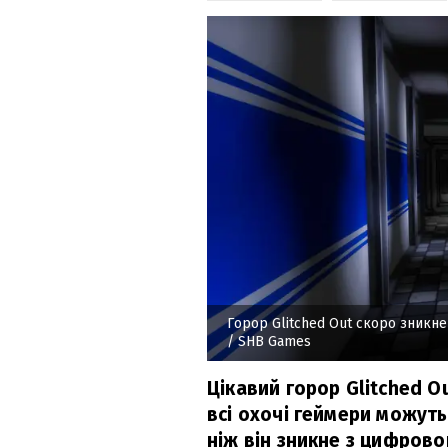
Горор Glitched Out скоро зникне 
/ SHB Games
Цікавий горор Glitched O
всі охочі геймери можуть
ніж він зникне з цифрово