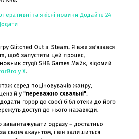
оперативні та якісні новини
Додайте 24
Додати
ру Glitched Out зі Steam. Я вже зв'язався
am, щоб запустити цей процес,
сновник студії SHB Games Майк, відомий
orBro у X
.
таж серед поціновувачів жанру,
цензій у
"переважно схвальні"
.
 додати горор до своєї бібліотеки до його
ережуть доступ до нього назавжди.
во завантажувати одразу – достатньо
за своїм акаунтом, і він залишиться