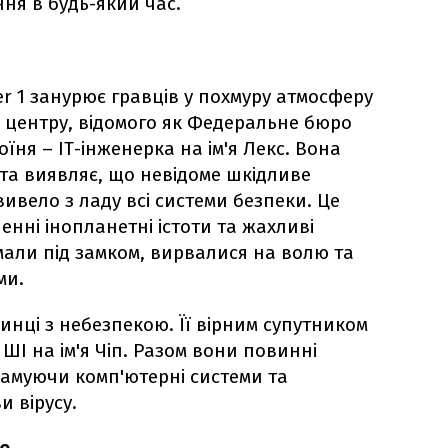
ня в будь-який час.
er 1 занурює гравців у похмуру атмосферу
 центру, відомого як Федеральне бюро
їня – ІТ-інженерка на ім'я Лекс. Вона
 та виявляє, що невідоме шкідливе
ивело з ладу всі системи безпеки. Це
енні інопланетні істоти та жахливі
мали під замком, вирвалися на волю та
ми.
инці з небезпекою. Її вірним супутником
ШІ на ім'я Чіп. Разом вони повинні
ламуючи комп'ютерні системи та
 вірусу.