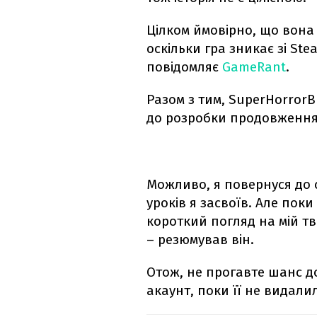
Цілком ймовірно, що вона
оскільки гра зникає зі St
повідомляє
GameRant
.
Разом з тим, SuperHorror
до розробки продовження
Можливо, я повернуся до 
уроків я засвоїв. Але пок
короткий погляд на мій т
– резюмував він.
Отож, не прогавте шанс до
акаунт, поки її не видал