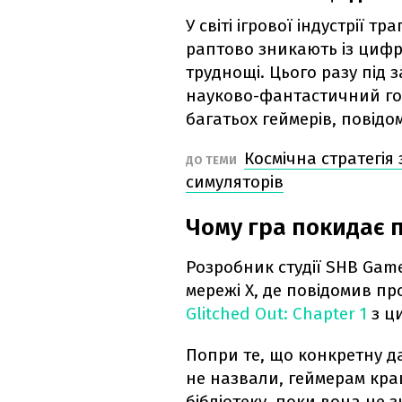
У світі ігрової індустрії 
раптово зникають із циф
труднощі. Цього разу під
науково-фантастичний гор
багатьох геймерів, повідо
Космічна стратегія
ДО ТЕМИ
симуляторів
Чому гра покидає
Розробник студії SHB Gam
мережі X, де повідомив пр
Glitched Out: Chapter 1
з ц
Попри те, що конкретну д
не назвали, геймерам кра
бібліотеку, поки вона не 