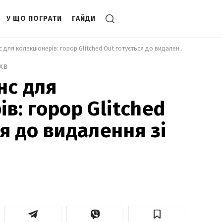
У ЩО ПОГРАТИ
ГАЙДИ
 Останній шанс для колекціонерів: горор Glitched Out готується до видалення зі Steam 
 хв
нс для
в: горор Glitched
я до видалення зі