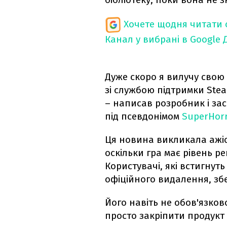
Хочете щодня читати 
Канал у вибрані в Google
Дуже скоро я вилучу свою г
зі службою підтримки Ste
– написав розробник і за
під псевдонімом
SuperHorr
Ця новина викликала ажіо
оскільки гра має рівень ре
Користувачі, які встигнуть
офіційного видалення, зб
Його навіть не обов'язко
просто закріпити продукт 