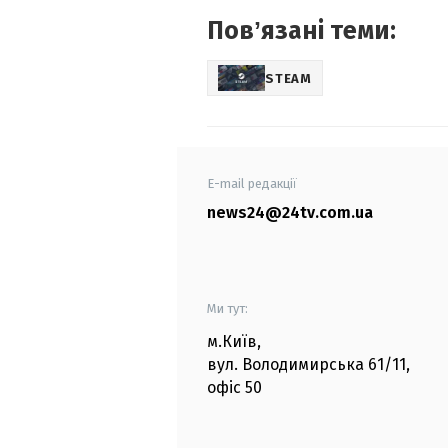
Повʼязані теми:
STEAM
E-mail редакції
news24@24tv.com.ua
Ми тут:
м.Київ
,
вул. Володимирська
61/11,
офіс
50