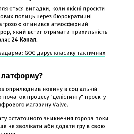
трапляються випадки, коли якісні проєкти
рових полиць через бюрократичні
 загрозою опинився атмосферний
ор, який встиг отримати прихильність
мляє
24 Канал.
 задарма: GOG дарує класику тактичних
 платформу?
es оприлюднив новину в соціальній
о початок процесу "делістингу" проєкту
ифрового магазину Valve.
ату остаточного зникнення горора поки
ще не зволікати аби додати гру в свою
зникне.