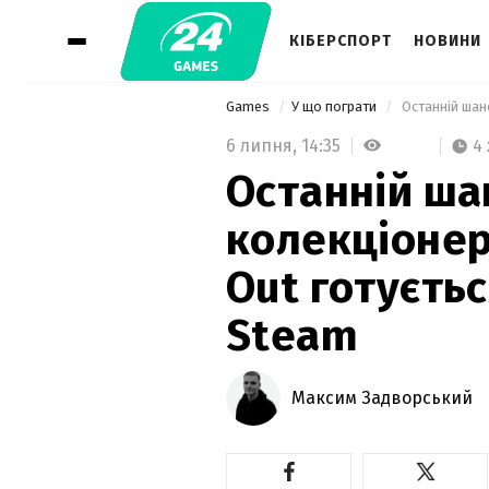
КІБЕРСПОРТ
НОВИНИ
Games
У що пограти
6 липня,
14:35
4
Останній ша
колекціонері
Out готуєтьс
Steam
Максим Задворський