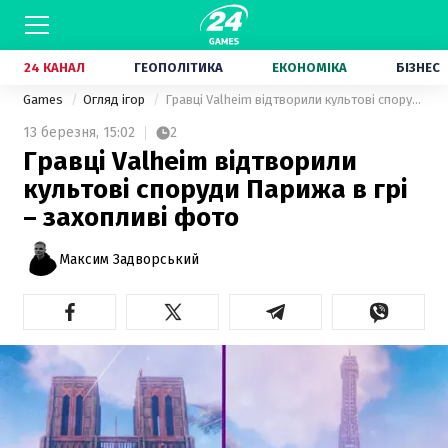
24 КАНАЛ
ГЕОПОЛІТИКА
ЕКОНОМІКА
БІЗНЕС
Games
Огляд ігор
Гравці Valheim відтворили культові споруди Парижа в грі – захопливі фото
13 березня,
15:02
2
Гравці Valheim відтворили
культові споруди Парижа в грі
– захопливі фото
Максим Задворський