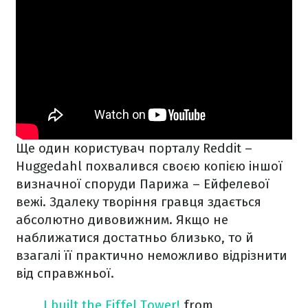
Ще один користувач порталу Reddit –
Huggedahl похвалився своєю копією іншої
визначної споруди Парижа – Ейфелевої
вежі. Здалеку творіння гравця здається
абсолютно дивовижним. Якщо не
наближатися достатньо близько, то й
взагалі її практично неможливо відрізнити
від справжньої.
I built the Eiffel Tower!
from