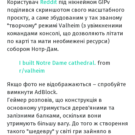
Користувач
Reddit
під нікнеймом GIPv
поділився скриншотом свого масштабного
проєкту, а саме збудованим у так званому
"творчому" режимі Valheim (з увімкненими
командами консолі, що дозволяють літати
по карті та мати необмежені ресурси)
собором Нотр-Дам.
I built Notre Dame cathedral.
from
r/valheim
Якщо фото не відображаються – спробуйте
вимкнути AdBlock.
Геймер розповів, що конструкція в
основному утримується дерев'яними та
залізними балками, оскільки вони
утримують більшу вагу. До того ж створення
такого "шедевру" у світі гри зайняло в