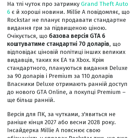
На тлі чуток про затримку
Grand Theft Auto
6
є й хороші новини. Millie A повідомляє, що
Rockstar не планує продавати стандартне
видання гри за підвищеною ціною.
Очікується, що
базова версія GTA 6
коштуватиме стандартні 70 доларів
, що
відповідає ціновій політиці інших великих
видавців, таких як EA та Xbox. Крім
стандартного, плануються видання Deluxe
за 90 доларів і Premium за 110 доларів
Власники Deluxe отримають ранній доступ
до нового GTA Online, а покупці Premium –
ще більш ранній.
Версія для ПК, за чутками, з'явиться не
раніше кінця 2027 або весни 2028 року.
Інсайдерка Millie A пояснює свою