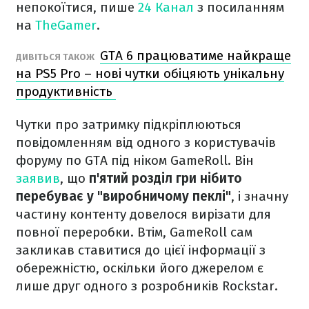
непокоїтися, пише
24 Канал
з посиланням
на
TheGamer
.
GTA 6 працюватиме найкраще
ДИВІТЬСЯ ТАКОЖ
на PS5 Pro – нові чутки обіцяють унікальну
продуктивність
Чутки про затримку підкріплюються
повідомленням від одного з користувачів
форуму по GTA під ніком GameRoll. Він
заявив
, що
п'ятий розділ гри нібито
перебуває у "виробничому пеклі"
, і значну
частину контенту довелося вирізати для
повної переробки. Втім, GameRoll сам
закликав ставитися до цієї інформації з
обережністю, оскільки його джерелом є
лише друг одного з розробників Rockstar.