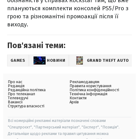
обізнаність у справах Rockstar тим, що вже
плануються комплекти консолей PS5/Pro з
грою та різноманітні промоакції після її
виходу.
Пов'язані теми:
GAMES
НОВИНИ
GRAND THEFT AUTO
Про нас
Рекламодавцям
Редакція
Правила користування
Редакційна політика
Політика конфіденційності
Про телеканал
Технічна інформація
Телеведучі
Контакти
Вакансії
Архів
Структура власності
Всі комерційні рекламні матеріали позначені словами
"Спецпроєкт", "Партнерський матеріал", "Експерт", "Позиція".
Детальніше щодо реклами та правил цитування можна