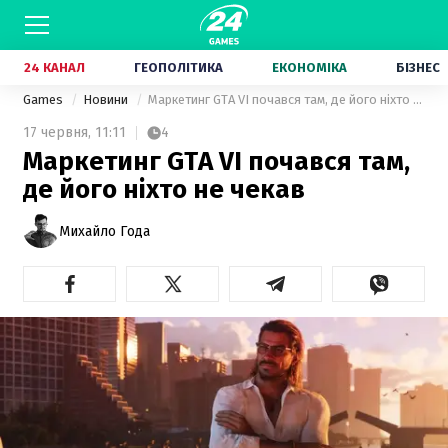
24 КАНАЛ
ГЕОПОЛІТИКА
ЕКОНОМІКА
БІЗНЕС
Games
Новини
Маркетинг GTA VI почався там, де його ніхто не чекав
17 червня,
11:11
4
Маркетинг GTA VI почався там,
де його ніхто не чекав
Михайло Года