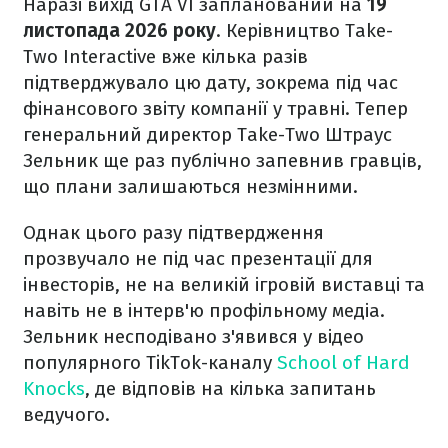
Наразі вихід GTA VI запланований на
19
листопада 2026 року
. Керівництво Take-
Two Interactive вже кілька разів
підтверджувало цю дату, зокрема під час
фінансового звіту компанії у травні. Тепер
генеральний директор Take-Two Штраус
Зельник ще раз публічно запевнив гравців,
що плани залишаються незмінними.
Однак цього разу підтвердження
прозвучало не під час презентації для
інвесторів, не на великій ігровій виставці та
навіть не в інтерв'ю профільному медіа.
Зельник несподівано з'явився у відео
популярного TikTok-каналу
School of Hard
Knocks
, де відповів на кілька запитань
ведучого.