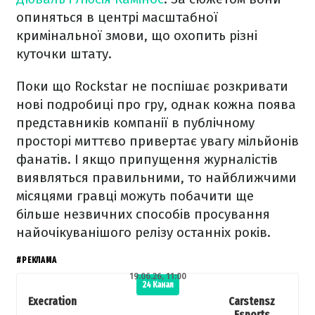
опиняться в центрі масштабної
кримінальної змови, що охопить різні
куточки штату.
Поки що Rockstar не поспішає розкривати
нові подробиці про гру, однак кожна поява
представників компанії в публічному
просторі миттєво привертає увагу мільйонів
фанатів. І якщо припущення журналістів
виявляться правильними, то найближчими
місяцями гравці можуть побачити ще
більше незвичних способів просування
найочікуванішого релізу останніх років.
#РЕКЛАМА
19.06.26, 11:00
24 Канал
Execration
Carstensz
Esports