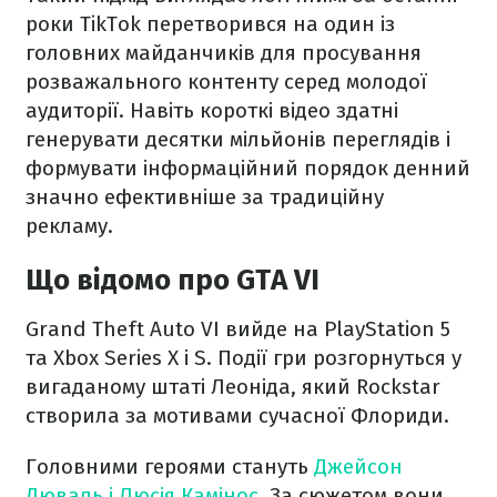
роки TikTok перетворився на один із
головних майданчиків для просування
розважального контенту серед молодої
аудиторії. Навіть короткі відео здатні
генерувати десятки мільйонів переглядів і
формувати інформаційний порядок денний
значно ефективніше за традиційну
рекламу.
Що відомо про GTA VI
Grand Theft Auto VI вийде на PlayStation 5
та Xbox Series X і S. Події гри розгорнуться у
вигаданому штаті Леоніда, який Rockstar
створила за мотивами сучасної Флориди.
Головними героями стануть
Джейсон
Дюваль і Люсія Камінос
. За сюжетом вони