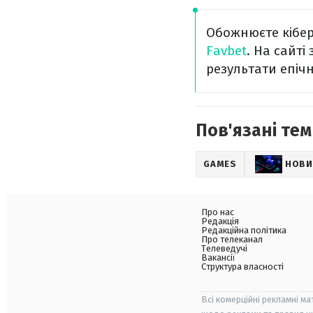
Обожнюєте кіберс
Favbet
. На сайт
результати епічн
Пов'язані тем
GAMES
НОВИ
Про нас
Редакція
Редакційна політика
Про телеканал
Телеведучі
Вакансії
Структура власності
Всі комерційні рекламні ма