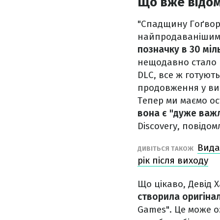
Що вже відом
"Спадщину Гоґворт
найпродаванішим 
позначку в 30 міл
нещодавно стало в
DLC, все ж готуют
продовження у виг
Тепер ми маємо о
вона є "дуже важ
Discovery, повідо
Вида
ДИВІТЬСЯ ТАКОЖ
рік після виходу
Що цікаво, Девід Х
створила оригінал
Games". Це може 