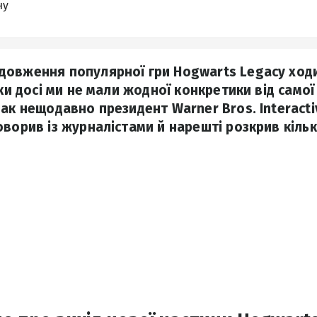
ну
овження популярної гри Hogwarts Legacy ход
ьки досі ми не мали жодної конкретики від самої 
ак нещодавно президент Warner Bros. Interacti
оворив із журналістами й нарешті розкрив кіль