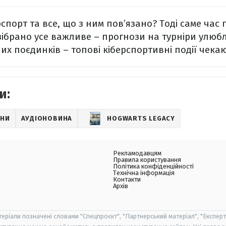
порт та все, що з ним пов’язано? Тоді саме час 
і зібрано усе важливе – прогнози на турніри улю
их поєдинків – топові кіберспортивні події чекаю
и:
НИ
АУДІОНОВИНА
HOGWARTS LEGACY
Рекламодавцям
Правила користування
Політика конфіденційності
Технічна інформація
Контакти
Архів
теріали позначені словами "Спецпроєкт", "Партнерський матеріал", "Експерт