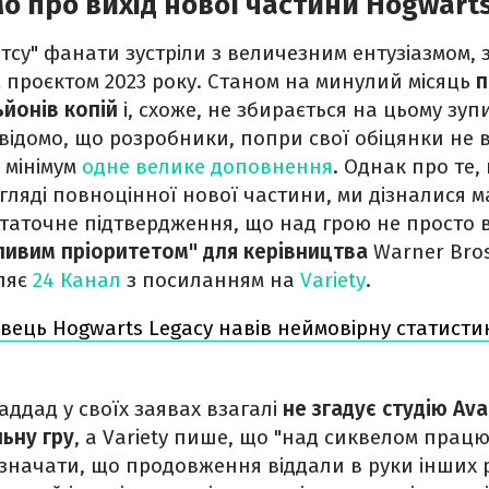
о про вихід нової частини Hogwart
су" фанати зустріли з величезним ентузіазмом,
проєктом 2023 року. Станом на минулий місяць
п
ьйонів копій
і, схоже, не збирається на цьому зуп
ідомо, що розробники, попри свої обіцянки не 
ь мінімум
одне велике доповнення
. Однак про те,
ляді повноцінної нової частини, ми дізналися м
статочне підтвердження, що над грою не просто 
ливим пріоритетом" для керівництва
Warner Bros
мляє
24 Канал
з посиланням на
Variety
.
вець Hogwarts Legacy навів неймовірну статисти
аддад у своїх заявах взагалі
не згадує студію Ava
ьну гру
, а Variety пише, що "над сиквелом працю
означати, що продовження віддали в руки інших 