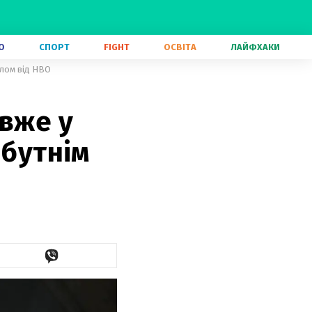
О
СПОРТ
FIGHT
ОСВІТА
ЛАЙФХАКИ
алом від HBO
 вже у
йбутнім