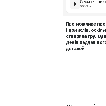
Слухати нови
00:53 хв
Про можливе прод
і домислів, оскіл
створила гру. Одн
Девід Хаддад пог
деталей.