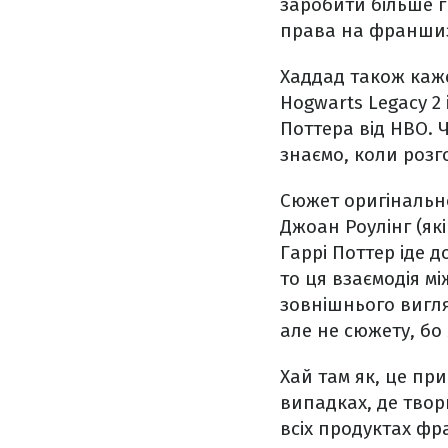
заробити більше г
права на франшиз
Хаддад також каж
Hogwarts Legacy 2 
Поттера від HBO. Ч
знаємо, коли розго
Сюжет оригінальної
Джоан Роулінг (які
Гаррі Поттер іде 
то ця взаємодія м
зовнішнього вигля
але не сюжету, бо 
Хай там як, це пр
випадках, де твор
всіх продуктах фр