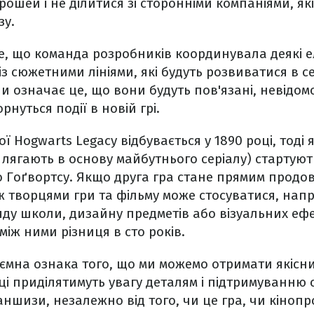
рошей і не ділитися зі сторонніми компаніями, як
у.
е, що команда розробників координувала деякі 
із сюжетними лініями, які будуть розвиватися в се
и означає це, що вони будуть пов'язані, невідомо
рнуться події в новій грі.
 Hogwarts Legacy відбувається у 1890 році, тоді я
 лягають в основу майбутнього серіалу) стартують
до Гоґвортсу. Якщо друга гра стане прямим прод
іж творцями гри та фільму може стосуватися, нап
ду школи, дизайну предметів або візуальних ефе
між ними різниця в сто років.
иємна ознака того, що ми можемо отримати якісн
ці приділятимуть увагу деталям і підтримуванню 
аншизи, незалежно від того, чи це гра, чи кінопр