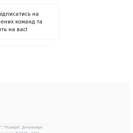
підписатись на
блених команд та
ть на вас!
", "Позиція". Детальніше