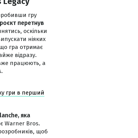
s Legacy
 зробивши гру
роєкт перетнув
инятись, оскільки
випускати ніяких
 що гра отримає
айже відразу.
вже працюють, а
.
ку гри в перший
lanche, яка
є Warner Bros.
розробників, щоб