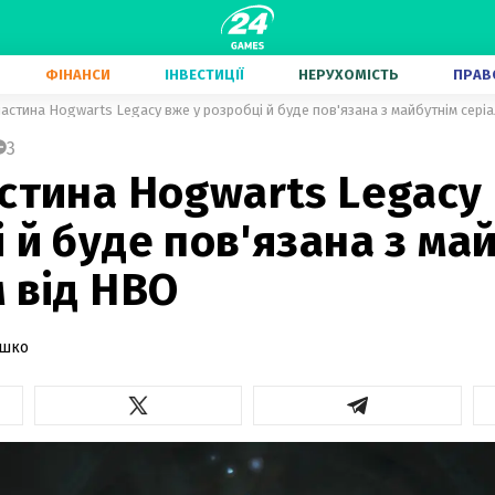
ФІНАНСИ
ІНВЕСТИЦІЇ
НЕРУХОМІСТЬ
ПРАВ
частина Hogwarts Legacy вже у розробці й буде пов'язана з майбутнім сері
3
стина Hogwarts Legacy
 й буде пов'язана з ма
 від HBO
ашко