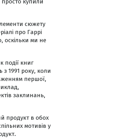
і просто купили
елементи сюжету
ріалі про Гаррі
, оскільки ми не
к події книг
 з 1991 року, коли
овженням першої,
риклад,
ктів заклинань,
ий продукт в обох
спільних мотивів у
одукт.