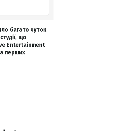
ило багато чуток
студії, що
ve Entertainment
ка перших