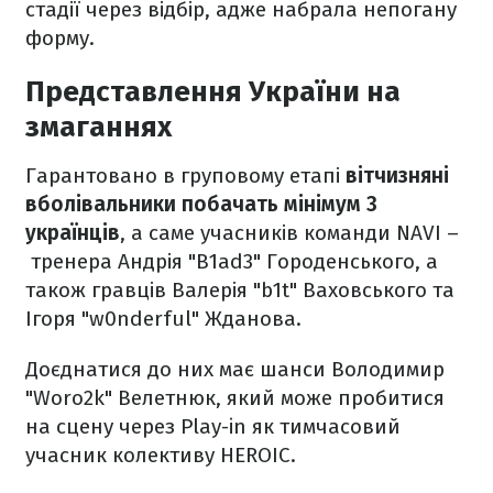
стадії через відбір, адже набрала непогану
форму.
Представлення України на
змаганнях
Гарантовано в груповому етапі
вітчизняні
вболівальники побачать мінімум 3
українців
, а саме учасників команди NAVI –
тренера Андрія "B1ad3" Городенського, а
також гравців Валерія "b1t" Ваховського та
Ігоря "w0nderful" Жданова.
Доєднатися до них має шанси Володимир
"Woro2k" Велетнюк, який може пробитися
на сцену через Play-in як тимчасовий
учасник колективу HEROIC.