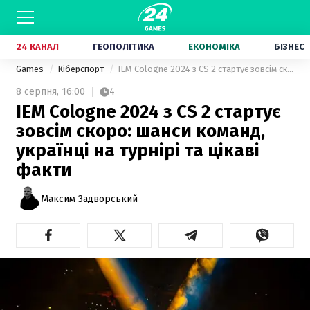
24 КАНАЛ
ГЕОПОЛІТИКА
ЕКОНОМІКА
БІЗНЕС
Games
Кіберспорт
IEM Cologne 2024 з CS 2 стартує зовсім скоро: шанси команд, українці на турнірі та цікаві факти
8 серпня,
16:00
4
IEM Cologne 2024 з CS 2 стартує
зовсім скоро: шанси команд,
українці на турнірі та цікаві
факти
Максим Задворський