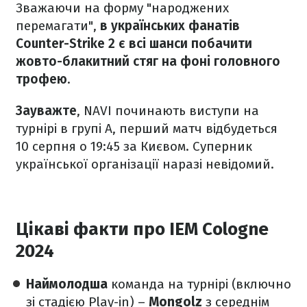
Зважаючи на форму "народжених
перемагати",
в українських фанатів
Counter-Strike 2 є всі шанси побачити
жовто-блакитний стяг на фоні головного
трофею
.
Зауважте
, NAVI починають виступи на
турнірі в групі А, перший матч відбудеться
10 серпня о 19:45 за Києвом. Суперник
української організації наразі невідомий.
Цікаві факти про IEM Cologne
2024
Наймолодша
команда на турнірі (включно
зі стадією Play-in) –
Mongolz
з середнім