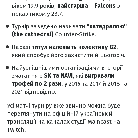
віком 19.9 років;
найстарша
–
Falcons
з
показником у 28.7.
Турнір заведено називати
"катедраллю"
(the cathedral)
Counter-Strike.
Наразі
титул належить колективу G2
,
який спробує його захистити й цьогоріч.
Найуспішнішими організаціями в історії
змагання є
SK та NAVI
, які
вигравали
трофей по 2 рази
: у 2016 та 2017 й 2018 та
2021 відповідно.
Усі матчі турніру вже звично можна буде
переглянути на офіційній українській
трансляції на каналах студії Maincast на
Twitch.