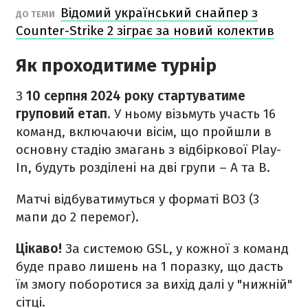
Відомий український снайпер з
ДО ТЕМИ
Counter-Strike 2 зіграє за новий колектив
Як проходитиме турнір
З
10 серпня 2024 року стартуватиме
груповий етап
. У ньому візьмуть участь 16
команд, включаючи вісім, що пройшли в
основну стадію змагань з відбіркової Play-
In, будуть розділені на дві групи – A та B.
Матчі відбуватимуться у форматі BO3 (3
мапи до 2 перемог).
Цікаво!
За системою GSL, у кожної з команд
буде право лишень на 1 поразку, що дасть
їм змогу поборотися за вихід далі у "нижній"
сітці.