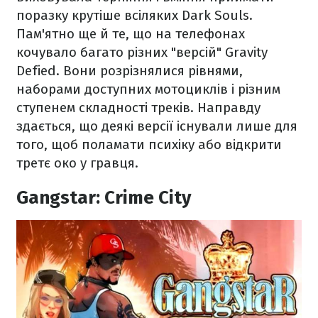
поразку крутіше всіляких Dark Souls.
Пам'ятно ще й те, що на телефонах
кочувало багато різних "версій" Gravity
Defied. Вони розрізнялися рівнями,
наборами доступних мотоциклів і різним
ступенем складності треків. Направду
здається, що деякі версії існували лише для
того, щоб поламати психіку або відкрити
третє око у гравця.
Gangstar: Crime City