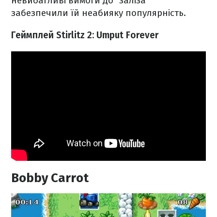
невибагливі вимоги до "заліза"
забезпечили їй неабияку популярність.
Геймплей Stirlitz 2: Umput Forever
Bobby Carrot