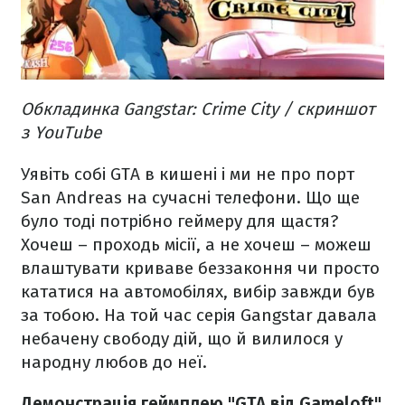
Обкладинка Gangstar: Crime City / скриншот
з YouTube
Уявіть собі GTA в кишені і ми не про порт
San Andreas на сучасні телефони. Що ще
було тоді потрібно геймеру для щастя?
Хочеш – проходь місії, а не хочеш – можеш
влаштувати криваве беззаконня чи просто
кататися на автомобілях, вибір завжди був
за тобою. На той час серія Gangstar давала
небачену свободу дій, що й вилилося у
народну любов до неї.
Демонстрація геймплею "GTA від Gameloft"