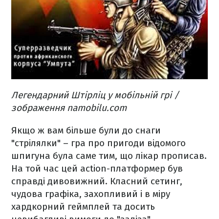
Легендарний Штірліц у мобільній грі /
зображення namobilu.com
Якщо ж вам більше були до снаги
"стрілялки" – гра про пригоди відомого
шпигуна була саме тим, що лікар прописав.
На той час цей action-платформер був
справді дивовижний. Класний сетинг,
чудова графіка, захопливий і в міру
хардкорний геймплей та досить