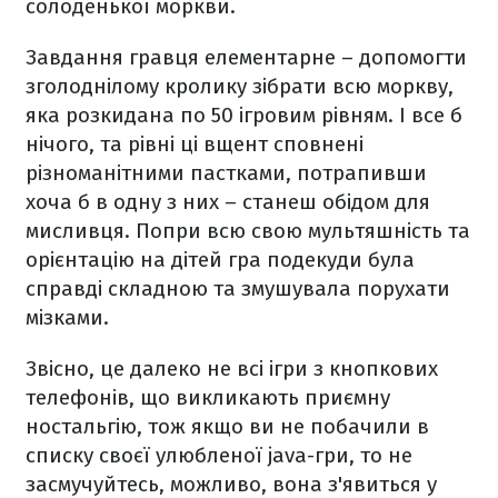
солоденької моркви.
Завдання гравця елементарне – допомогти
зголоднілому кролику зібрати всю моркву,
яка розкидана по 50 ігровим рівням. І все б
нічого, та рівні ці вщент сповнені
різноманітними пастками, потрапивши
хоча б в одну з них – станеш обідом для
мисливця. Попри всю свою мультяшність та
орієнтацію на дітей гра подекуди була
справді складною та змушувала порухати
мізками.
Звісно, це далеко не всі ігри з кнопкових
телефонів, що викликають приємну
ностальгію, тож якщо ви не побачили в
списку своєї улюбленої java-гри, то не
засмучуйтесь, можливо, вона з'явиться у