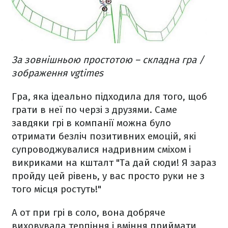
За зовнішньою простотою – складна гра /
зображення vgtimes
Гра, яка ідеально підходила для того, щоб
грати в неї по черзі з друзями. Саме
завдяки грі в компанії можна було
отримати безліч позитивних емоцій, які
супроводжувалися надривним сміхом і
викриками на кшталт "Та дай сюди! Я зараз
пройду цей рівень, у вас просто руки не з
того місця ростуть!"
А от при грі в соло, вона добряче
виховувала терпіння і вміння приймати