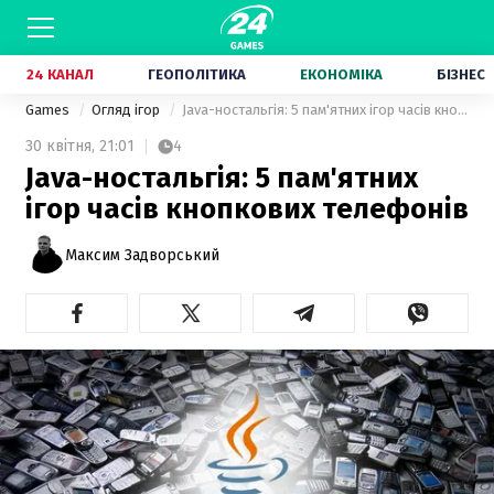
24 КАНАЛ
ГЕОПОЛІТИКА
ЕКОНОМІКА
БІЗНЕС
Games
Огляд ігор
Java-ностальгія: 5 пам'ятних ігор часів кнопкових телефонів
30 квітня,
21:01
4
Java-ностальгія: 5 пам'ятних
ігор часів кнопкових телефонів
Максим Задворський