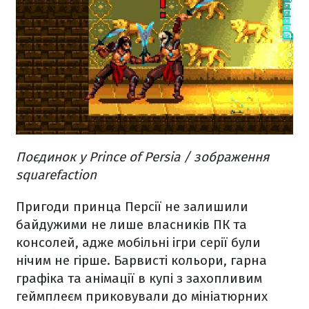
Поєдинок у Prince of Persia / зображення
squarefaction
Пригоди принца Персії не залишили
байдужими не лише власників ПК та
консолей, адже мобільні ігри серії були
нічим не гірше. Барвисті кольори, гарна
графіка та анімації в купі з захопливим
геймплеєм приковували до мініатюрних