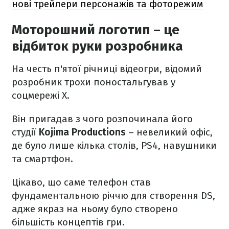
нові трейлери персонажів та фоторежим
Моторошний логотип – це
відбиток руки розробника
На честь п'ятої річниці відеогри, відомий
розробник трохи поностальгував у
соцмережі X.
Він пригадав з чого розпочинала його
студії
Kojima Productions
– невеликий офіс,
де було лише кілька столів, PS4, навушники
та смартфон.
Цікаво, що саме телефон став
фундаментальною річчю для створення DS,
адже якраз на ньому було створено
більшість концептів гри.