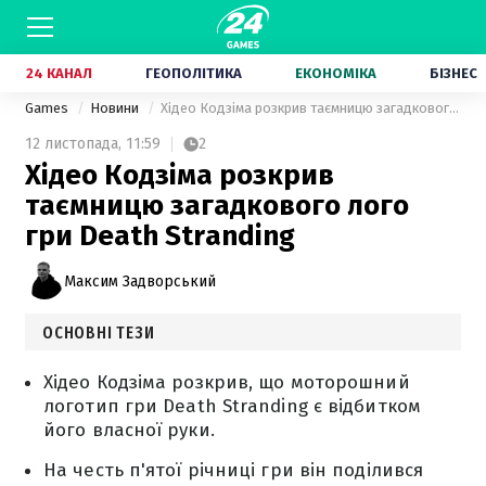
24 КАНАЛ
ГЕОПОЛІТИКА
ЕКОНОМІКА
БІЗНЕС
Games
Новини
Хідео Кодзіма розкрив таємницю загадкового лого гри Death Stranding
12 листопада,
11:59
2
Хідео Кодзіма розкрив
таємницю загадкового лого
гри Death Stranding
Максим Задворський
ОСНОВНІ ТЕЗИ
Хідео Кодзіма розкрив, що моторошний
логотип гри Death Stranding є відбитком
його власної руки.
На честь п'ятої річниці гри він поділився