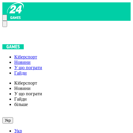
Кіберспорт
Новини
У що пограти
Гайди
Кіберспорт
Новини
У що пограти
Гайди
більше
Укр
Укр