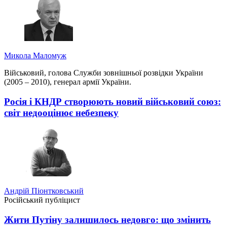
Микола Маломуж
Військовий, голова Служби зовнішньої розвідки України
(2005 – 2010), генерал армії України.
Росія і КНДР створюють новий військовий союз:
світ недооцінює небезпеку
Андрій Піонтковський
Російський публіцист
Жити Путіну залишилось недовго: що змінить