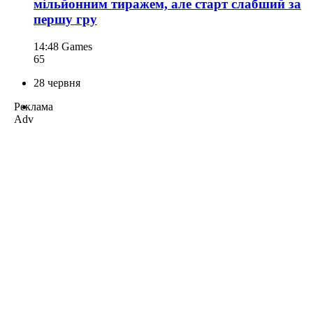
мільйонним тиражем, але старт слабший за
першу гру
14:48
Games
65
28 червня
Реклама
Adv