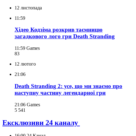
12 листопада
11:59
Хідео Кодзіма розкрив таємницю
загадкового лого гри Death Stranding
11:59
Games
83
12 лютого
21:06
Death Stranding 2: усе, що ми знаємо про
наступну частину легендарної гри
21:06
Games
5 541
Ексклюзиви 24 каналу
16:00
24 Канал