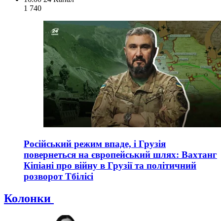
1 740
Російський режим впаде, і Грузія
повернеться на європейський шлях: Вахтанг
Кіпіані про війну в Грузії та політичний
розворот Тбілісі
Колонки