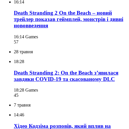
16:14
Death Stranding 2 On the Beach – новий
трейлер показав геймплей, монстрів і дивні
нововведення
16:14
Games
57
28 травня
18:28
Death Stranding 2: On the Beach зʼявилася
завдяки COVID-19 та скасованому DLC
18:28
Games
45
7 травня
14:46
Хідео Кодзіма розповів, який вплив на