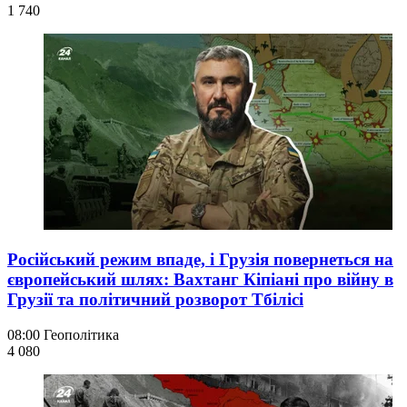
1 740
Російський режим впаде, і Грузія повернеться на
європейський шлях: Вахтанг Кіпіані про війну в
Грузії та політичний розворот Тбілісі
08:00
Геополітика
4 080