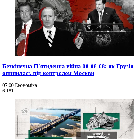
Безкінечна П'ятиденна війна 08-08-08: як Грузія
опинилась під контролем Москви
07:00
Економіка
6 181