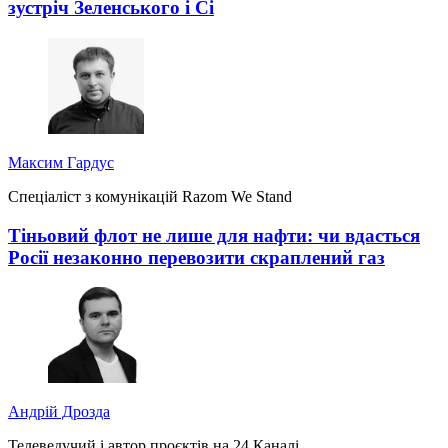
зустріч Зеленського і Сі
Максим Гардус
Спеціаліст з комунікацій Razom We Stand
Тіньовий флот не лише для нафти: чи вдасться
Росії незаконно перевозити скраплений газ
Андрій Дрозда
Телеведучий і автор проєктів на 24 Каналі