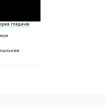
корив глядачів
ьмом
інальним