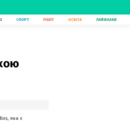
О
СПОРТ
FIGHT
ОСВІТА
ЛАЙФХАКИ
ькою
os, яка є