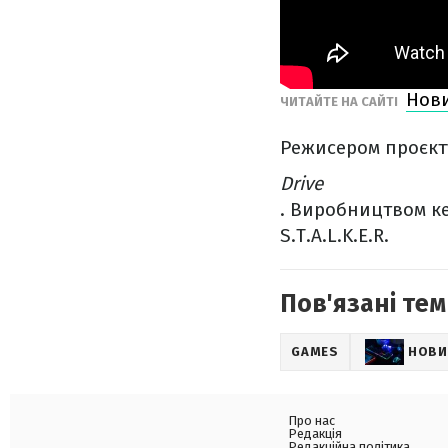
Нови
ЧИТАЙТЕ НА САЙТІ
Режисером проєкту
Drive
. Виробництвом к
S.T.A.L.K.E.R.
Пов'язані тем
GAMES
НОВИ
Про нас
Редакція
Редакційна політика