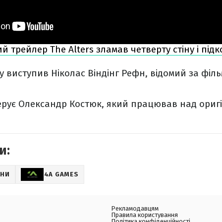
й трейлер The Alters зламав четверту стіну і під
 виступив Ніколас Віндінг Рефн, відомий за філ
ерує Олександр Костюк, який працював над ориг
и:
НИ
4A GAMES
Рекламодавцям
Правила користування
Політика конфіденційності