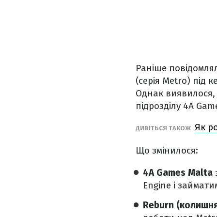
Раніше повідомлял
(серія Metro) під
Однак виявилося, 
підрозділу 4A Gam
Як р
ДИВІТЬСЯ ТАКОЖ
Що змінилося:
4A Games Malta
Engine і займат
Reburn (колишня