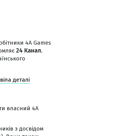
робітники 4A Games
домляє
24 Канал
.
аїнського
віла деталі
ти власний 4A
иків з досвідом