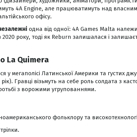
o (дизайнери, художники, аніматори, програміст
муть 4A Engine, але працюватимуть над власним
льтійського офісу.
 незалежні
одна від одної: 4A Games Malta належ
з 2020 року, тоді як Reburn залишалася і залиша
о La Quimera
ься у мегаполісі Латинської Америки та густих дж
рік). Гравці візьмуть на себе роль солдата з кас
ротьбі з ворожими угрупованнями.
оамериканського фольклору та високотехнологіч
трілки.