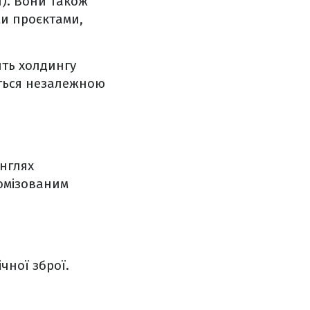
и). Вони також
и проєктами,
ить холдингу
ється незалежною
унглях
томізованим
ної зброї.