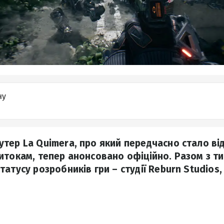
ну
тер La Quimera, про який передчасно стало ві
итокам, тепер анонсовано офіційно. Разом з ти
татусу розробників гри – студії Reburn Studios