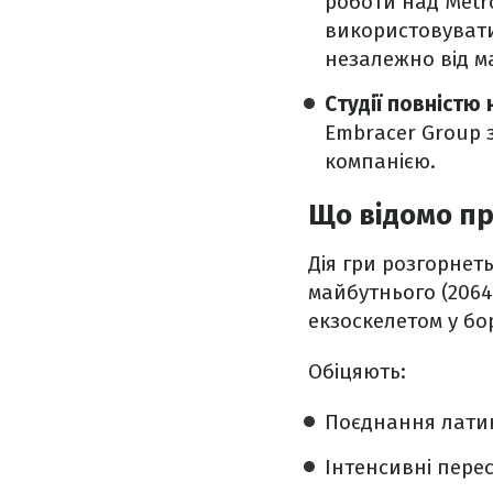
роботи над Metr
використовувати
незалежно від ма
Студії повністю
Embracer Group 
компанією.
Що відомо пр
Дія гри розгорнет
майбутнього (2064 
екзоскелетом у бо
Обіцяють:
Поєднання латин
Інтенсивні перес