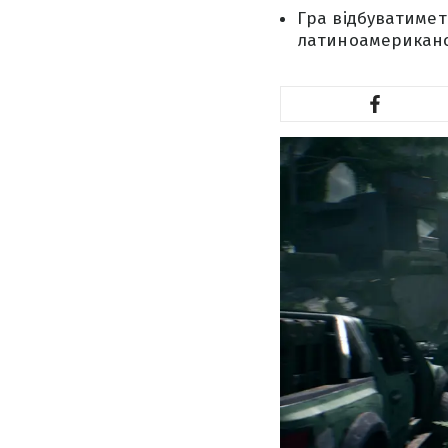
Гра відбуватимет
латиноамериканс