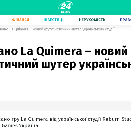
ФІНАНСИ
ІНВЕСТИЦІЇ
НЕРУХОМІСТЬ
ПРАВ
вано La Quimera – новий футуристичний шутер українською студії
но La Quimera – новий
тичний шутер українс
но гру La Quimera від української студії Reburn Studi
 Games Україна.