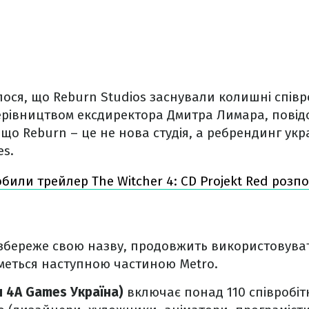
ося, що Reburn Studios заснували колишні спів
 керівництвом ексдиректора Дмитра Лимара, пові
що Reburn – це не нова студія, а ребрендинг укр
es.
обили трейлер The Witcher 4: CD Projekt Red розпо
збереже свою назву, продовжить використовува
иметься наступною частиною Metro.
 4A Games Україна)
включає понад 110 співробітн