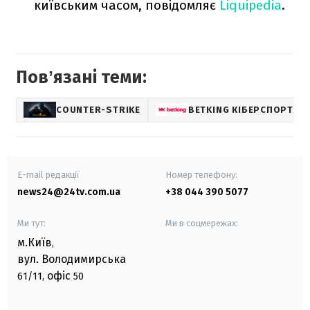
київським часом, повідомляє
Liquipedia
.
Повʼязані теми:
COUNTER-STRIKE
BETKING КІБЕРСПОРТ
E-mail редакції
Номер телефону:
news24@24tv.com.ua
+38 044 390 5077
Ми тут:
Ми в соцмережах:
м.Київ
,
вул. Володимирська
офіс
61/11,
50