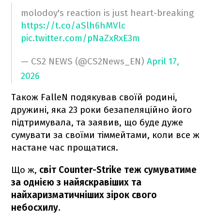
molodoy's reaction is just heart-breaking
https://t.co/aSlh6hMVlc
pic.twitter.com/pNaZxRxE3m
— CS2 NEWS (@CS2News_EN)
April 17,
2026
Також FalleN подякував своїй родині,
дружині, яка 23 роки безапеляційно його
підтримувала, та заявив, що буде дуже
сумувати за своїми тіммейтами, коли все ж
настане час прощатися.
Що ж,
світ Counter-Strike теж сумуватиме
за однією з найяскравіших та
найхаризматичніших зірок свого
небосхилу
.