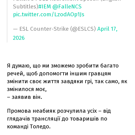
Subtitles)
#IEM
@FalleNCS
pic.twitter.com/LzodAOp1Js
— ESL Counter-Strike (@ESLCS)
April 17,
2026
Я думаю, що ми зможемо зробити багато
речей, щоб допомогти іншим гравцям
змінити своє життя завдяки грі, так само, як
змінилося моє,
– заявив він.
Промова неабияк розчулила усіх – від
глядачів трансляції до товаришів по
команді Толедо.