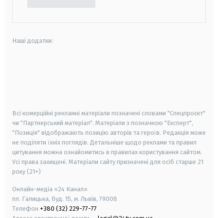
Наші додатки:
android
apple
smart tv
samsung smart tv
Всі комерційні рекламні матеріали позначені словами "Спецпроєкт"
чи "Партнерський матеріал". Матеріали з позначкою "Експерт",
"Позиція" відображають позицію авторів та героїв. Редакція може
не поділяти їхніх поглядів. Детальніше щодо реклами та правил
цитування можна ознайомитись в правилах користування сайтом.
Усі права захищені.
Матеріали сайту призначені для осіб старше
21
року (21+)
Онлайн-медіа «24 Канал»
пл. Галицька, буд. 15, м. Львів, 79008
Телефон
+380 (32) 229-77-77