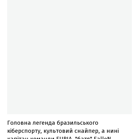
Головна легенда бразильського
кіберспорту, культовий снайпер, а нині
капітан команди FURIA, "батя" FalleN