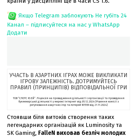
країни у дисципліні ще в часи CS 1.6.
Якщо Telegram заблокують
Не губіть 24
Канал – підписуйтеся на нас у WhatsApp
Додати
УЧАСТЬ В АЗАРТНИХ ІГРАХ МОЖЕ ВИКЛИКАТИ
ІГРОВУ ЗАЛЕЖНІСТЬ. ДОТРИМУЙТЕСЬ
ПРАВИЛ (ПРИНЦИПІВ) ВІДПОВІДАЛЬНОЇ ГРИ
ТОВ “СЛОТС Ю.ЕЙ”. Ліцензія на провадження діяльності з організації та проведення
букмекерської діяльності у мережі Інтернет від 05.12.2024 (Рішення комісії з
регулювання азартних ігор та лотерей №559 від 21.11.2024)
Стоявши біля витоків створення таких
легендарних організацій як Luminosity та
SK Gaming,
FalleN виховав безліч молодих