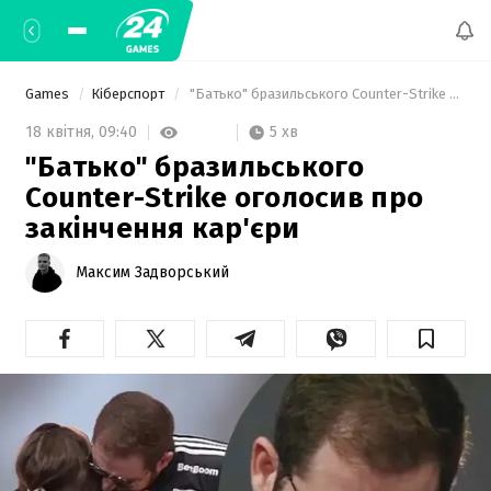
Games
Кіберспорт
 "Батько" бразильського Counter-Strike оголосив про закінчення кар'єри 
5 хв
18 квітня,
09:40
"Батько" бразильського
Counter-Strike оголосив про
закінчення кар'єри
Максим Задворський