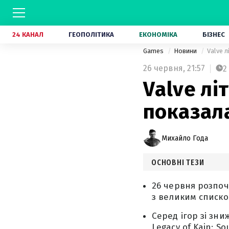
24 КАНАЛ
ГЕОПОЛІТИКА
ЕКОНОМІКА
БІЗНЕС
Games
Новини
Valve л
26 червня,
21:57
2
Valve лі
показала
Михайло Года
ОСНОВНІ ТЕЗИ
26 червня розпоч
з великим списко
Серед ігор зі зниж
Legacy of Kain: So