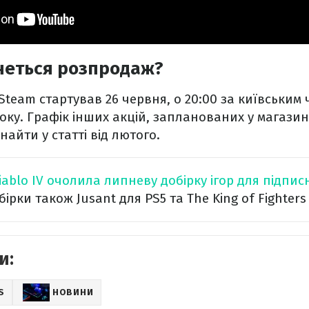
неться розпродаж?
Steam стартував 26 червня, о 20:00 за київським 
року. Графік інших акцій, запланованих у магазин
найти у статті від лютого.
iablo IV очолила липневу добірку ігор для підпис
ірки також Jusant для PS5 та The King of Fighters 
и:
S
НОВИНИ