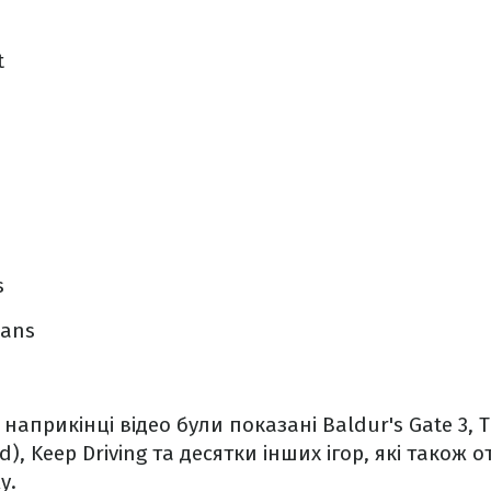
t
s
lans
 наприкінці відео були показані Baldur's Gate 3, Th
d), Keep Driving та десятки інших ігор, які тако
у.