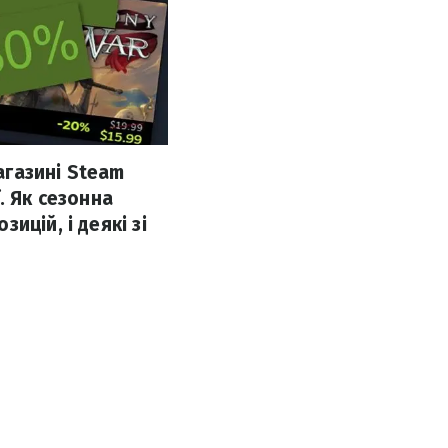
агазині Steam
. Як сезонна
ицій, і деякі зі