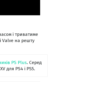
часом і триватиме
і Valve на решту
ників PS Plus
. Серед
XV для PS4 і PS5.