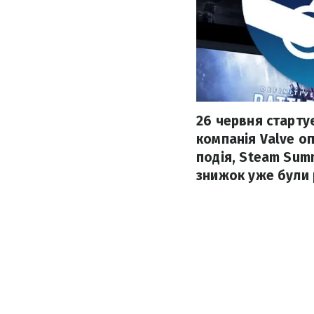
26 червня старту
компанія Valve оп
подія, Steam Summ
знижок уже були 