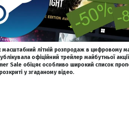
є масштабний літній розпродаж в цифровому м
ублікувала офіційний трейлер майбутньої акції
er Sale обіцяє особливо широкий список пропоз
розкриті у згаданому відео.