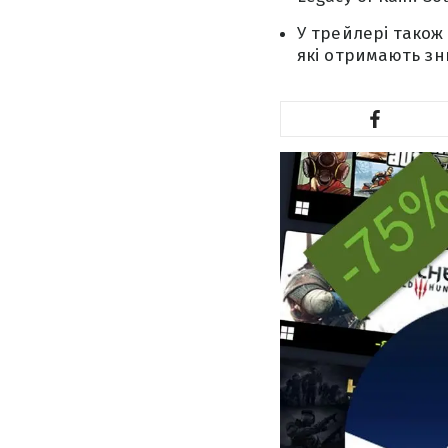
У трейлері також п
які отримають зн