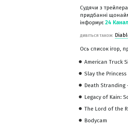
Судячи з трейлера
придбанні щонайме
інформує
24 Кана
Diab
ДИВІТЬСЯ ТАКОЖ
Ось список ігор, п
American Truck S
Slay the Princess 
Death Stranding –
Legacy of Kain: S
The Lord of the R
Bodycam