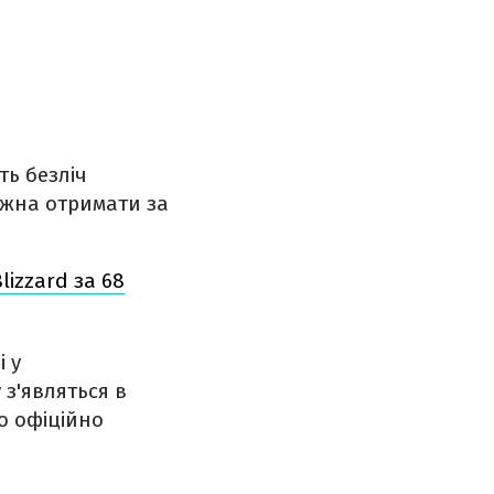
ть безліч
можна отримати за
lizzard за 68
 у
 з'являться в
о офіційно