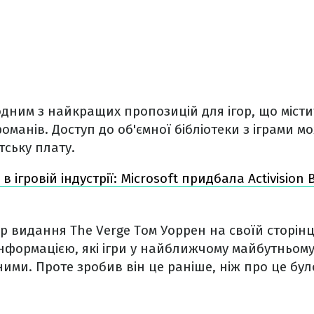
одним з найкращих пропозицій для ігор, що місти
романів. Доступ до об'ємної бібліотеки з іграми 
тську плату.
в ігровій індустрії: Microsoft придбала Activision B
 видання The Verge Том Уоррен на своїй сторінці
 інформацією, які ігри у найближчому майбутньому
ими. Проте зробив він це раніше, ніж про це бул