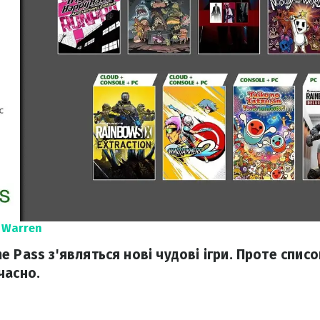
 Warren
 Pass з'являться нові чудові ігри. Проте списо
часно.