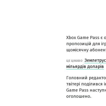
Xbox Game Pass є 
пропозицій для іг
щомісячну абонен
Землетрус 
ЦЕ ЦІКАВО
мільярдів доларів
Головний редактор
твітері поділився
Game Pass наступн
оголошено.