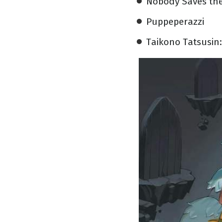
Nobody Saves th
Puppeperazzi
Taikono Tatsusin