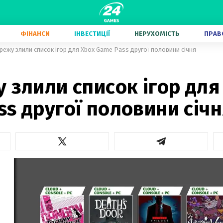
ФІНАНСИ
ІНВЕСТИЦІЇ
НЕРУХОМІСТЬ
ПРАВ
режу злили список ігор для Xbox Game Pass другої половини січня
 злили список ігор для
s другої половини січн