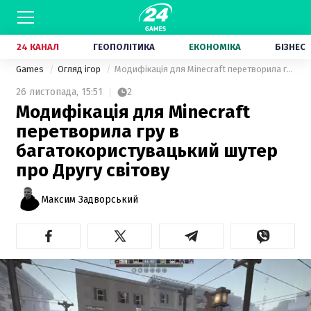
24 КАНАЛ
ГЕОПОЛІТИКА
ЕКОНОМІКА
БІЗНЕС
Games
Огляд ігор
Модифікація для Minecraft перетворила гру в багатокористувацький шутер про Другу світову
26 листопада,
15:51
2
Модифікація для Minecraft
перетворила гру в
багатокористувацький шутер
про Другу світову
Максим Задворський