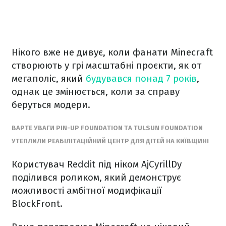
Нікого вже не дивує, коли фанати Minecraft
створюють у грі масштабні проєкти, як от
мегаполіс, який
будувався понад 7 років
,
однак це змінюється, коли за справу
беруться модери.
ВАРТЕ УВАГИ PIN-UP FOUNDATION ТА TULSUN FOUNDATION
УТЕПЛИЛИ РЕАБІЛІТАЦІЙНИЙ ЦЕНТР ДЛЯ ДІТЕЙ НА КИЇВЩИНІ
Користувач Reddit під ніком AjCyrillDy
поділився роликом, який демонструє
можливості амбітної модифікації
BlockFront.