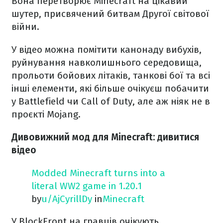
Вона перетворює Minecraft на цікавий
шутер, присвячений битвам Другої світової
війни.
У відео можна помітити канонаду вибухів,
руйнування навколишнього середовища,
прольоти бойових літаків, танкові бої та всі
інші елементи, які більше очікуєш побачити
у Battlefield чи Call of Duty, але аж ніяк не в
проєкті Mojang.
Дивовижний мод для Minecraft: дивитися
відео
Modded Minecraft turns into a
literal WW2 game in 1.20.1
by
u/AjCyrillDy
in
Minecraft
У BlockFront на гравців очікують