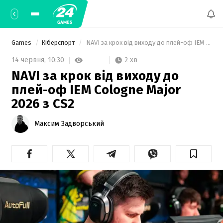
Games
Кіберспорт
 NAVI за крок від виходу до плей-оф IEM Cologne Major 2026 з CS2 
2 хв
14 червня,
10:30
NAVI за крок від виходу до
плей-оф IEM Cologne Major
2026 з CS2
Максим Задворський