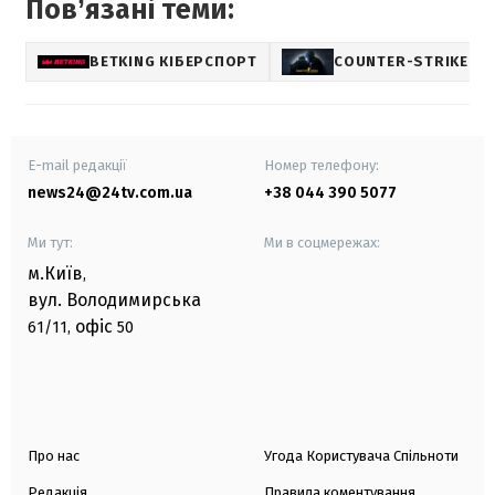
Повʼязані теми:
BETKING КІБЕРСПОРТ
COUNTER-STRIKE
E-mail редакції
Номер телефону:
news24@24tv.com.ua
+38 044 390 5077
Ми тут:
Ми в соцмережах:
м.Київ
,
вул. Володимирська
офіс
61/11,
50
Про нас
Угода Користувача Спільноти
Редакція
Правила коментування