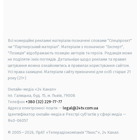
android
apple
smart tv
samsung smart tv
Всі комерційні рекламні матеріали позначені словами "Спецпроєкт"
чи "Партнерський матеріал". Матеріали з позначкою "Експерт",
"Позиція" відображають позицію авторів та героїв. Редакція може
не поділяти їхніх поглядів. Детальніше щодо реклами та правил
цитування можна ознайомитись в правилах користування сайтом.
Усі права захищені.
Матеріали сайту призначені для осіб старше
21
року (21+)
Онлайн-медіа «24 Канал»
пл. Галицька, буд. 15, м. Львів, 79008
Телефон
+380 (32) 229-77-77
Адреса електронної пошти —
legal@24tv.com.ua
Ідентифікатор онлайн-медіа в Реєстрі суб'єктів у сфері медіа —
R40-06057
© 2005—2026,
ПрАТ «Телерадіокомпанія "Люкс"», 24 Канал.