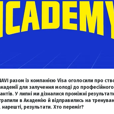
NAVI разом із компанією Visa оголосили про ст
академії для залучення молоді до професійного
нтів. У липні ми дізналися проміжні результат
отрапили в Академію й відправились на тренува
, нарешті, результати. Хто переміг?