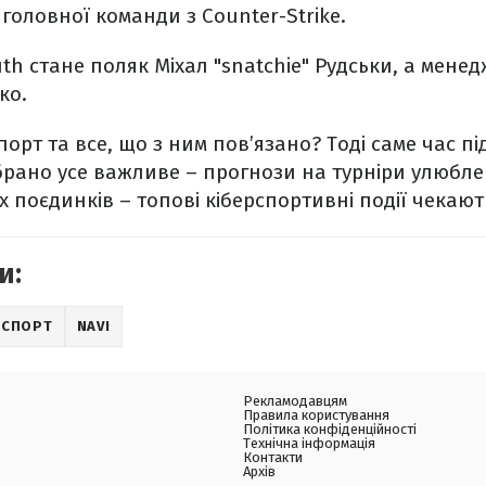
головної команди з Counter-Strike.
th стане поляк Міхал "snatchie" Рудськи, а мене
ко.
орт та все, що з ним пов’язано? Тоді саме час п
зібрано усе важливе – прогнози на турніри улюбл
х поєдинків – топові кіберспортивні події чекают
и:
РСПОРТ
NAVI
Рекламодавцям
Правила користування
Політика конфіденційності
Технічна інформація
Контакти
Архів