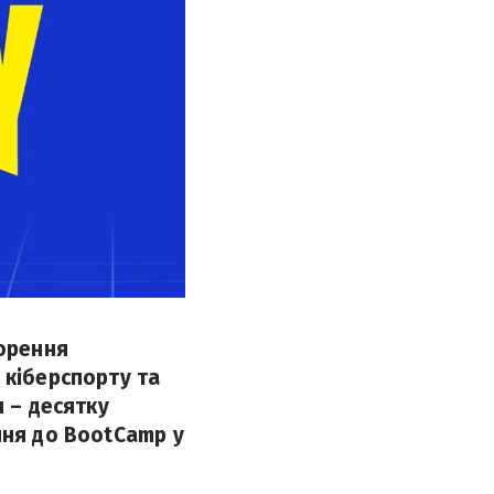
ворення
 кіберспорту та
и – десятку
ння до BootCamp у