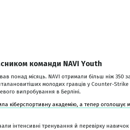
асником команди NAVI Youth
ав понад місяць. NAVI отримали більш ніж 350 за
талановитіших молодих гравців у Counter-Strike в
евого випробування в Берліні.
ила кіберспортивну академію, а тепер оголошує 
чали інтенсивні тренування й перевірку навичок