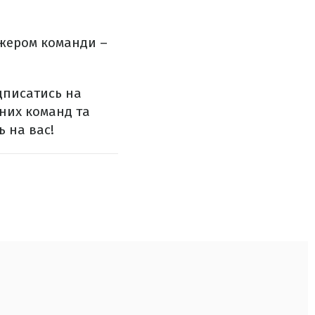
джером команди –
ідписатись на
ених команд та
ь на вас!