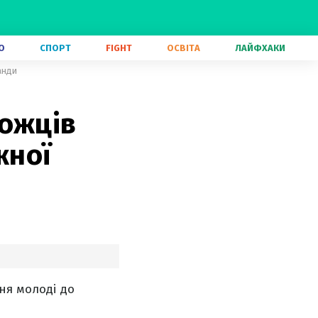
О
СПОРТ
FIGHT
ОСВІТА
ЛАЙФХАКИ
анди
можців
жної
ня молоді до