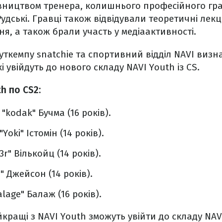
івництвом тренера, колишнього професійного гр
Рудські. Гравці також відвідували теоретичні лекц
ня, а також брали участь у медіаактивності.
уткемпу snatchie та спортивний відділ NAVI виз
кі увійдуть до нового складу NAVI Youth із СS.
h по СS2:
"kodak" Бучма (16 років).
Yoki" Істомін (14 років).
r" Вількойц (14 років).
" Джейсон (14 років).
lage" Балаж (16 років).
кращі з NAVI Youth зможуть увійти до складу NAVI