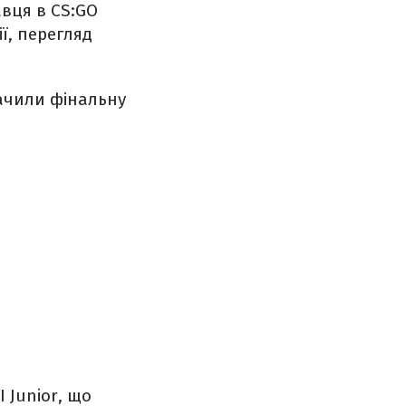
авця в CS:GO
ії, перегляд
начили фінальну
 Junior, що