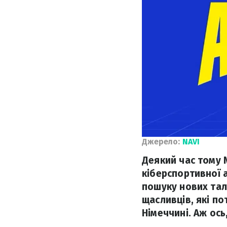
Джерело:
NAVI
Деякий час тому 
кіберспортивної 
пошуку нових тала
щасливців, які п
Німеччині. Аж ось