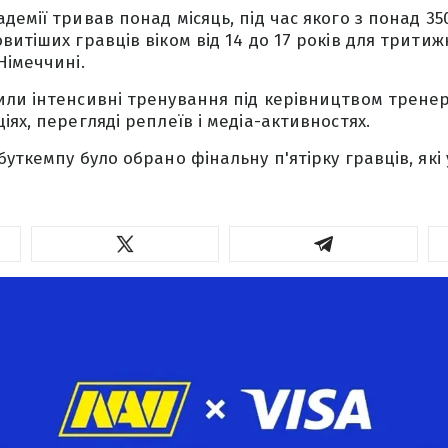
демії тривав понад місяць, під час якого з понад 3
витіших гравців віком від 14 до 17 років для трити
Німеччині.
ли інтенсивні тренування під керівництвом тренер
ях, перегляді реплеїв і медіа-активностях.
уткемпу було обрано фінальну п'ятірку гравців, які 