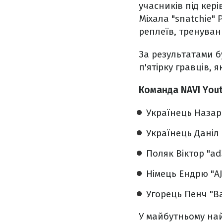
учасників під кер
Міхала "snatchie" 
реплеїв, тренуван
За результатами б
п'ятірку гравців, я
Команда NAVI Yout
Українець Назар 
Українець Даніл "
Поляк Віктор "ad3
Німець Ендрю "AJ
Угорець Пенч "Ba
У майбутньому най