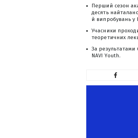
Перший сезон ака
десять найталано
й випробувань у 
Учасники проходи
теоретичних лекці
За результатами б
NAVI Youth.