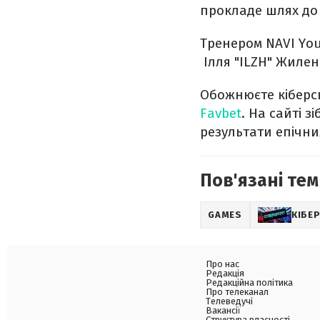
прокладе шлях до 
Тренером NAVI You
Ілля "ILZH" Жилен
Обожнюєте кіберсп
Favbet
. На сайті 
результати епічни
Пов'язані тем
GAMES
КІБЕ
Про нас
Редакція
Редакційна політика
Про телеканал
Телеведучі
Вакансії
Структура власності