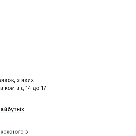
явок, з яких
іком від 14 до 17
майбутніх
 кожного з