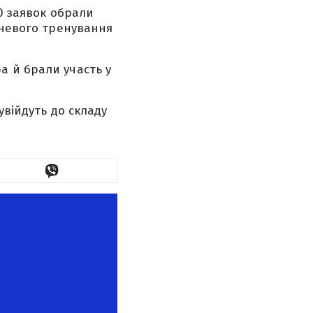
50 заявок обрали
жневого тренування
а й брали участь у
увійдуть до складу