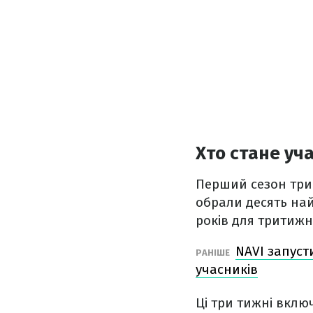
Хто стане уч
Перший сезон трив
обрали десять най
років для тритижн
NAVI запуст
РАНІШЕ
учасників
Ці три тижні вклю