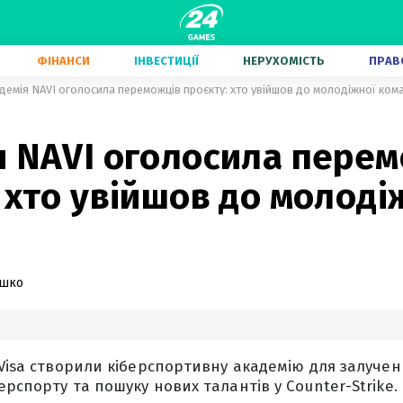
ФІНАНСИ
ІНВЕСТИЦІЇ
НЕРУХОМІСТЬ
ПРАВ
демія NAVI оголосила переможців проєкту: хто увійшов до молодіжної ком
2
я NAVI оголосила пере
 хто увійшов до молоді
ашко
 Visa створили кіберспортивну академію для залучен
рспорту та пошуку нових талантів у Counter-Strike.