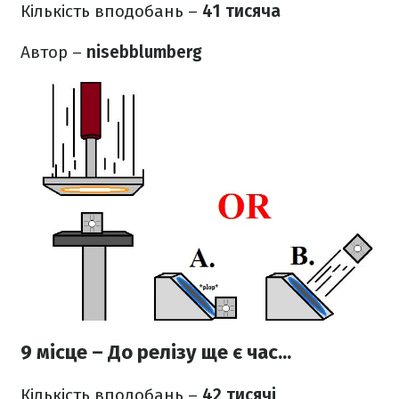
Кількість вподобань –
41 тисяча
Автор –
nisebblumberg
9 місце – До релізу ще є час...
Кількість вподобань –
42 тисячі