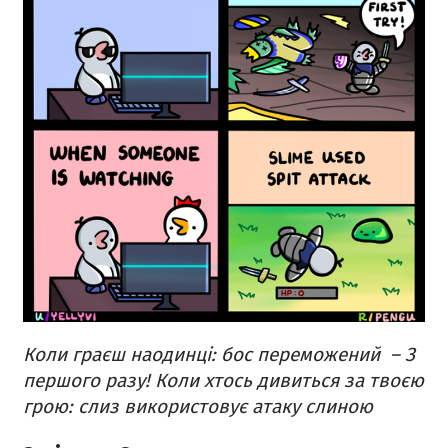
Коли граєш наодинці: бос переможений
– З
першого разу!
Коли хтось дивиться за твоєю
грою: слиз використовує атаку слиною