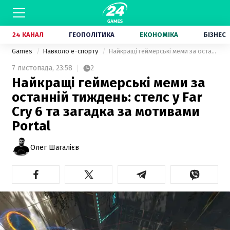
24 КАНАЛ
ГЕОПОЛІТИКА
ЕКОНОМІКА
БІЗНЕС
Games
Навколо е-спорту
Найкращі геймерські меми за останній тиждень: стелс у Far Cry 6 та загадка за мотивами Portal
7 листопада,
23:58
2
Найкращі геймерські меми за
останній тиждень: стелс у Far
Cry 6 та загадка за мотивами
Portal
Олег Шагалієв