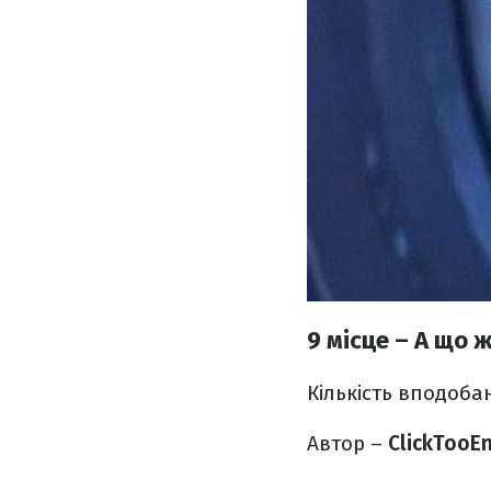
9 місце – А що
Кількість вподоба
Автор –
ClickTooE