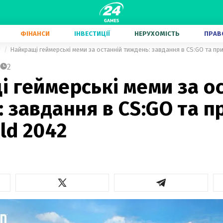
ФІНАНСИ
ІНВЕСТИЦІЇ
НЕРУХОМІСТЬ
ПРАВ
у
Найкращі геймерські меми за останній тиждень: завдання в CS:GO та приц
2
 геймерські меми за о
 завдання в CS:GO та п
eld 2042