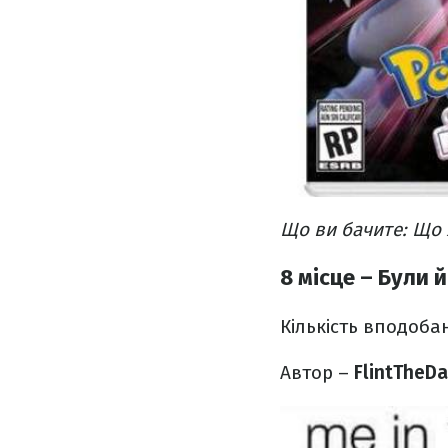
Що ви бачите:
Що я
8 місце – Були й
Кількість вподоба
Автор –
FlintTheD