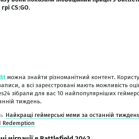
 грі CS:GO.
it
можна знайти різноманітний контент. Корист
 записи, а всі зареєстровані мають можливість оц
s24 зібрали для вас 10 найпопулярніших геймерсь
анній тиждень.
Найкращі геймерські меми за останній тиждень
НЬ
d Redemption
ні міграції в Battlefield 2042