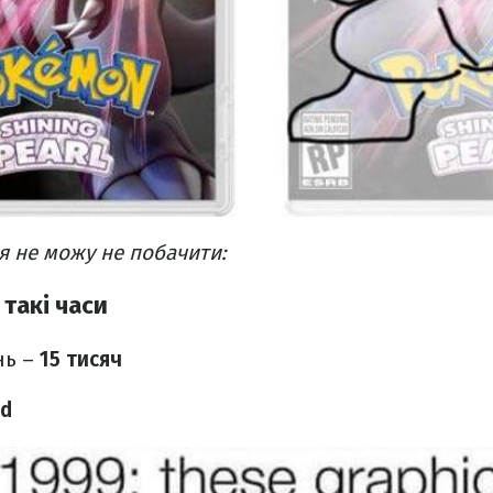
 не можу не побачити:
 такі часи
нь –
15 тисяч
ad