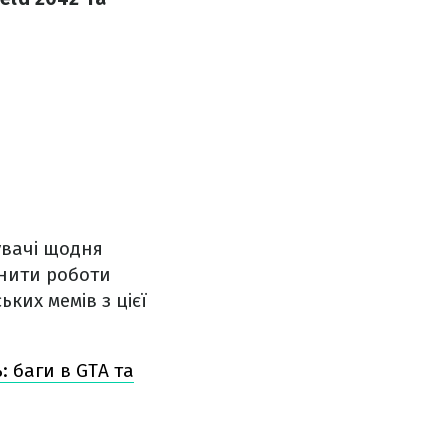
увачі щодня
інити роботи
ких мемів з цієї
: баги в GTA та