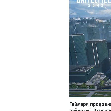
Геймери продовжу
найкращі. Цього р