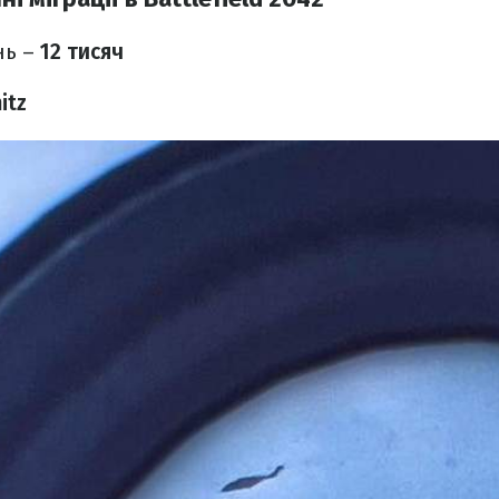
нь –
12 тисяч
itz