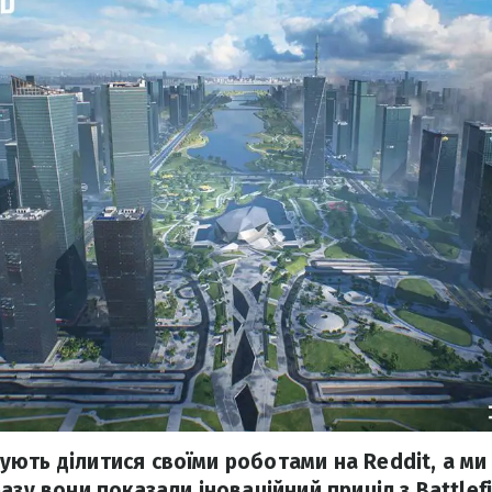
ють ділитися своїми роботами на Reddit, а ми
азу вони показали іноваційний приціл з Battlef