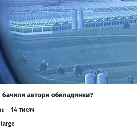
 ж бачили автори обкладинки?
нь –
14 тисяч
nlarge