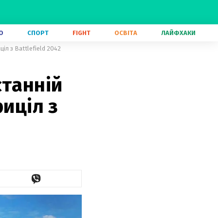
О
СПОРТ
FIGHT
ОСВІТА
ЛАЙФХАКИ
іл з Battlefield 2042
станній
риціл з