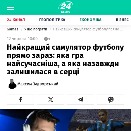
24 КАНАЛ
ГЕОПОЛІТИКА
ЕКОНОМІКА
БІЗНЕС
Games
У що пограти
Найкращий симулятор футболу прямо зараз: яка гра найсучасніша, а яка назавжди залишилася в серці
12 червня,
10:00
4
Найкращий симулятор футболу
прямо зараз: яка гра
найсучасніша, а яка назавжди
залишилася в серці
Максим Задворський