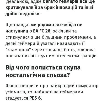
ідеальною, адже
багато геймерів все ще
критикували її за брак інновацій та інші
дрібні недоліки
.
Щоправда,
ми радимо все ж її, а не
наступницю EA FC 26,
оскільки та
стикнулася з ще більшими проблемами, а
деякі геймери й узагалі називають її
"зламаною" через засилля багів, зокрема
пов'язаних зі штучним інтелектом гравців.
Від чого полиється скупа
ностальгічна сльоза?
Якщо говорити про найкращий симулятор
усіх часів, то найчастіше геймерами
згадується
PES 6.