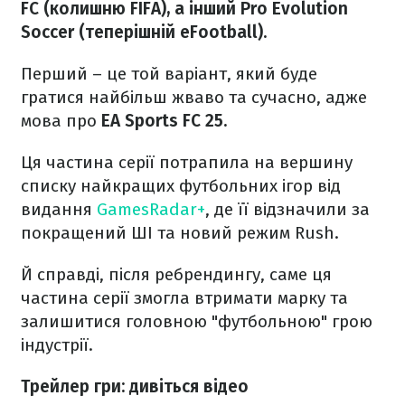
FC (колишню FIFA), а інший Pro Evolution
Soccer (теперішній eFootball).
Перший – це той варіант, який буде
гратися найбільш жваво та сучасно, адже
мова про
EA Sports FC 25.
Ця частина серії потрапила на вершину
списку найкращих футбольних ігор від
видання
GamesRadar+
, де її відзначили за
покращений ШІ та новий режим Rush.
Й справді, після ребрендингу, саме ця
частина серії змогла втримати марку та
залишитися головною "футбольною" грою
індустрії.
Трейлер гри: дивіться відео